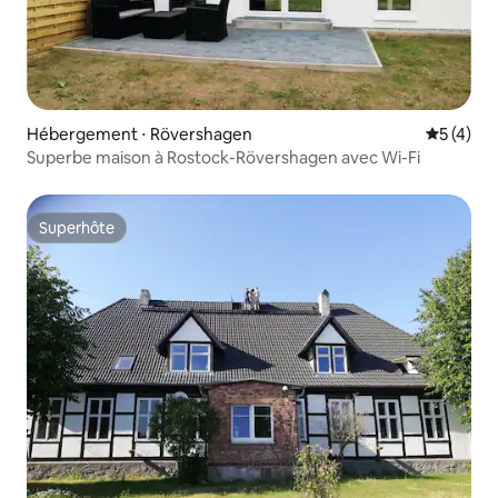
Hébergement ⋅ Rövershagen
Évaluatio
5 (4)
Superbe maison à Rostock-Rövershagen avec Wi-Fi
Superhôte
Superhôte