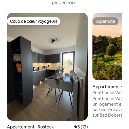
plus encore.
Coup de cœur voyageurs
Superhôte
Coup de cœur voyageurs
Superhôte
Appartement ⋅ Ba
Penthouse Weitsich
situé, terrasse sur 
Penthouse Weitsi
un logement exclus
particulière avec
sur Bad Doberan. L
90 m² qui fait tout
qui dispose de tro
Appartement ⋅ Rostock
Évaluation moyenne sur la b
5 (19)