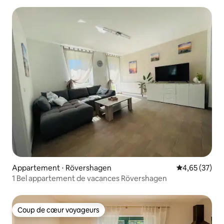
Appartement ⋅ Rövershagen
Évaluation mo
4,65 (37)
1 Bel appartement de vacances Rövershagen
Coup de cœur voyageurs
Coup de cœur voyageurs