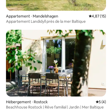
Appartement ⋅ Mandelshagen
Évaluation mo
4,87 (15)
Appartement Landidyll près de la mer Baltique
Hébergement ⋅ Rostock
Évaluatio
5 (4)
Beachhouse Rostock | Rêve familial | Jardin | Mer Baltique