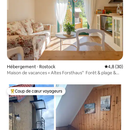
Hébergement ⋅ Rostock
Évaluation m
4,8 (30)
Maison de vacances « Altes Forsthaus" Forêt & plage &
mer
Coup de cœur voyageurs
Coups de cœur voyageurs les plus appréciés