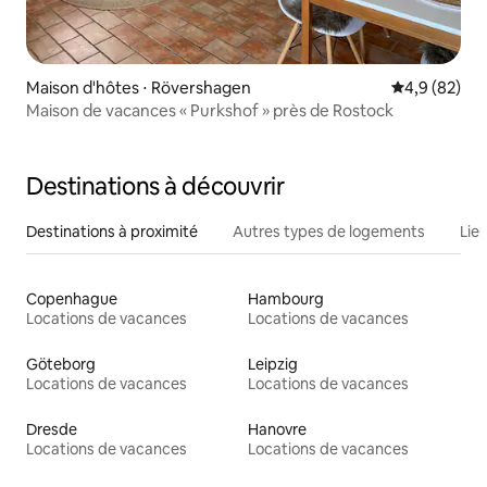
Maison d'hôtes ⋅ Rövershagen
Évaluation m
4,9 (82)
Maison de vacances « Purkshof » près de Rostock
Destinations à découvrir
Destinations à proximité
Autres types de logements
Lie
Copenhague
Hambourg
Locations de vacances
Locations de vacances
Göteborg
Leipzig
Locations de vacances
Locations de vacances
Dresde
Hanovre
Locations de vacances
Locations de vacances