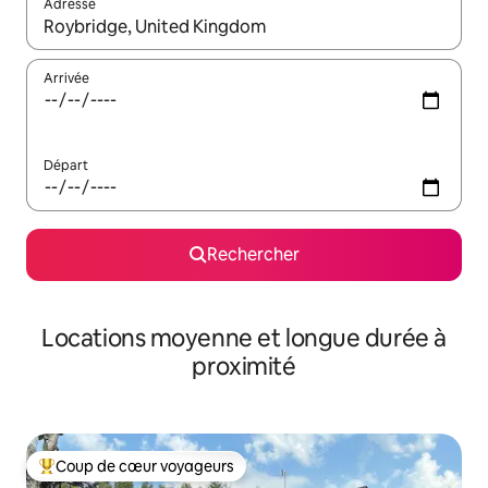
Adresse
Lorsque les résultats s'affichent, utilisez les flèches vers le hau
Arrivée
Départ
Rechercher
Locations moyenne et longue durée à
proximité
Coup de cœur voyageurs
Coups de cœur voyageurs les plus appréciés