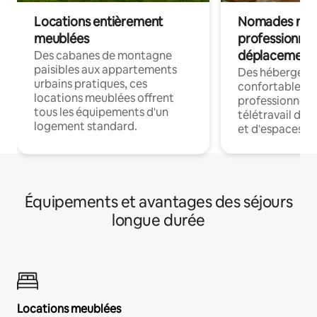
Locations entièrement
Nomades num
meublées
professionnel
déplacement
Des cabanes de montagne
paisibles aux appartements
Des hébergem
urbains pratiques, ces
confortables p
locations meublées offrent
professionnels
tous les équipements d'un
télétravail dis
logement standard.
et d'espaces de
Équipements et avantages des séjours
longue durée
Locations meublées