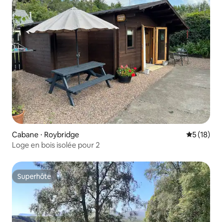
Cabane ⋅ Roybridge
Évaluation
5 (18)
Loge en bois isolée pour 2
Superhôte
Superhôte