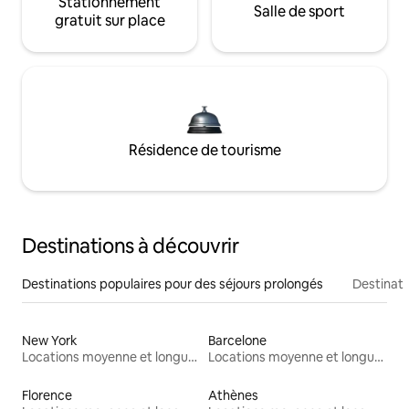
Stationnement
Salle de sport
gratuit sur place
Résidence de tourisme
Destinations à découvrir
Destinations populaires pour des séjours prolongés
Destinati
New York
Barcelone
Locations moyenne et longue durée
Locations moyenne et longue durée
Florence
Athènes