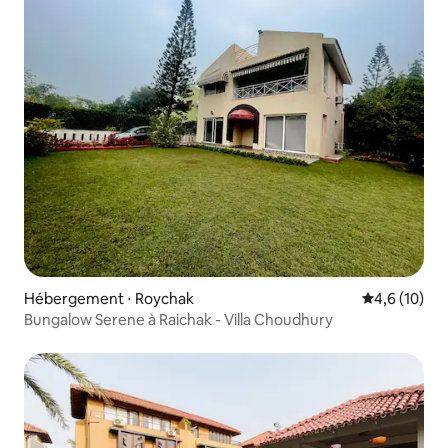
Hébergement ⋅ Roychak
Évaluation m
4,6 (10)
Bungalow Serene à Raichak - Villa Choudhury