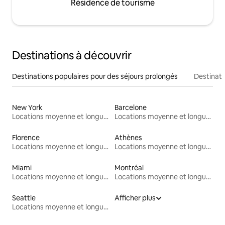
Résidence de tourisme
Destinations à découvrir
Destinations populaires pour des séjours prolongés
Destinati
New York
Barcelone
Locations moyenne et longue durée
Locations moyenne et longue durée
Florence
Athènes
Locations moyenne et longue durée
Locations moyenne et longue durée
Miami
Montréal
Locations moyenne et longue durée
Locations moyenne et longue durée
Seattle
Afficher plus
Locations moyenne et longue durée