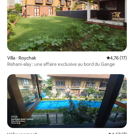
Villa ⋅ Roychak
Évaluation mo
4,76 (17)
Rishani-alay : une affaire exclusive au bord du Gange