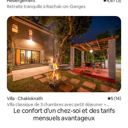
Hébergement
Évaluation m
4,67 (3)
Retraite tranquille à Raichak-on-Ganges
Villa ⋅ Chakloknath
Évaluation
5 (14)
Villa classique de 3 chambres avec petit déjeuner +
Le confort d'un chez-soi et des tarifs
pelouse + belvédère à Raichak
mensuels avantageux