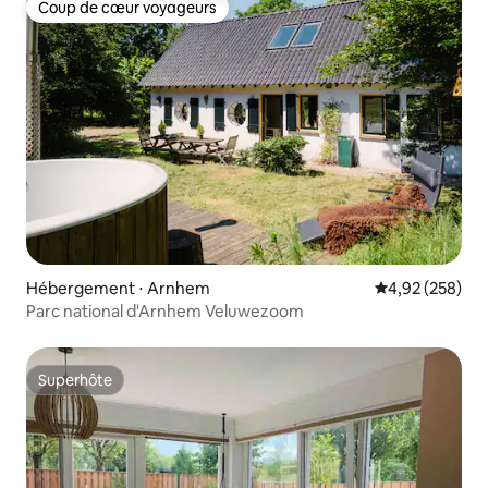
Coup de cœur voyageurs
Coup de cœur voyageurs
Hébergement ⋅ Arnhem
Évaluation moy
4,92 (258)
Parc national d'Arnhem Veluwezoom
Superhôte
Superhôte