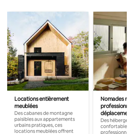
Locations entièrement
Nomades num
meublées
professionnel
déplacement
Des cabanes de montagne
paisibles aux appartements
Des hébergem
urbains pratiques, ces
confortables p
locations meublées offrent
professionnels