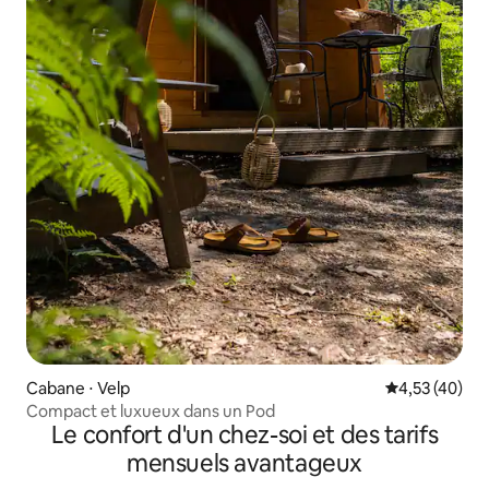
Cabane ⋅ Velp
Évaluation mo
4,53 (40)
Compact et luxueux dans un Pod
Le confort d'un chez-soi et des tarifs
mensuels avantageux