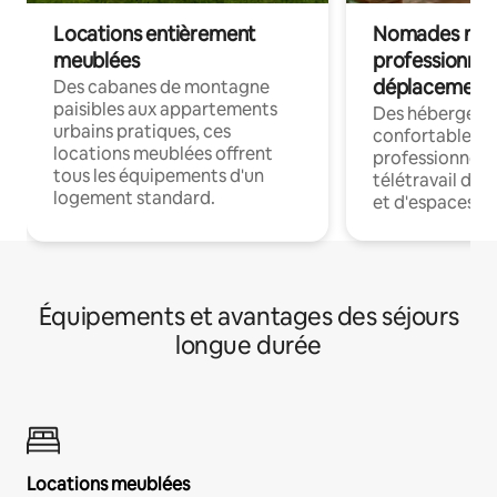
Locations entièrement
Nomades num
meublées
professionnel
déplacement
Des cabanes de montagne
paisibles aux appartements
Des hébergem
urbains pratiques, ces
confortables p
locations meublées offrent
professionnels
tous les équipements d'un
télétravail dis
logement standard.
et d'espaces de
Équipements et avantages des séjours
longue durée
Locations meublées