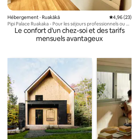
Hébergement ⋅ Ruakākā
Évaluation mo
4,96 (23)
Pipi Palace Ruakaka - Pour les séjours professionnels ou en
Le confort d'un chez-soi et des tarifs
famille
mensuels avantageux