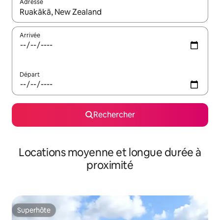
Adresse
Lorsque les résultats s'affichent, utilisez les flèches vers le hau
Arrivée
Départ
Rechercher
Locations moyenne et longue durée à
proximité
Superhôte
Superhôte