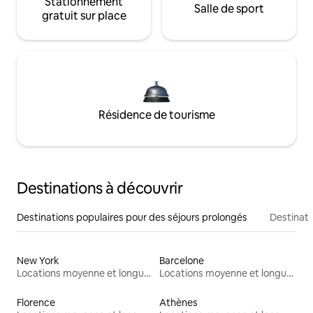
Stationnement
Salle de sport
gratuit sur place
Résidence de tourisme
Destinations à découvrir
Destinations populaires pour des séjours prolongés
Destinati
New York
Barcelone
Locations moyenne et longue durée
Locations moyenne et longue durée
Florence
Athènes