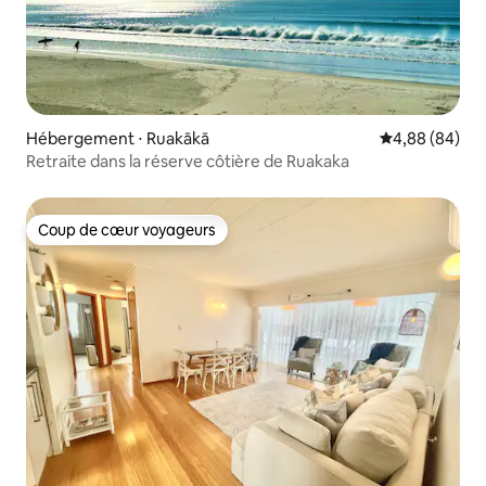
Hébergement ⋅ Ruakākā
Évaluation mo
4,88 (84)
Retraite dans la réserve côtière de Ruakaka
Coup de cœur voyageurs
Coup de cœur voyageurs