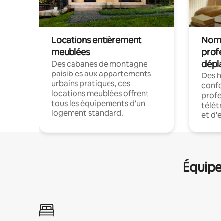
Locations entièrement
Noma
meublées
prof
dépl
Des cabanes de montagne
paisibles aux appartements
Des 
urbains pratiques, ces
confo
locations meublées offrent
profe
tous les équipements d'un
télét
logement standard.
et d'
Équipe