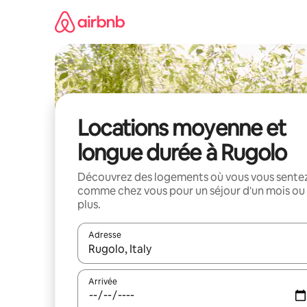
Aller
directement
au
contenu
Locations moyenne et
longue durée à Rugolo
Découvrez des logements où vous vous sente
comme chez vous pour un séjour d'un mois ou
plus.
Adresse
Lorsque les résultats s'affichent, utilisez les flèc
Arrivée