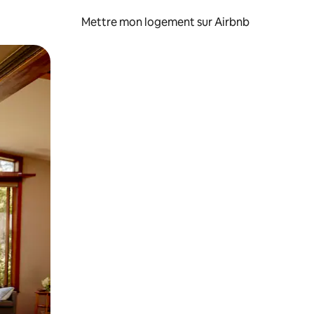
Mettre mon logement sur Airbnb
sant glisser.