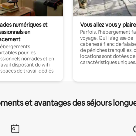
des numériques et
Vous allez vous y plaire
essionnels en
Parfois, l'hébergement fai
voyage. Qu'il s'agisse de
acement
cabanes à flanc de falais
hébergements
de péniches tranquilles, 
rtables pour les
locations sont dotées de
ssionnels nomades et en
caractéristiques uniques
ravail disposant du wifi
espaces de travail dédiés.
ments et avantages des séjours longu