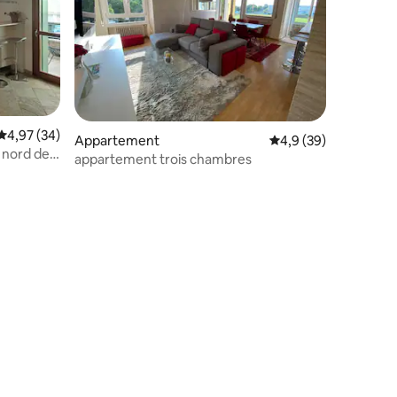
ntaires : 4,67 sur 5
Évaluation moyenne sur la base de 34 commentaires : 4,97 sur 5
4,97 (34)
Appartement
Évaluation moyenne s
4,9 (39)
 nord de
appartement trois chambres