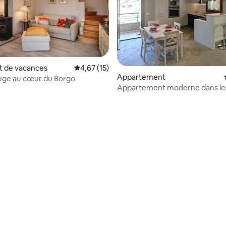
 de vacances
Évaluation moyenne sur la base de 15 comme
4,67 (15)
Appartement
uge au cœur du Borgo
Appartement moderne dans le
l'Italie Villa di Villa