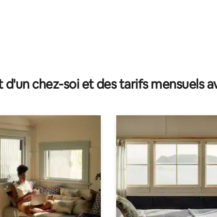
e sur la base de 9 commentaires : 5 sur 5
t d'un chez-soi et des tarifs mensuels 