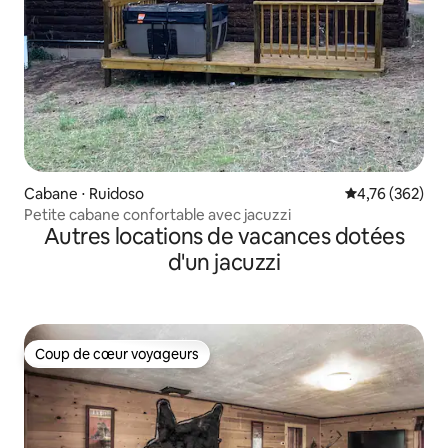
Cabane ⋅ Ruidoso
Évaluation moy
4,76 (362)
Petite cabane confortable avec jacuzzi
Autres locations de vacances dotées
d'un jacuzzi
Coup de cœur voyageurs
Coup de cœur voyageurs