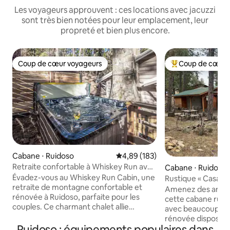
Les voyageurs approuvent : ces locations avec jacuzzi
sont très bien notées pour leur emplacement, leur
propreté et bien plus encore.
Coup de cœur voyageurs
Coup de cœur 
Coup de cœur voyageurs
Coups de cœur vo
Cabane ⋅ Ruidoso
Évaluation moyenne sur la base 
4,89 (183)
Retraite confortable à Whiskey Run avec
Cabane ⋅ Ruidoso
jacuzzi + ville accessible à pied
Évadez-vous au Whiskey Run Cabin, une
Rustique « Casa Bo
retraite de montagne confortable et
Amenez des amis o
rénovée à Ruidoso, parfaite pour les
cette cabane rust
couples. Ce charmant chalet allie
avec beaucoup d'
caractère rustique et confort moderne
rénovée dispose d
dans un emplacement de choix
Ruidoso : équipements populaires dans
équipements dont