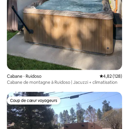
Cabane ⋅ Ruidoso
Évaluation moy
4,82 (128)
Cabane de montagne à Ruidoso | Jacuzzi + climatisation
Coup de cœur voyageurs
Coup de cœur voyageurs