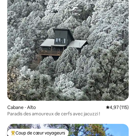
Cabane ⋅ Alto
Évaluation moy
4,97 (115)
Paradis des amoureux de cerfs avec jacuzzi !
Coup de cœur voyageurs
Coups de cœur voyageurs les plus appréciés