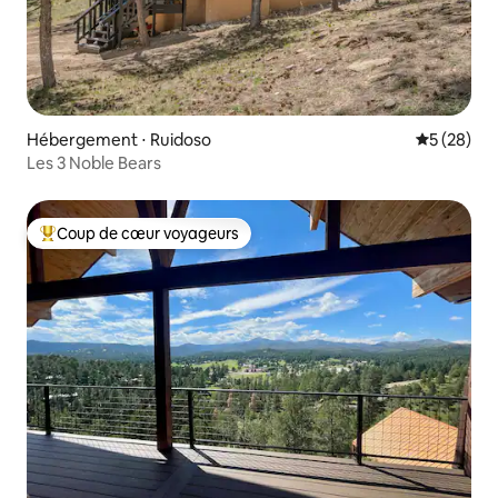
Hébergement ⋅ Ruidoso
Évaluation
5 (28)
Les 3 Noble Bears
Coup de cœur voyageurs
Coups de cœur voyageurs les plus appréciés