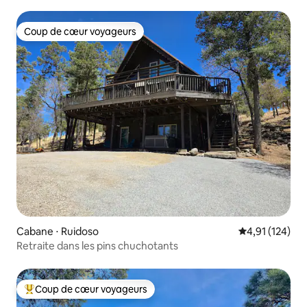
Coup de cœur voyageurs
Coup de cœur voyageurs
Cabane ⋅ Ruidoso
Évaluation moy
4,91 (124)
Retraite dans les pins chuchotants
Coup de cœur voyageurs
Coups de cœur voyageurs les plus appréciés