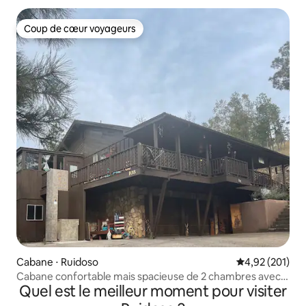
Coup de cœur voyageurs
Coup de cœur voyageurs
Cabane ⋅ Ruidoso
Évaluation moy
4,92 (201)
Cabane confortable mais spacieuse de 2 chambres avec
Quel est le meilleur moment pour visiter
jacuzzi