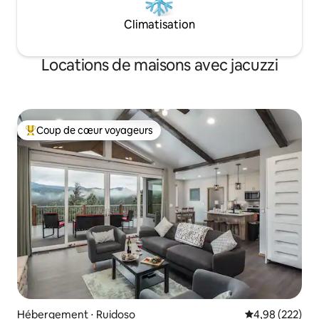
Climatisation
Locations de maisons avec jacuzzi
Coup de cœur voyageurs
Coups de cœur voyageurs les plus appréciés
Hébergement ⋅ Ruidoso
Évaluation moy
4,98 (222)