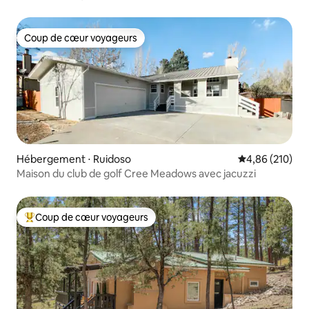
Coup de cœur voyageurs
Coup de cœur voyageurs
Hébergement ⋅ Ruidoso
Évaluation moy
4,86 (210)
Maison du club de golf Cree Meadows avec jacuzzi
Coup de cœur voyageurs
Coups de cœur voyageurs les plus appréciés