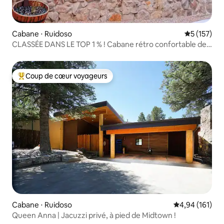
Cabane ⋅ Ruidoso
Évaluation 
5 (157)
CLASSÉE DANS LE TOP 1 % ! Cabane rétro confortable de
1950 *Clim*JACUZZI*
Coup de cœur voyageurs
Coups de cœur voyageurs les plus appréciés
Cabane ⋅ Ruidoso
Évaluation moy
4,94 (161)
Queen Anna | Jacuzzi privé, à pied de Midtown !