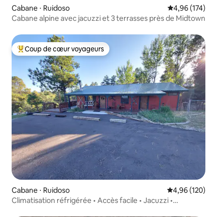
Cabane ⋅ Ruidoso
Évaluation moy
4,96 (174)
Cabane alpine avec jacuzzi et 3 terrasses près de Midtown
Coup de cœur voyageurs
Coups de cœur voyageurs les plus appréciés
Cabane ⋅ Ruidoso
Évaluation moy
4,96 (120)
Climatisation réfrigérée • Accès facile • Jacuzzi •
« OurDeerCabin »