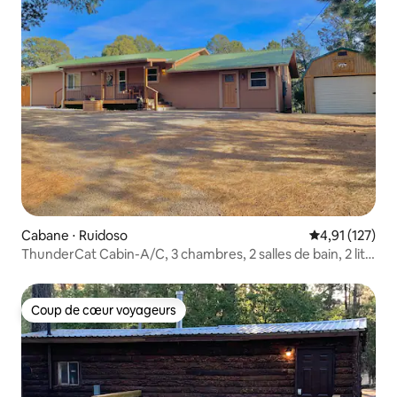
Cabane ⋅ Ruidoso
Évaluation moy
4,91 (127)
ThunderCat Cabin-A/C, 3 chambres, 2 salles de bain, 2 lits
King, jacuzzi, chien
Coup de cœur voyageurs
Coup de cœur voyageurs