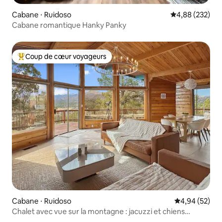
Cabane ⋅ Ruidoso
Évaluation moy
4,88 (232)
Cabane romantique Hanky Panky
Coup de cœur voyageurs
Coups de cœur voyageurs les plus appréciés
Cabane ⋅ Ruidoso
Évaluation mo
4,94 (52)
Chalet avec vue sur la montagne : jacuzzi et chiens
acceptés gratuitement