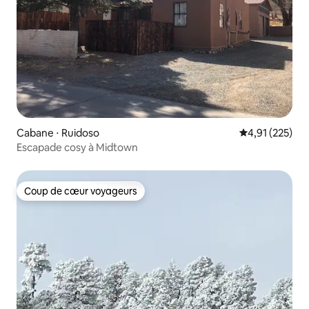
Cabane ⋅ Ruidoso
Évaluation moy
4,91 (225)
Escapade cosy à Midtown
Coup de cœur voyageurs
Coup de cœur voyageurs