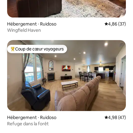
Hébergement ⋅ Ruidoso
Évaluation mo
4,86 (37)
Wingfield Haven
Coup de cœur voyageurs
Coups de cœur voyageurs les plus appréciés
Hébergement ⋅ Ruidoso
Évaluation mo
4,98 (47)
Refuge dans la forêt