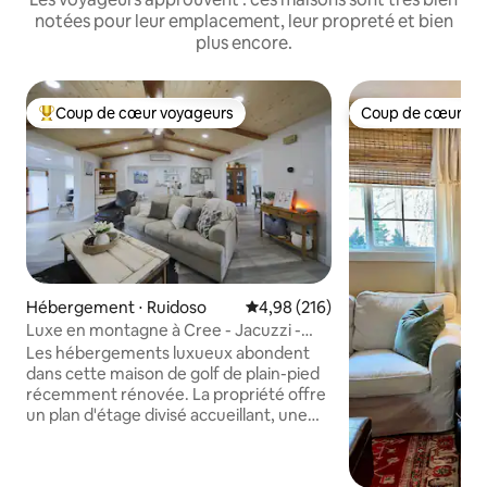
notées pour leur emplacement, leur propreté et bien
plus encore.
Coup de cœur voyageurs
Coup de cœur vo
Coups de cœur voyageurs les plus appréciés
Coup de cœur vo
Hébergement ⋅ Ruidoso
Évaluation moyenne sur la base 
4,98 (216)
Luxe en montagne à Cree - Jacuzzi -
Patio - Climatisation
Les hébergements luxueux abondent
dans cette maison de golf de plain-pied
récemment rénovée. La propriété offre
un plan d'étage divisé accueillant, une
lumière naturelle abondante, une
grande cuisine en granit, des chambres
spacieuses, des salles de bains