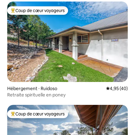
Coup de cœur voyageurs
Coups de cœur voyageurs les plus appréciés
Hébergement ⋅ Ruidoso
Évaluation mo
4,95 (40)
Retraite spirituelle en poney
Coup de cœur voyageurs
Coups de cœur voyageurs les plus appréciés