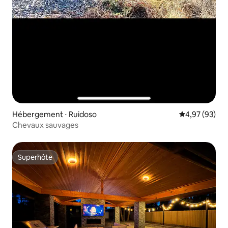
Hébergement ⋅ Ruidoso
Évaluation mo
4,97 (93)
Chevaux sauvages
Superhôte
Superhôte