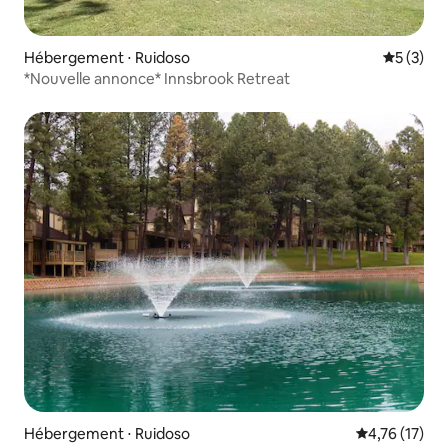
Hébergement ⋅ Ruidoso
Évaluatio
5 (3)
*Nouvelle annonce* Innsbrook Retreat
Hébergement ⋅ Ruidoso
Évaluation mo
4,76 (17)