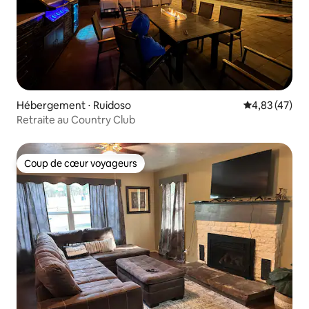
Hébergement ⋅ Ruidoso
Évaluation mo
4,83 (47)
Retraite au Country Club
Coup de cœur voyageurs
Coup de cœur voyageurs