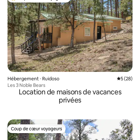
Coups de cœur voyageurs les plus appréciés
Hébergement ⋅ Ruidoso
Évaluation
5 (28)
Les 3 Noble Bears
Location de maisons de vacances
privées
Coup de cœur voyageurs
Coup de cœur voyageurs