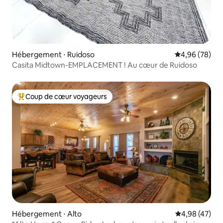
Hébergement ⋅ Ruidoso
Évaluation mo
4,96 (78)
Casita Midtown-EMPLACEMENT ! Au cœur de Ruidoso
Coup de cœur voyageurs
Coups de cœur voyageurs les plus appréciés
Hébergement ⋅ Alto
Évaluation mo
4,98 (47)