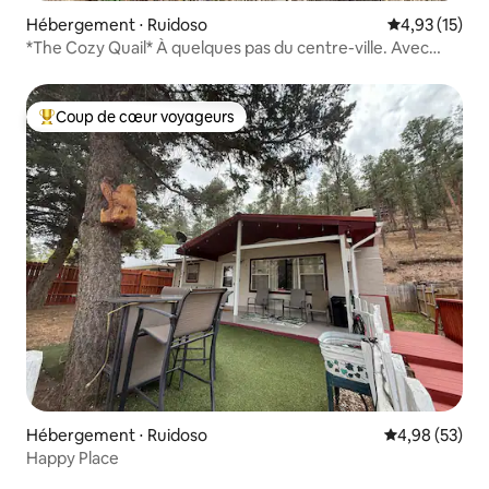
Hébergement ⋅ Ruidoso
Évaluation mo
4,93 (15)
*The Cozy Quail* À quelques pas du centre-ville. Avec
jacuzzi
Coup de cœur voyageurs
Coups de cœur voyageurs les plus appréciés
Hébergement ⋅ Ruidoso
Évaluation mo
4,98 (53)
Happy Place