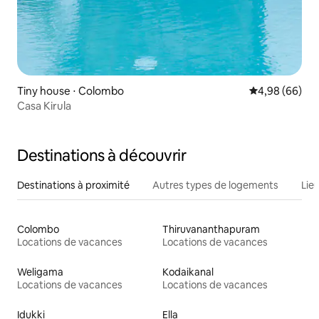
Tiny house ⋅ Colombo
Évaluation mo
4,98 (66)
Casa Kirula
Destinations à découvrir
Destinations à proximité
Autres types de logements
Lie
Colombo
Thiruvananthapuram
Locations de vacances
Locations de vacances
Weligama
Kodaikanal
Locations de vacances
Locations de vacances
Idukki
Ella