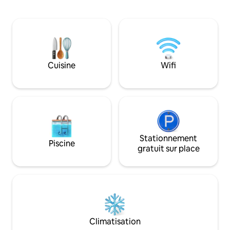
personnes par chambre. Veuillez lire les
entièrement équip
détails d'accès des voyageurs ci-dessous
thermiques, etc. Équipements
ou envoyez-moi un message pour
communs : piscine
obtenir plus d'informations sur les prix.
toit, piscine pour 
Chambre principale avec salle de bains
salles de réunion, 
privative et 2 autres chambres, toutes
vidéosurveillance 
avec climatisation. Trois chambres avec
Cuisine
Wifi
personnel de sécu
climatisation, deux salles de bains, grand
Tower pour en savo
jardin, cuisine entièrement équipée, pas
de frais supplémentaires
Stationnement
Piscine
gratuit sur place
Climatisation