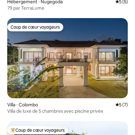
Hébergement ⋅ Nugegoda
Évaluatio
5 (5)
79 par TerraLume
Coup de cœur voyageurs
Coup de cœur voyageurs
Villa ⋅ Colombo
Évaluatio
5 (7)
Villa de luxe de 5 chambres avec piscine privée
Coup de cœur voyageurs
Coups de cœur voyageurs les plus appréciés