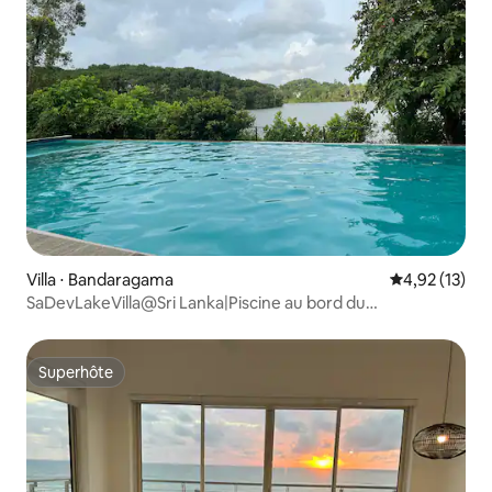
Villa ⋅ Bandaragama
Évaluation mo
4,92 (13)
SaDevLakeVilla@Sri Lanka|Piscine au bord du
lac|Personnel|Chambre d'hôtes
Superhôte
Superhôte