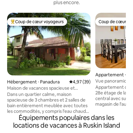
plus encore.
Coup de cœur voyageurs
Coup de cœur vo
Coups de cœur voyageurs les plus appréciés
Coup de cœur vo
Appartement ⋅ C
Vue panoramique
Hébergement ⋅ Panadura
Évaluation moyenne sur la base
4,97 (39)
Appartement de l
Maison de vacances spacieuse et
28e étage de la tour Luna.
agréable à Panadura
Dans un quartier calme, maison
central avec sup
spacieuse de 3 chambres et 2 salles de
magasin de l'autre
bain entièrement meublée avec toutes
sur l'océan et le 
les commodités, y compris l'eau chaude/
Hauts plafonds, pl
Équipements populaires dans les
froide, le Wi-Fi haut débit (fibre), la
double vitrage pou
télévision HD, le DVD et le barbecue. Le
locations de vacances à Ruskin Island
le bruit, et appare
devis de base sur ce site est pour deux
Meubles neufs et 