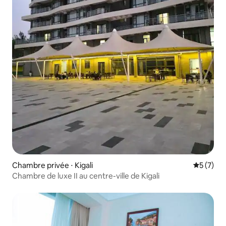
Chambre privée ⋅ Kigali
Évaluatio
5 (7)
Chambre de luxe II au centre-ville de Kigali