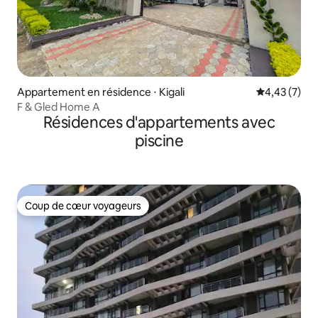
Appartement en résidence ⋅ Kigali
Évaluation m
4,43 (7)
F & Gled Home A
Résidences d'appartements avec
piscine
Coup de cœur voyageurs
Coup de cœur voyageurs