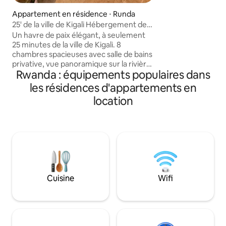
offre une escapad
Appartement en résidence ⋅ Runda
journée d'explorat
vibrante de la ville. Profitez d'un desig
25' de la ville de Kigali Hébergement de
contemporain, d'
groupe Plenty Residence,
Un havre de paix élégant, à seulement
chaleureuse et d'u
25 minutes de la ville de Kigali. 8
supermarchés, res
chambres spacieuses avec salle de bains
boutiques ; le tou
privative, vue panoramique sur la rivière
ou à courte distance 
Rwanda : équipements populaires dans
Nyabarongo et les montagnes vierges,
séjour idéal à Kigal
un espace de travail et des jardins où les
les résidences d'appartements en
voyageurs peuvent se détendre en
location
pleine nature. Notre résidence est
nichée dans les collines pittoresques de
Ruyenzi, le choix idéal pour les
voyageurs, les groupes et les voyageurs
d'affaires. Nous sommes situés ; À 25
minutes du centre-ville de Kigali À 40
minutes du Kigali Convention Centre À
50 minutes de l'aéroport international de
Cuisine
Wifi
Kigali