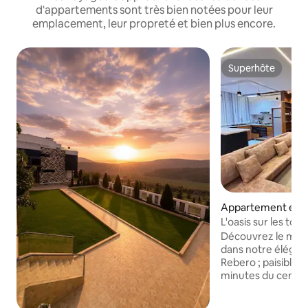
d'appartements sont très bien notées pour leur
emplacement, leur propreté et bien plus encore.
Superhôte
Superhôte
Appartement en r
Kigali
L'oasis sur les toit
Découvrez le mei
dans notre éléga
Rebero ; paisible,
minutes du centre ani
dans un quartier c
logement propre e