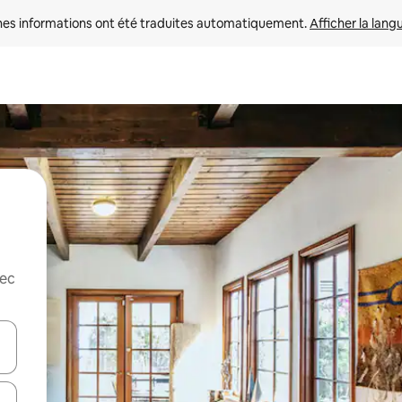
nes informations ont été traduites automatiquement. 
Afficher la lang
vec
hes vers le haut et vers le bas pour les parcourir ou en appuyant et en fai