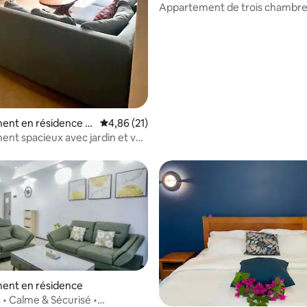
Kigali
Appartement de trois chambre
Peponi
ent en résidence ⋅
Évaluation moyenne sur la base de 21 comme
4,86 (21)
nt spacieux avec jardin et vue
ée
ent en résidence
• Calme & Sécurisé •