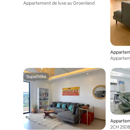
Appartement de luxe au Groenland
Appartem
Kigali
Apparteme
sur la vall
Superhôte
Superhôte
Appartem
2CH 2SDB 