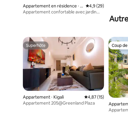
Nyarutar
Appartement en résidence ⋅ K
Évaluation moyenne s
4,9 (29)
igali
Appartement confortable avec jardin
Autre
privé et vue
Superhôte
Coup de
Superhôte
Coup de
Appartement ⋅ Kigali
Évaluation moyenne su
4,87 (15)
Appartement 205@Greenland Plaza
Apparteme
Appartem
Prime Ny