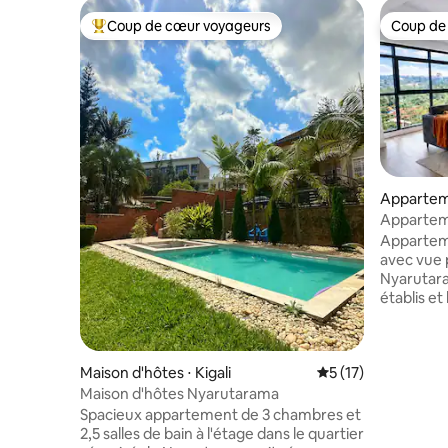
Coup de cœur voyageurs
Coup de
Coups de cœur voyageurs les plus appréciés
Coup de
Apparteme
Appartem
avec vue
Appartem
avec vue 
Nyarutaram
établis et
Nous somm
apparteme
entièreme
Maison d'hôtes ⋅ Kigali
Évaluation moyenne
5 (17)
des probl
si vous s
Maison d'hôtes Nyarutarama
pour vous
Spacieux appartement de 3 chambres et
vous aider. L'appartement est sit
2,5 salles de bain à l'étage dans le quartier