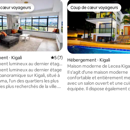
 cœur voyageurs
Coup de cœur voyageurs
 cœur voyageurs
Coup de cœur voyageurs
nt ⋅ Kigali
Évaluation moyenne sur la base de 7 co
5 (7)
Hébergement ⋅ Kigali
ent lumineux au dernier étage
Maison moderne de Lecea Kigal
s panoramiques
ent lumineux au dernier étage
Il s'agit d'une maison moderne
panoramique sur Kigali, situé à
confortable et entièrement m
a, l'un des quartiers les plus
avec un salon ouvert et une cui
 les plus recherchés de la ville.
équipée. Il dispose également 
es fiers de garder notre
chambres king size et d'un fut
nt propre, soigné et
une terrasse privée et une vue s
nt fonctionnel. Si vous avez
Elle dispose d'une piscine et d'u
 sur la base de 17 commentaires : 5 sur 5
èmes pendant votre séjour, ou
de sport moderne. Les services
ouhaitez simplement de l'aide
comprennent une CONNEXION
 repérer, nous sommes prêts à
par fibre optique, une télévisio
ué au
machine à laver (laveuse et sé