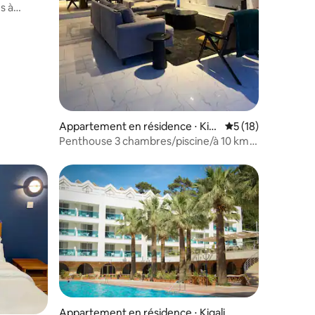
s à
ntaires : 4,86 sur 5
Appartement en résidence ⋅ Kig
Évaluation moyenne
5 (18)
ali
Penthouse 3 chambres/piscine/à 10 km
du centre des congrès.
Appartement en résidence ⋅ Kigali