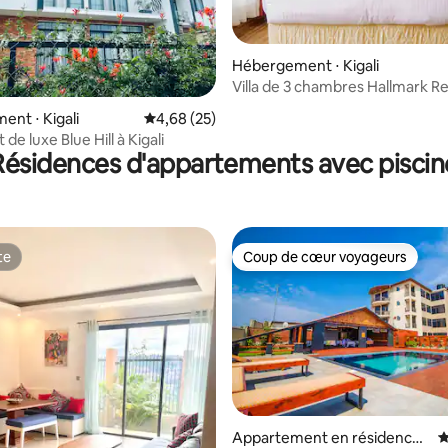
Hébergement ⋅ Kigali
Villa de 3 chambres Hallmark R
Kigali
 sur la base de 12 commentaires : 5 sur 5
nt ⋅ Kigali
Évaluation moyenne sur la base de 25 commen
4,68 (25)
e luxe Blue Hill à Kigali
Résidences d'appartements avec piscin
te
Coup de cœur voyageurs
te
Coup de cœur voyageurs
Appartement en résidence ⋅
É