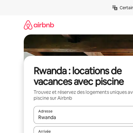
Aller
Certai
directement
au
contenu
Rwanda : locations de
vacances avec piscine
Trouvez et réservez des logements uniques a
piscine sur Airbnb
Adresse
Lorsque les résultats s'affichent, utilisez les flèc
Arrivée