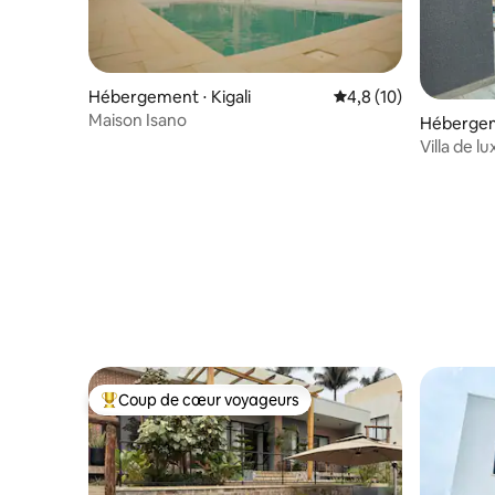
Hébergement ⋅ Kigali
Évaluation moyenne s
4,8 (10)
Maison Isano
Hébergeme
Villa de 
Piscine Pr
Coup de cœur voyageurs
Coups de cœur voyageurs les plus appréciés