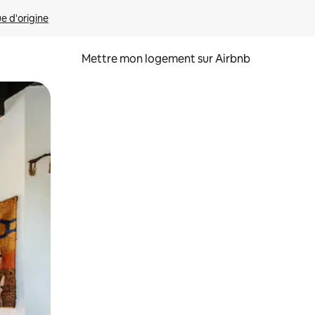
ue d'origine
Mettre mon logement sur Airbnb
sant glisser.