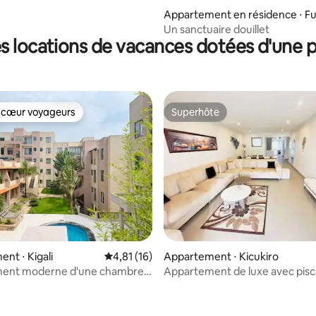
ama
ur la base de 29 commentaires : 4,9 sur 5
Appartement en résidence ⋅ F
wn
Un sanctuaire douillet
s locations de vacances dotées d'une p
 cœur voyageurs
Superhôte
 cœur voyageurs
Superhôte
r la base de 15 commentaires : 4,87 sur 5
nt ⋅ Kigali
Évaluation moyenne sur la base de 16 comme
4,81 (16)
Appartement ⋅ Kicukiro
ent moderne d'une chambre à
Appartement de luxe avec pisc
arutarama
sur la ville