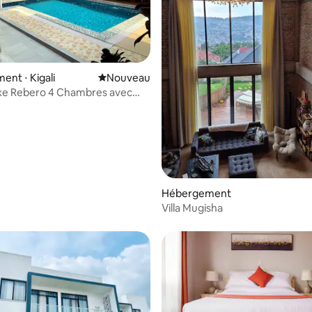
ur la base de 10 commentaires : 4,8 sur 5
nt ⋅ Kigali
Nouvel hébergement
Nouveau
luxe Rebero 4 Chambres avec
ivée
Hébergement
Villa Mugisha