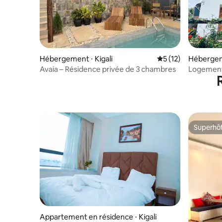
Hébergement ⋅ Kigali
Évaluation moyenne
5 (12)
Hébergeme
Avaia – Résidence privée de 3 chambres
Logement d
Superhô
Superhô
Appartement en résidence ⋅ Kigali