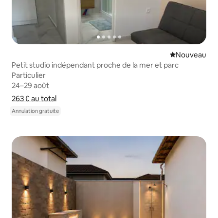
Nouvel hébe
Nouveau
Petit studio indépendant proche de la mer et parc
Particulier
Particulier
24–29 août
24–29 août
263 €
263 € au total
au total
Afficher le détail du prix
Annulation gratuite