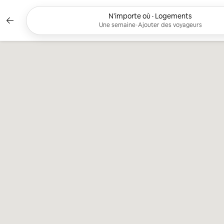
Aller
directement
Filtres appliqués : Une semaine, Ajoute
N'importe où · Logements
au
Une semaine
•
Ajouter des voyageurs
contenu