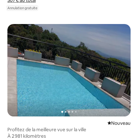
307 €
307 € au total
au total
Afficher le détail du prix
Annulation gratuite
Nouvel hébe
Nouveau
Profitez de la meilleure vue sur la ville
À 2 981 kilomètres
À 2 981 kilomètres