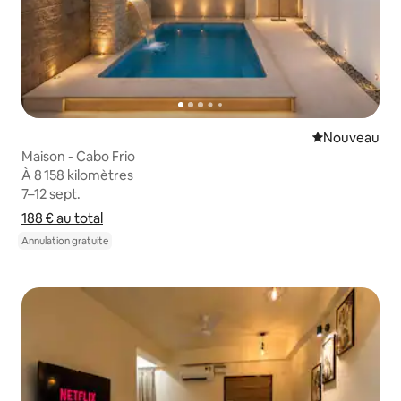
Nouvel hébe
Nouveau
Maison - Cabo Frio
À 8 158 kilomètres
À 8 158 kilomètres
7–12 sept.
7–12 sept.
188 €
188 € au total
au total
Afficher le détail du prix
Annulation gratuite