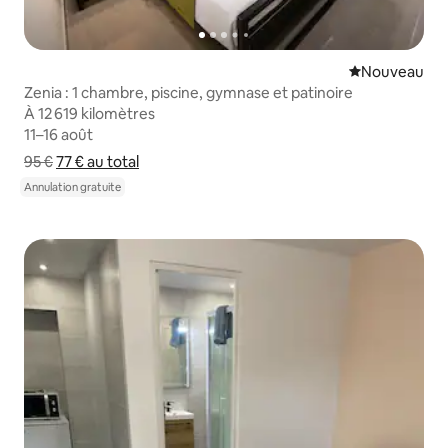
Nouvel hébe
Nouveau
Zenia : 1 chambre, piscine, gymnase et patinoire
À 12 619 kilomètres
À 12 619 kilomètres
11–16 août
11–16 août
95 €
77 €
au total
Afficher le détail du prix
Annulation gratuite