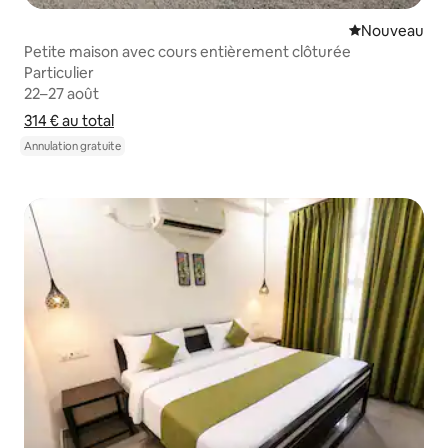
Nouvel hébe
Nouveau
Petite maison avec cours entièrement clôturée
Particulier
Particulier
22–27 août
22–27 août
314 €
314 € au total
au total
Afficher le détail du prix
Annulation gratuite