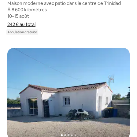
Maison moderne avec patio dans le centre de Trinidad
À 8 600 kilomètres
À 8 600 kilomètres
10–15 août
10–15 août
242 €
242 € au total
au total
Afficher le détail du prix
Annulation gratuite