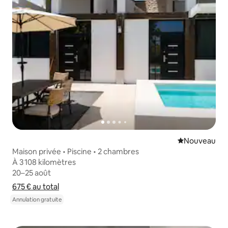
Nouvel hébe
Nouveau
Maison privée • Piscine • 2 chambres
À 3 108 kilomètres
À 3 108 kilomètres
20–25 août
20–25 août
675 €
675 € au total
au total
Afficher le détail du prix
Annulation gratuite