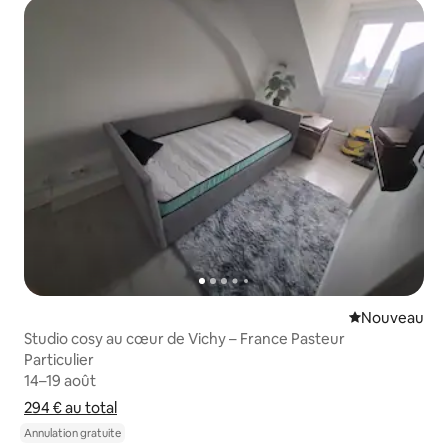
Nouvel hébe
Nouveau
Studio cosy au cœur de Vichy – France Pasteur
Particulier
Particulier
14–19 août
14–19 août
294 €
294 € au total
au total
Afficher le détail du prix
Annulation gratuite