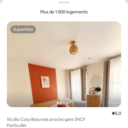
Plus de 1 000 logements
Superhôte
Superhôte
Évaluati
5,0
Studio Cosy Beauvais proche gare SNCF
Particulier
Particulier