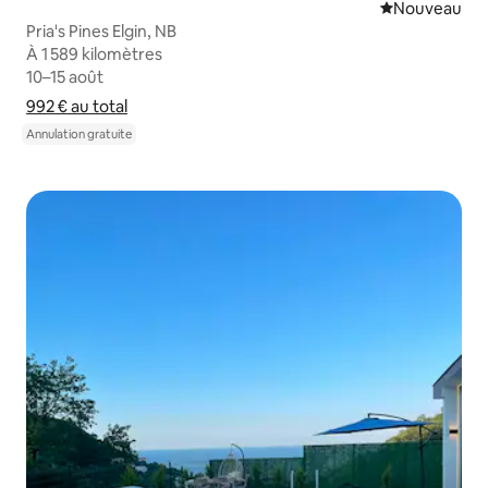
Nouvel hébe
Nouveau
Pria's Pines Elgin, NB
À 1 589 kilomètres
À 1 589 kilomètres
10–15 août
10–15 août
992 €
992 € au total
au total
Afficher le détail du prix
Annulation gratuite