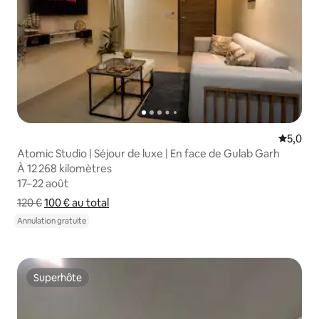
Évaluati
5,0
Atomic Studio | Séjour de luxe | En face de Gulab Garh
À 12 268 kilomètres
À 12 268 kilomètres
17–22 août
17–22 août
120 €
100 €
au total
Afficher le détail du prix
Annulation gratuite
Superhôte
Superhôte