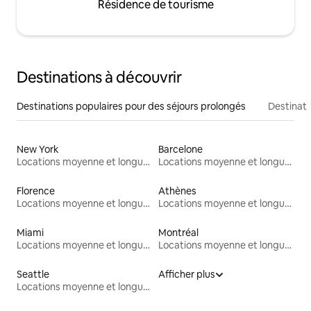
Résidence de tourisme
Destinations à découvrir
Destinations populaires pour des séjours prolongés
Destinati
New York
Barcelone
Locations moyenne et longue durée
Locations moyenne et longue durée
Florence
Athènes
Locations moyenne et longue durée
Locations moyenne et longue durée
Miami
Montréal
Locations moyenne et longue durée
Locations moyenne et longue durée
Seattle
Afficher plus
Locations moyenne et longue durée