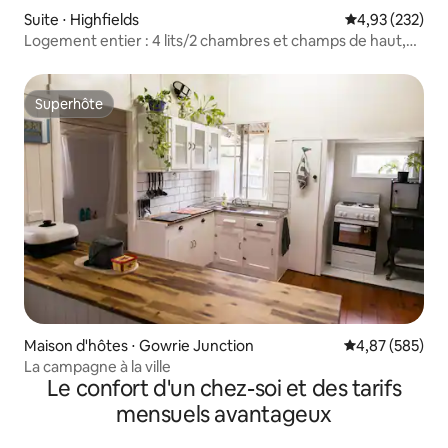
Suite ⋅ Highfields
Évaluation moy
4,93 (232)
Logement entier : 4 lits/2 chambres et champs de haut,
Toowoomba
Superhôte
Superhôte
Maison d'hôtes ⋅ Gowrie Junction
Évaluation moy
4,87 (585)
La campagne à la ville
Le confort d'un chez-soi et des tarifs
mensuels avantageux