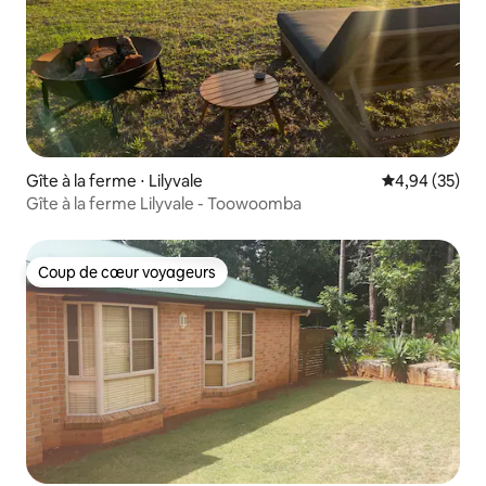
Gîte à la ferme ⋅ Lilyvale
Évaluation mo
4,94 (35)
Gîte à la ferme Lilyvale - Toowoomba
Coup de cœur voyageurs
Coup de cœur voyageurs