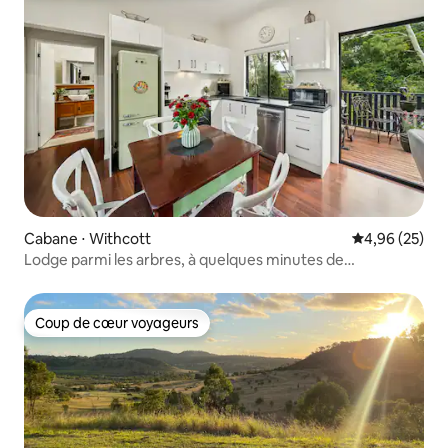
Cabane ⋅ Withcott
Évaluation mo
4,96 (25)
Lodge parmi les arbres, à quelques minutes de
Toowoomba.
Coup de cœur voyageurs
Coup de cœur voyageurs