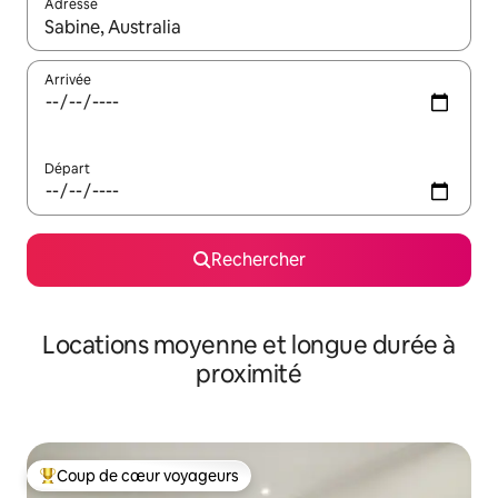
Adresse
Lorsque les résultats s'affichent, utilisez les flèches vers le hau
Arrivée
Départ
Rechercher
Locations moyenne et longue durée à
proximité
Coup de cœur voyageurs
Coups de cœur voyageurs les plus appréciés