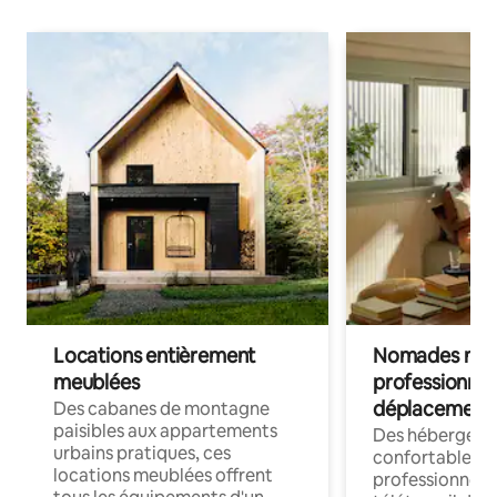
Locations entièrement
Nomades num
meublées
professionnel
déplacement
Des cabanes de montagne
paisibles aux appartements
Des hébergem
urbains pratiques, ces
confortables p
locations meublées offrent
professionnels