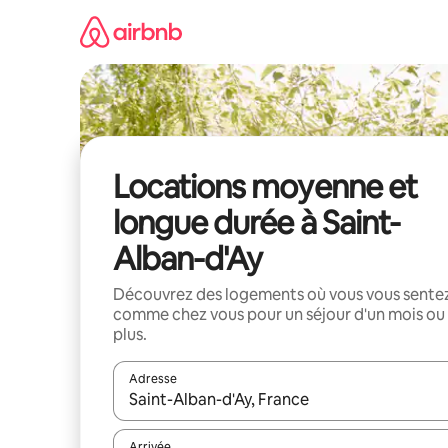
Aller
directement
au
contenu
Locations moyenne et
longue durée à Saint-
Alban-d'Ay
Découvrez des logements où vous vous sente
comme chez vous pour un séjour d'un mois ou
plus.
Adresse
Lorsque les résultats s'affichent, utilisez les flèc
Arrivée