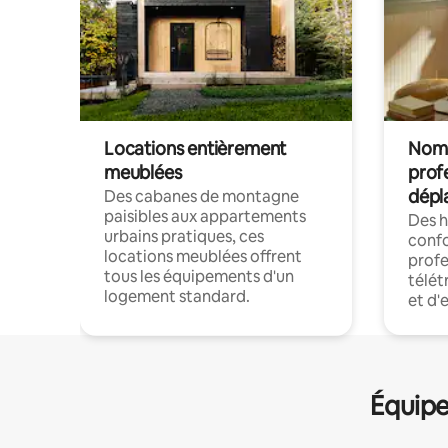
Locations entièrement
Noma
meublées
prof
dépl
Des cabanes de montagne
paisibles aux appartements
Des 
urbains pratiques, ces
confo
locations meublées offrent
profe
tous les équipements d'un
télét
logement standard.
et d'
Équipe