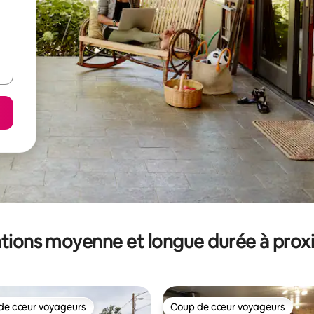
tions moyenne et longue durée à prox
de cœur voyageurs
Coup de cœur voyageurs
 cœur voyageurs les plus appréciés
Coup de cœur voyageurs