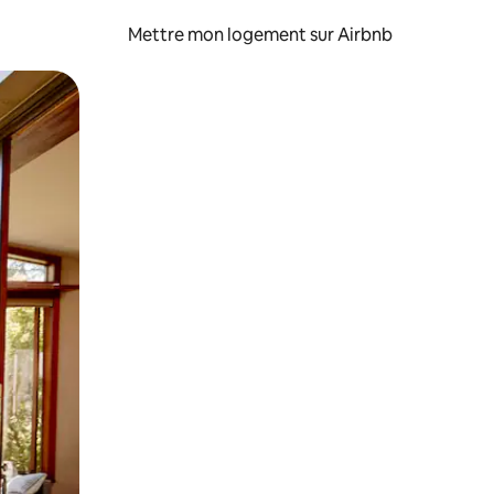
Mettre mon logement sur Airbnb
sant glisser.