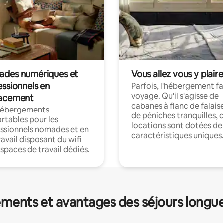
des numériques et
Vous allez vous y plaire
essionnels en
Parfois, l'hébergement fai
voyage. Qu'il s'agisse de
acement
cabanes à flanc de falais
hébergements
de péniches tranquilles, 
rtables pour les
locations sont dotées de
ssionnels nomades et en
caractéristiques uniques
ravail disposant du wifi
espaces de travail dédiés.
ments et avantages des séjours longu