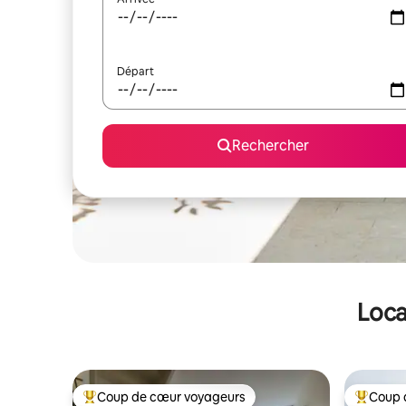
Départ
Rechercher
Loca
Coup de cœur voyageurs
Coup 
Coups de cœur voyageurs les plus appréciés
Coups de