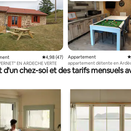
 la base de 46 commentaires : 4,98 sur 5
Appartement
É
ment
Évaluation moyenne sur la base de 47 comme
4,98 (47)
appartement détente en Ardèc
 VERNET" EN ARDECHE VERTE
t d'un chez-soi et des tarifs mensuels 
de-jardin