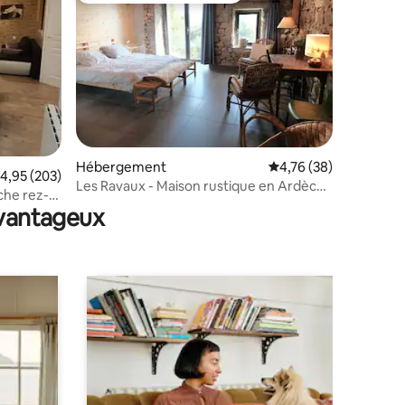
Hébergement
Évaluation moyenne su
4,76 (38)
valuation moyenne sur la base de 203 commentaires : 4,95 sur 5
4,95 (203)
ntaires : 4,98 sur 5
Les Ravaux - Maison rustique en Ardèche
he rez-
Verte
avantageux