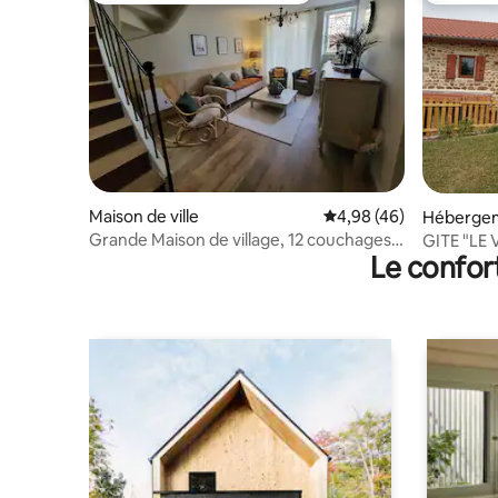
Maison de ville
Évaluation moyenne sur
4,98 (46)
Héberge
Grande Maison de village, 12 couchages,
GITE "LE
Le confor
Safari.