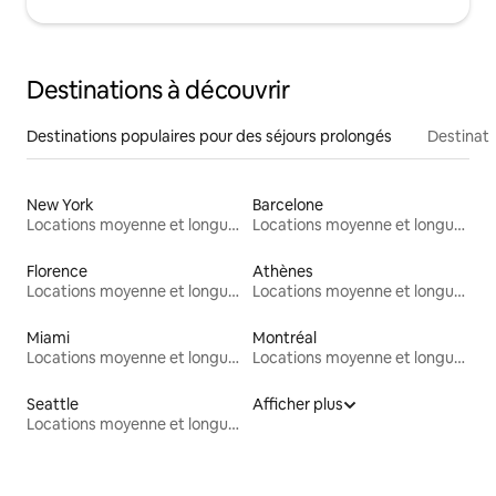
Destinations à découvrir
Destinations populaires pour des séjours prolongés
Destinati
New York
Barcelone
Locations moyenne et longue durée
Locations moyenne et longue durée
Florence
Athènes
Locations moyenne et longue durée
Locations moyenne et longue durée
Miami
Montréal
Locations moyenne et longue durée
Locations moyenne et longue durée
Seattle
Afficher plus
Locations moyenne et longue durée