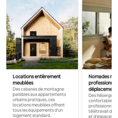
Locations entièrement
Nomades num
meublées
professionnel
déplacement
Des cabanes de montagne
paisibles aux appartements
Des hébergem
urbains pratiques, ces
confortables p
locations meublées offrent
professionnels
tous les équipements d'un
télétravail dis
logement standard.
et d'espaces de