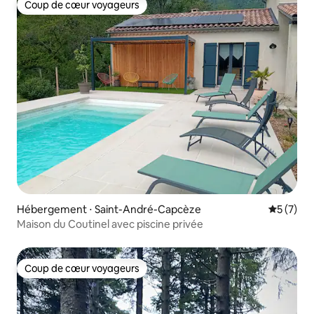
Coup de cœur voyageurs
Coup de cœur voyageurs
Hébergement ⋅ Saint-André-Capcèze
Évaluatio
5 (7)
Maison du Coutinel avec piscine privée
Coup de cœur voyageurs
Coup de cœur voyageurs