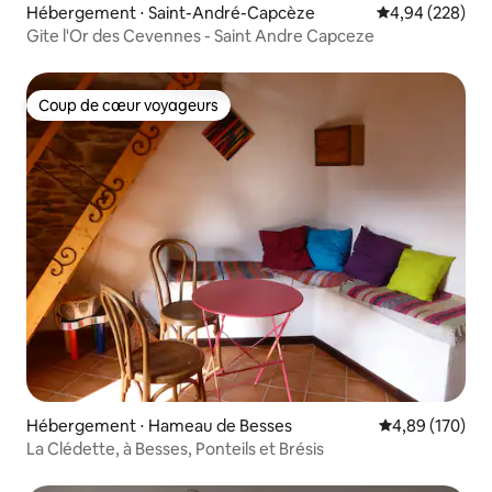
Hébergement ⋅ Saint-André-Capcèze
Évaluation moy
4,94 (228)
Gite l'Or des Cevennes - Saint Andre Capceze
Coup de cœur voyageurs
Coup de cœur voyageurs
Hébergement ⋅ Hameau de Besses
Évaluation moy
4,89 (170)
La Clédette, à Besses, Ponteils et Brésis