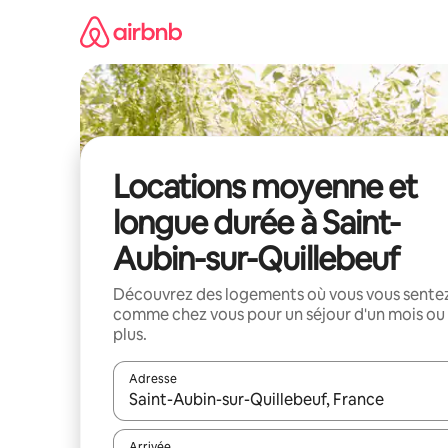
Aller
directement
au
contenu
Locations moyenne et
longue durée à Saint-
Aubin-sur-Quillebeuf
Découvrez des logements où vous vous sente
comme chez vous pour un séjour d'un mois ou
plus.
Adresse
Lorsque les résultats s'affichent, utilisez les flèc
Arrivée