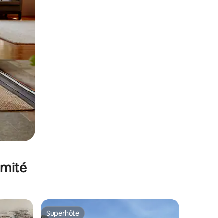
imité
Superhôte
Superhôte