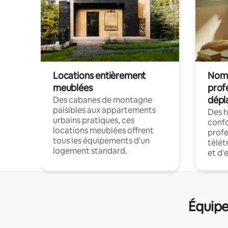
Locations entièrement
Noma
meublées
prof
dépl
Des cabanes de montagne
paisibles aux appartements
Des 
urbains pratiques, ces
confo
locations meublées offrent
profe
tous les équipements d'un
télét
logement standard.
et d'
Équipe