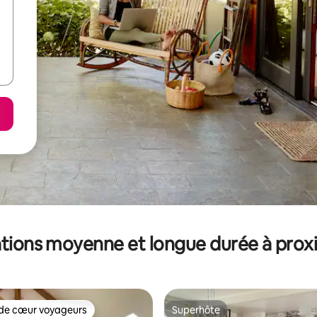
tions moyenne et longue durée à prox
de cœur voyageurs
Superhôte
 cœur voyageurs les plus appréciés
Superhôte