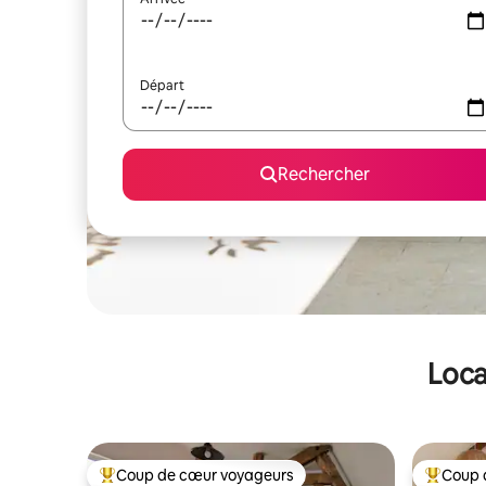
Départ
Rechercher
Loca
Coup de cœur voyageurs
Coup 
Coups de cœur voyageurs les plus appréciés
Coups de