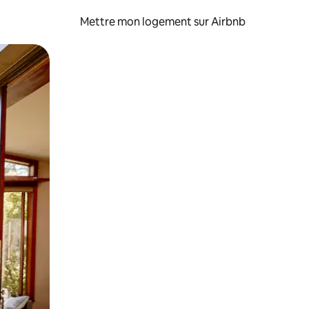
Mettre mon logement sur Airbnb
sant glisser.