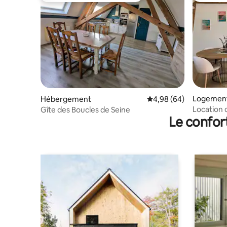
Logement
Hébergement
Évaluation moyenne sur
4,98 (64)
Location 
Gîte des Boucles de Seine
Le confor
champs