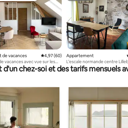
 de vacances
Évaluation moyenne sur la base de 60 commen
4,97 (60)
Appartement
 la base de 64 commentaires : 4,98 sur 5
de vacances avec vue sur les
L’escale normande centre Lill
t d'un chez-soi et des tarifs mensuels 