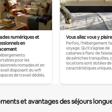
des numériques et
Vous allez vous y plaire
essionnels en
Parfois, l'hébergement fai
voyage. Qu'il s'agisse de
acement
cabanes à flanc de falais
hébergements
de péniches tranquilles, 
rtables pour les
locations sont dotées de
ssionnels nomades et en
caractéristiques uniques
ravail disposant du wifi
espaces de travail dédiés.
ments et avantages des séjours longu