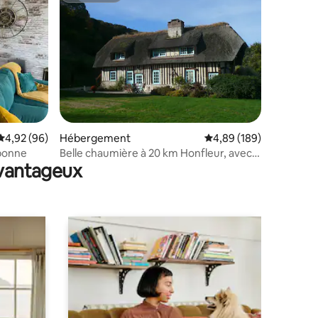
taires : 4,97 sur 5
Évaluation moyenne sur la base de 96 commentaires : 4,92 sur 5
4,92 (96)
Hébergement
Évaluation moyenne sur
4,89 (189)
ebonne
Belle chaumière à 20 km Honfleur, avec
avantageux
piscine