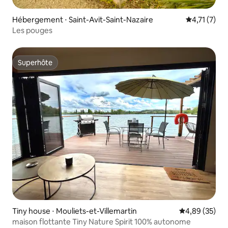
Hébergement ⋅ Saint-Avit-Saint-Nazaire
Évaluation 
4,71 (7)
Les pouges
Superhôte
Superhôte
Tiny house ⋅ Mouliets-et-Villemartin
Évaluation mo
4,89 (35)
maison flottante Tiny Nature Spirit 100% autonome