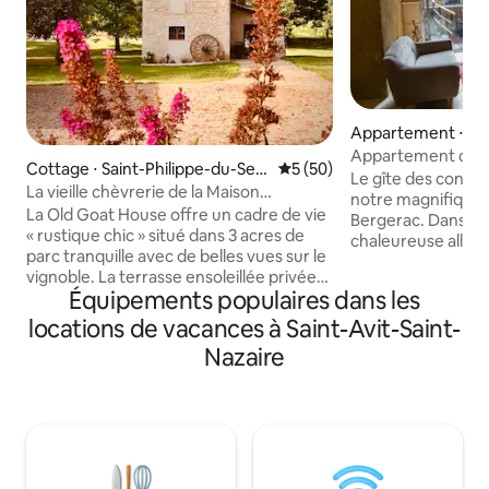
Appartement ⋅ Be
Appartement de c
Cottage ⋅ Saint-Philippe-du-Seig
Évaluation moyenne sur la b
5 (50)
Bergerac
Le gîte des confér
nal
La vieille chèvrerie de la Maison
notre magnifique
Guillaume Blanc
La Old Goat House offre un cadre de vie
Bergerac. Dans u
« rustique chic » situé dans 3 acres de
chaleureuse allian
parc tranquille avec de belles vues sur le
bâtisses d’autrefoi
vignoble. La terrasse ensoleillée privée
équipements les p
Équipements populaires dans les
et l'espace repas extérieur offrent
pourrez profiter 
l'endroit idéal pour se détendre avec un
locations de vacances à Saint-Avit-Saint-
appartement pouva
verre de vin des nombreux excellents
personnes. Laisse
Nazaire
producteurs de vin locaux. Avec deux
cette antique dem
chambres doubles attenantes, la
un négociant de la 
propriété peut accueillir quatre
appartement en r
personnes et dispose d'un spacieux
servant autrefois
salon/salle à manger ouvert et d'une
meilleurs vins du 
cuisine bien équipée. La piscine, la
terrasse ensoleillée et la cabane