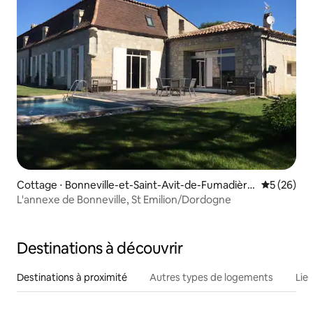
Cottage ⋅ Bonneville-et-Saint-Avit-de-Fumadière
Évaluation
5 (26)
s
L'annexe de Bonneville, St Emilion/Dordogne
Destinations à découvrir
Destinations à proximité
Autres types de logements
Lie