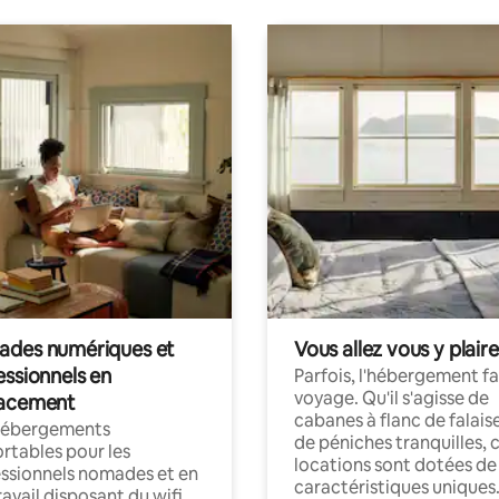
des numériques et
Vous allez vous y plaire
essionnels en
Parfois, l'hébergement fai
voyage. Qu'il s'agisse de
acement
cabanes à flanc de falais
hébergements
de péniches tranquilles, 
rtables pour les
locations sont dotées de
ssionnels nomades et en
caractéristiques uniques
ravail disposant du wifi