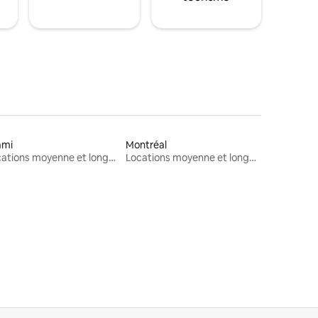
ami
Montréal
Locations moyenne et longue durée
Locations moyenne et longue durée