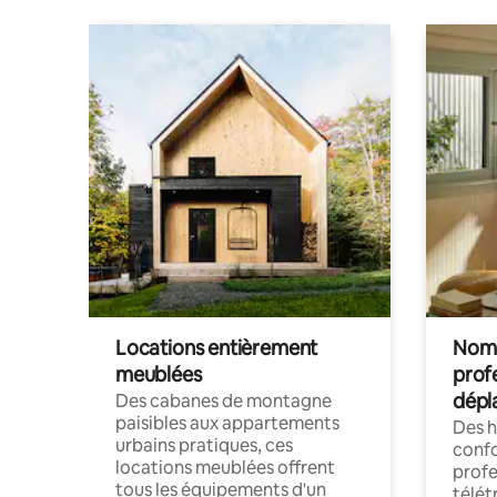
Locations entièrement
Noma
meublées
prof
dépl
Des cabanes de montagne
paisibles aux appartements
Des 
urbains pratiques, ces
confo
locations meublées offrent
profe
tous les équipements d'un
télét