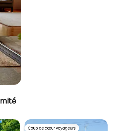
imité
Coup de cœur voyageurs
Coup de cœur voyageurs