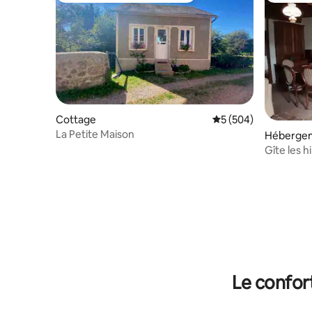
Cottage
Évaluation moyenne s
5 (504)
La Petite Maison
Héberge
Gîte les 
Le confor