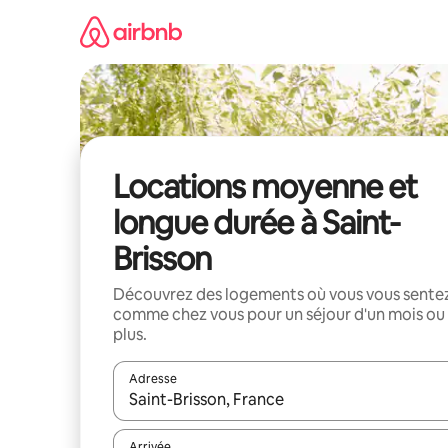
Aller
directement
au
contenu
Locations moyenne et
longue durée à Saint-
Brisson
Découvrez des logements où vous vous sente
comme chez vous pour un séjour d'un mois ou
plus.
Adresse
Lorsque les résultats s'affichent, utilisez les flèc
Arrivée