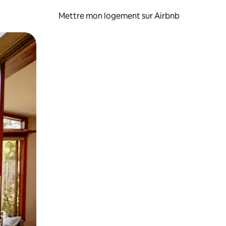
Mettre mon logement sur Airbnb
sant glisser.