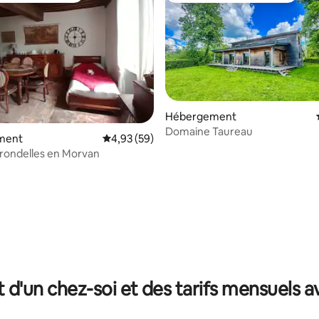
Hébergement
ur la base de 504 commentaires : 5 sur 5
Domaine Taureau
ment
Évaluation moyenne sur la base de 59 commen
4,93 (59)
hirondelles en Morvan
t d'un chez-soi et des tarifs mensuels 