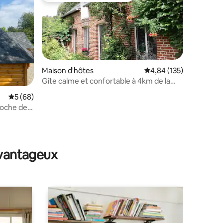
Maison d'hôtes
Évaluation moyenne sur
4,84 (135)
Gîte calme et confortable à 4km de la
mer
Évaluation moyenne sur la base de 68 commentaires : 5 sur 5
5 (68)
roche de
ntaires : 4,88 sur 5
avantageux