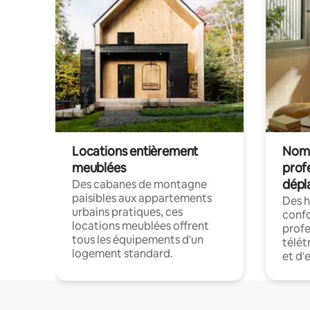
Locations entièrement
Noma
meublées
prof
dépl
Des cabanes de montagne
paisibles aux appartements
Des 
urbains pratiques, ces
confo
locations meublées offrent
profe
tous les équipements d'un
télét
logement standard.
et d'