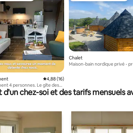
Chalet
 sur la base de 16 commentaires : 5 sur 5
Maison-bain nordique privé - p
la mer-
ment
Évaluation moyenne sur la base de 16 comme
4,88 (16)
nt 4 personnes. Le gîte des
t d'un chez-soi et des tarifs mensuels 