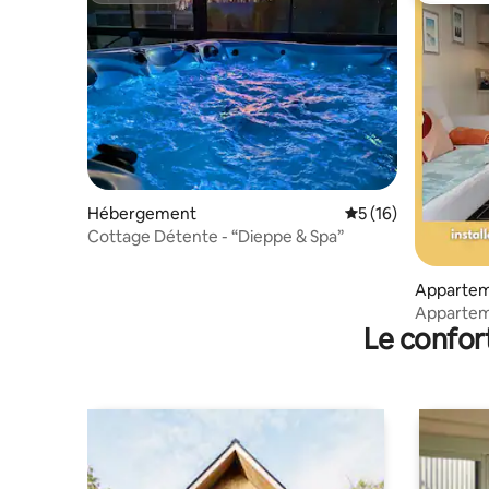
Hébergement
Évaluation moyenne
5 (16)
Cottage Détente - “Dieppe & Spa”
Apparte
Apparteme
Le confor
Papillon