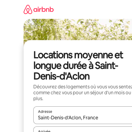
Aller
directement
au
contenu
Locations moyenne et
longue durée à Saint-
Denis-d'Aclon
Découvrez des logements où vous vous sente
comme chez vous pour un séjour d'un mois ou
plus.
Adresse
Lorsque les résultats s'affichent, utilisez les flèc
Arrivée