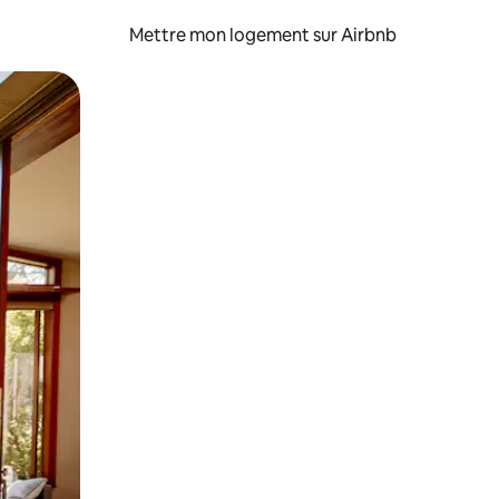
Mettre mon logement sur Airbnb
sant glisser.