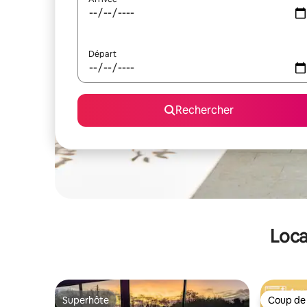
Départ
Rechercher
Loca
Superhôte
Coup de
Superhôte
Coup de