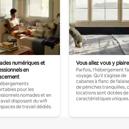
des numériques et
Vous allez vous y plaire
essionnels en
Parfois, l'hébergement fai
voyage. Qu'il s'agisse de
acement
cabanes à flanc de falais
hébergements
de péniches tranquilles, 
rtables pour les
locations sont dotées de
ssionnels nomades et en
caractéristiques uniques
ravail disposant du wifi
espaces de travail dédiés.