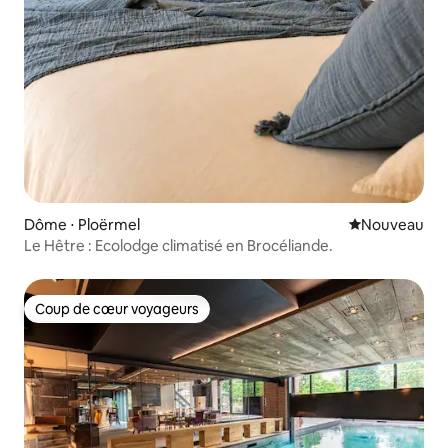
Dôme ⋅ Ploërmel
Nouvel hébe
Nouveau
Le Hêtre : Ecolodge climatisé en Brocéliande.
Coup de cœur voyageurs
Coup de cœur voyageurs