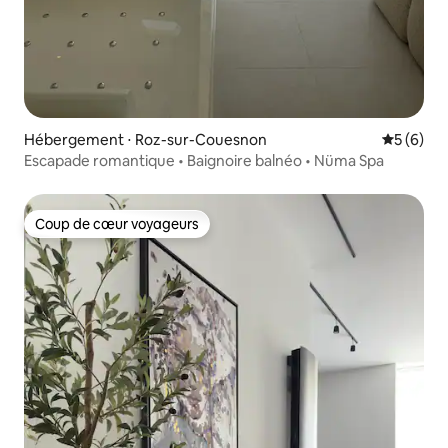
Hébergement ⋅ Roz-sur-Couesnon
Évaluatio
5 (6)
Escapade romantique • Baignoire balnéo • Nüma Spa
Coup de cœur voyageurs
Coup de cœur voyageurs