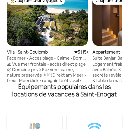
Coup de cœur voyageurs
Coup de cœur vo
Coups de cœur voyageurs les plus appréciés
Coup de cœur vo
Villa ⋅ Saint-Coulomb
Évaluation moyenne sur la b
5 (15)
Appartement ⋅ Sai
d'Aubigné
Face mer • Accès plage • Calme • Borne
Suite Banjar, Baln
gratuite
secrète
🌊 Vue mer frontale • accès direct plage
Logement frais e
🌿 Domaine privé RozVen • calme,
avec Balnéo, Sauna
nature préservée 🇩🇪 Direkt am Meer •
secrète révèle un 
freier Meerblick • ruhig 💼 Télétravail •
& table de massage. Offrez-vous
Équipements populaires dans les
fibre >1 Gb/s 🔌 Recharge 22 kw voiture
parenthèse de dé
électrique gratuite 🍼 Kit bébé•Voyage
logement inspiré d
locations de vacances à Saint-Enogat
simple 🍽 Coquillage (3★– Roellinger) ·
personnes. Tout confort : • Suite avec lit
🦪 Huîtres de Cancale 🏡 Villa de Colette
King Size (180x200)
– maison indépendante 🌳 Parc privé 4
gamme • Balnéo dou
ha face mer 🛏 3 chambres • 2 à 6 pers 🌅
Pièce secrète ave
Terrasse vue mer ✨ Possibilité d’accueil
Sauna • Salon ave
ds maisons du hameau ⛳ Golf de Dinard
télé connectée • S