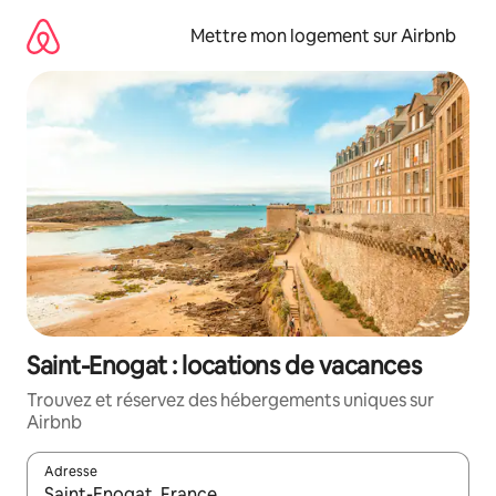
Aller
directement
Mettre mon logement sur Airbnb
au
contenu
Saint-Enogat : locations de vacances
Trouvez et réservez des hébergements uniques sur
Airbnb
Adresse
Lorsque les résultats s'affichent, utilisez les flèches vers le hau