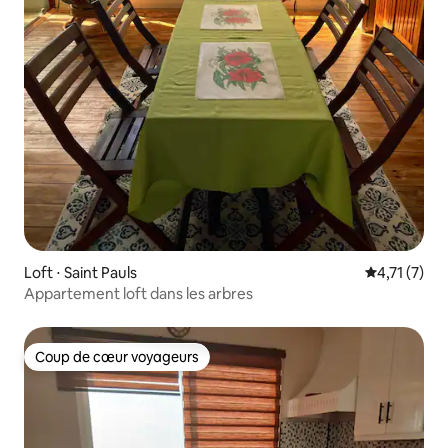
Loft ⋅ Saint Pauls
Évaluation 
4,71 (7)
Appartement loft dans les arbres
Coup de cœur voyageurs
Coup de cœur voyageurs