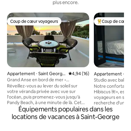
plus encore.
Coup de cœur voyageurs
Coup de cœur 
Coup de cœur voyageurs
Coups de cœur vo
Appartement ⋅ Saint Georg
Évaluation moyenne sur la base
4,94 (16)
Appartement ⋅ Sa
e's
e's
Grand Anse en bord de mer •
Studio avec balcon
3 chambres • Climatisation
Réveillez-vous au lever du soleil sur
Notre confortable 
votre véranda privée avec vue sur
Hibiscus 🌺», est p
l'océan, puis promenez-vous jusqu'à
voyageurs en solo 
Pandy Beach, à une minute de là. Cet
recherche d'une e
Équipements populaires dans les
appartement de 3 chambres et 2 salles
5 minutes du stade
de bain en bord de mer à Grand Anse
de la ville histori
locations de vacances à Saint-George
peut accueillir six personnes et
seulement 3 minut
comprend la climatisation dans chaque
commun. Cet espace accueillant
chambre, une cuisine entièrement
comprend un lit mo