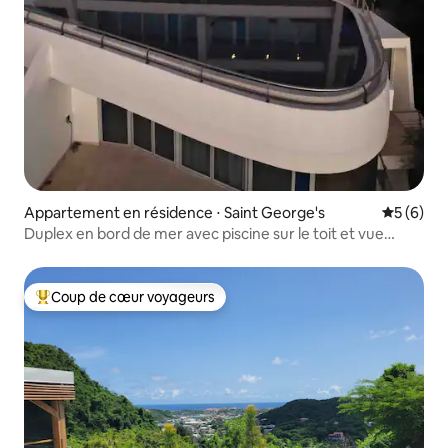
Appartement en résidence ⋅ Saint George's
Évaluatio
5 (6)
Duplex en bord de mer avec piscine sur le toit et vue
imprenable
Coup de cœur voyageurs
Coups de cœur voyageurs les plus appréciés