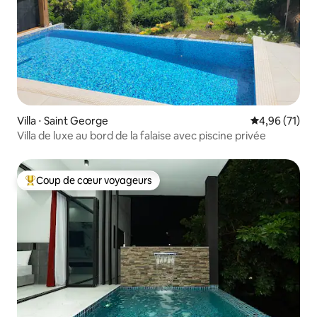
Villa ⋅ Saint George
Évaluation mo
4,96 (71)
Villa de luxe au bord de la falaise avec piscine privée
Coup de cœur voyageurs
Coups de cœur voyageurs les plus appréciés