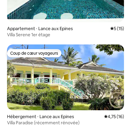
Appartement ⋅ Lance aux Epines
Évaluation
5 (15)
Villa Serene 1er étage
Coup de cœur voyageurs
Coup de cœur voyageurs
Hébergement ⋅ Lance aux Epines
Évaluation mo
4,75 (16)
Villa Paradise (récemment rénovée)