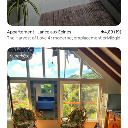
Appartement ⋅ Lance aux Epines
Évaluation mo
4,89 (19)
The Harvest of Love 4 : moderne, emplacement privilégié
Superhôte
Superhôte