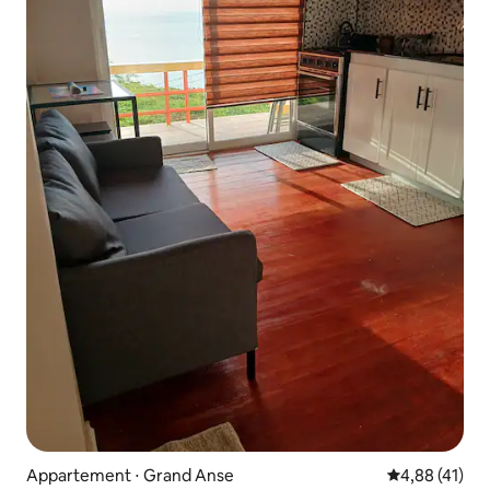
Appartement ⋅ Grand Anse
Évaluation mo
4,88 (41)