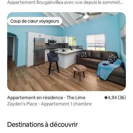
Appartement Bougainvillea avec vue depuis le sommet
de la colline
Coup de cœur voyageurs
Coup de cœur voyageurs
Appartement en résidence ⋅ The Lime
Évaluation mo
4,94 (36)
Zayden's Place - Appartement 1 chambre
Destinations à découvrir