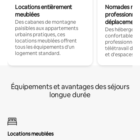
Locations entièrement
Nomades num
meublées
professionnel
déplacement
Des cabanes de montagne
paisibles aux appartements
Des hébergem
urbains pratiques, ces
confortables p
locations meublées offrent
professionnels
tous les équipements d'un
télétravail dis
logement standard.
et d'espaces de
Équipements et avantages des séjours
longue durée
Locations meublées