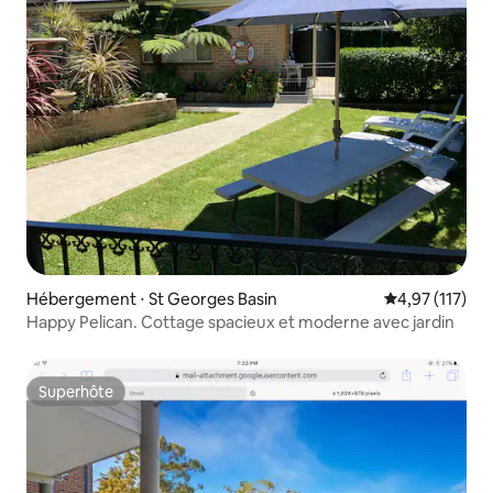
Hébergement ⋅ St Georges Basin
Évaluation moy
4,97 (117)
Happy Pelican. Cottage spacieux et moderne avec jardin
Superhôte
Superhôte