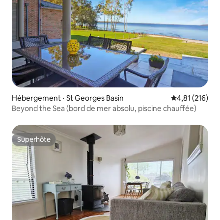
Hébergement ⋅ St Georges Basin
Évaluation moy
4,81 (216)
Beyond the Sea (bord de mer absolu, piscine chauffée)
Superhôte
Superhôte