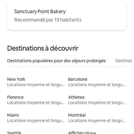
Sanctuary Point Bakery
Recommandé par 13 habitants
Destinations à découvrir
Destinations populaires pour des séjours prolongés
Destinati
New York
Barcelone
Locations moyenne et longue durée
Locations moyenne et longue durée
Florence
Athènes
Locations moyenne et longue durée
Locations moyenne et longue durée
Miami
Montréal
Locations moyenne et longue durée
Locations moyenne et longue durée
Seattle
Afficher plus