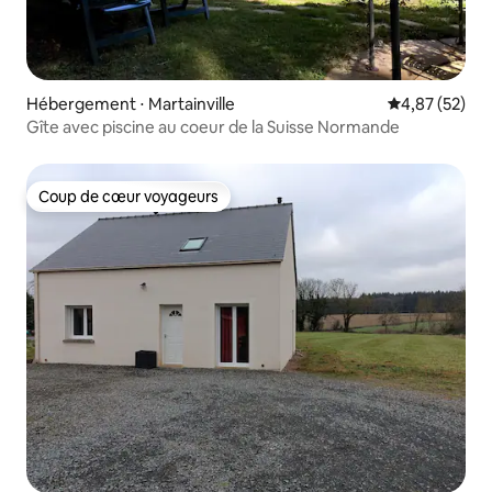
Hébergement ⋅ Martainville
Évaluation mo
4,87 (52)
Gîte avec piscine au coeur de la Suisse Normande
Coup de cœur voyageurs
Coup de cœur voyageurs