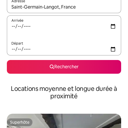
Adresse
Lorsque les résultats s'affichent, utilisez les flèches vers le hau
Arrivée
Départ
Rechercher
Locations moyenne et longue durée à
proximité
Superhôte
Superhôte