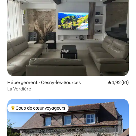
Hébergement ⋅ Cesny-les-Sources
Évaluation mo
4,92 (51)
La Verdière
Coup de cœur voyageurs
Coups de cœur voyageurs les plus appréciés