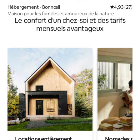
Hébergement ⋅ Bonnœil
Évaluation mo
4,93 (27)
Maison pour les familles et amoureux de la nature
Le confort d'un chez-soi et des tarifs
mensuels avantageux
Locations entièrement
Nomades num