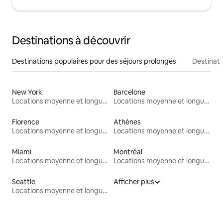
Destinations à découvrir
Destinations populaires pour des séjours prolongés
Destinati
New York
Barcelone
Locations moyenne et longue durée
Locations moyenne et longue durée
Florence
Athènes
Locations moyenne et longue durée
Locations moyenne et longue durée
Miami
Montréal
Locations moyenne et longue durée
Locations moyenne et longue durée
Seattle
Afficher plus
Locations moyenne et longue durée