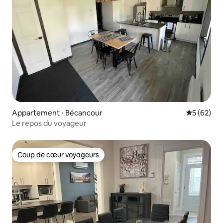
Appartement ⋅ Bécancour
Évaluation
5 (62)
Le repos du voyageur
Coup de cœur voyageurs
Coup de cœur voyageurs