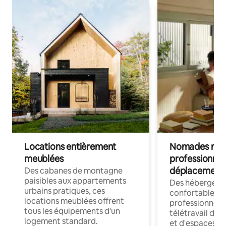
Locations entièrement
Nomades num
meublées
professionnel
déplacement
Des cabanes de montagne
paisibles aux appartements
Des hébergem
urbains pratiques, ces
confortables p
locations meublées offrent
professionnels
tous les équipements d'un
télétravail dis
logement standard.
et d'espaces de