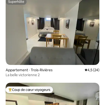
Superhôte
Superhôte
Appartement ⋅ Trois-Rivières
Évaluation m
4,5 (24)
La belle victorienne 2
Coup de cœur voyageurs
Coups de cœur voyageurs les plus appréciés