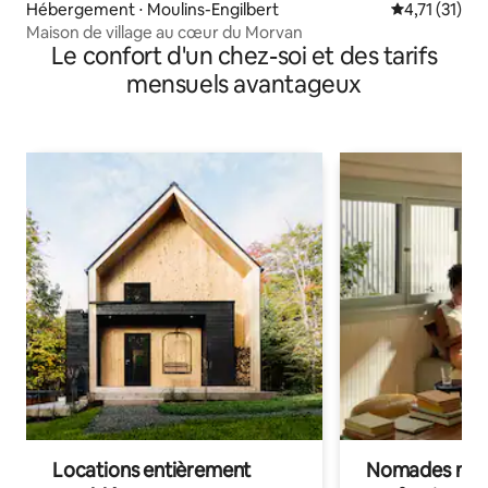
Hébergement ⋅ Moulins-Engilbert
Évaluation m
4,71 (31)
Maison de village au cœur du Morvan
Le confort d'un chez-soi et des tarifs
mensuels avantageux
Locations entièrement
Nomades num