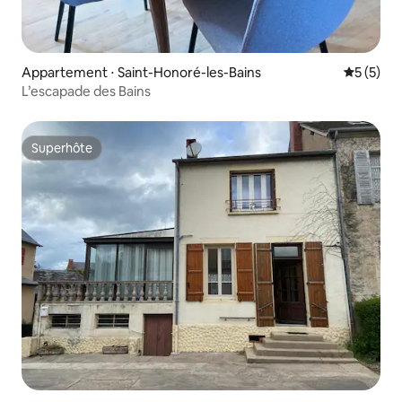
Appartement ⋅ Saint-Honoré-les-Bains
Évaluatio
5 (5)
L’escapade des Bains
Superhôte
Superhôte