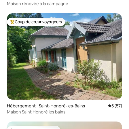
Maison rénovée à la campagne
Coup de cœur voyageurs
Coups de cœur voyageurs les plus appréciés
Hébergement ⋅ Saint-Honoré-les-Bains
Évaluation
5 (57)
Maison Saint Honoré les bains