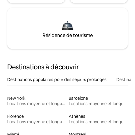
Résidence de tourisme
Destinations à découvrir
Destinations populaires pour des séjours prolongés
Destinati
New York
Barcelone
Locations moyenne et longue durée
Locations moyenne et longue durée
Florence
Athènes
Locations moyenne et longue durée
Locations moyenne et longue durée
Miami
Montréal