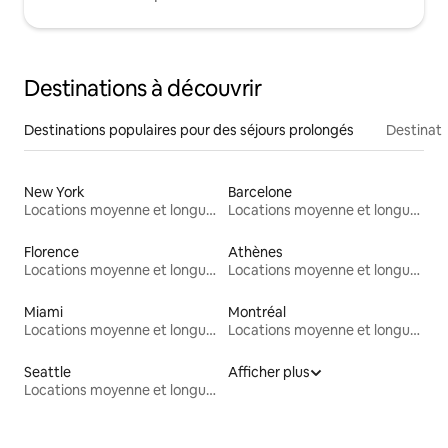
Destinations à découvrir
Destinations populaires pour des séjours prolongés
Destinati
New York
Barcelone
Locations moyenne et longue durée
Locations moyenne et longue durée
Florence
Athènes
Locations moyenne et longue durée
Locations moyenne et longue durée
Miami
Montréal
Locations moyenne et longue durée
Locations moyenne et longue durée
Seattle
Afficher plus
Locations moyenne et longue durée