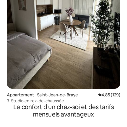
Appartement ⋅ Saint-Jean-de-Braye
Évaluation moy
4,85 (129)
3. Studio en rez-de-chaussée
Le confort d'un chez-soi et des tarifs
mensuels avantageux