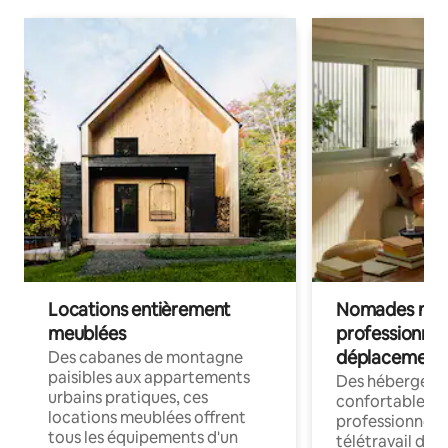
Locations entièrement
Nomades num
meublées
professionnel
déplacement
Des cabanes de montagne
paisibles aux appartements
Des hébergem
urbains pratiques, ces
confortables p
locations meublées offrent
professionnels
tous les équipements d'un
télétravail dis