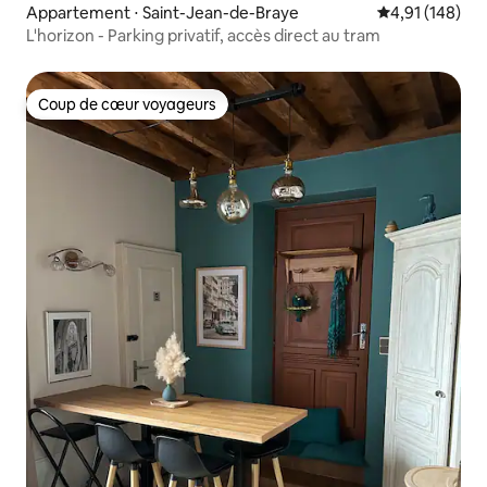
Appartement ⋅ Saint-Jean-de-Braye
Évaluation moy
4,91 (148)
L'horizon - Parking privatif, accès direct au tram
Coup de cœur voyageurs
Coup de cœur voyageurs