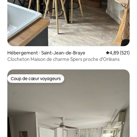
Hébergement ⋅ Saint-Jean-de-Braye
Évaluation moy
4,89 (521)
Clocheton Maison de charme 5pers proche d’Orléans
Coup de cœur voyageurs
Coup de cœur voyageurs