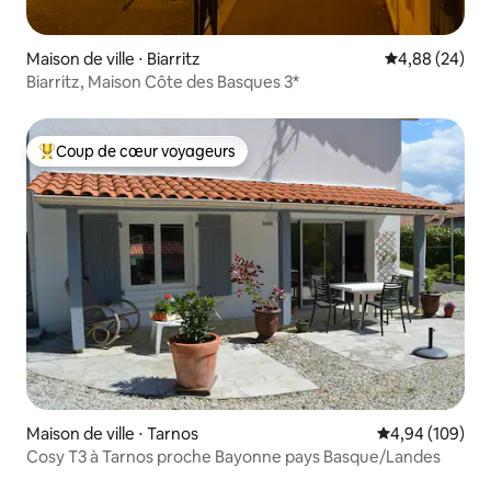
Maison de ville ⋅ Biarritz
Évaluation mo
4,88 (24)
Biarritz, Maison Côte des Basques 3*
Coup de cœur voyageurs
Coups de cœur voyageurs les plus appréciés
Maison de ville ⋅ Tarnos
Évaluation moy
4,94 (109)
Cosy T3 à Tarnos proche Bayonne pays Basque/Landes