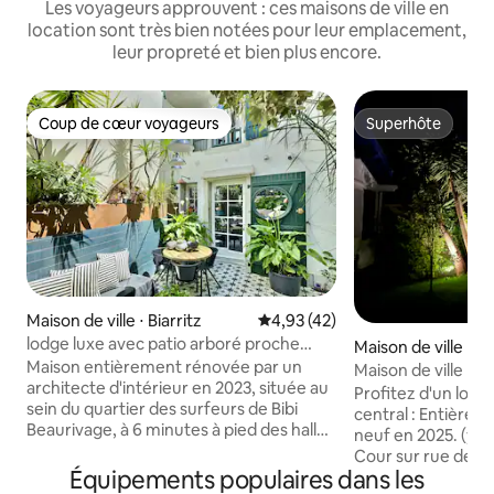
Les voyageurs approuvent : ces maisons de ville en
location sont très bien notées pour leur emplacement,
leur propreté et bien plus encore.
Coup de cœur voyageurs
Superhôte
Coup de cœur voyageurs
Superhôte
Maison de ville ⋅ Biarritz
Évaluation moyenne sur la base
4,93 (42)
lodge luxe avec patio arboré proche
Maison de ville ⋅ S
centre et mer
Maison entièrement rénovée par un
e-Luz
Maison de ville pr
architecte d'intérieur en 2023, située au
Profitez d'un log
sein du quartier des surfeurs de Bibi
central : Entièrement rénové et équipé à
Beaurivage, à 6 minutes à pied des halles
neuf en 2025. (y co
de Biarritz & à 10 minutes à pied de la
Cour sur rue desse
plage de la Milady et des somptueux
Équipements populaires dans les
électrique avec 1 
panoramas de la "côte des basques",