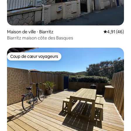
Maison de ville ⋅ Biarritz
Évaluation mo
4,91 (46)
Biarritz maison côte des Basques
Coup de cœur voyageurs
Coup de cœur voyageurs