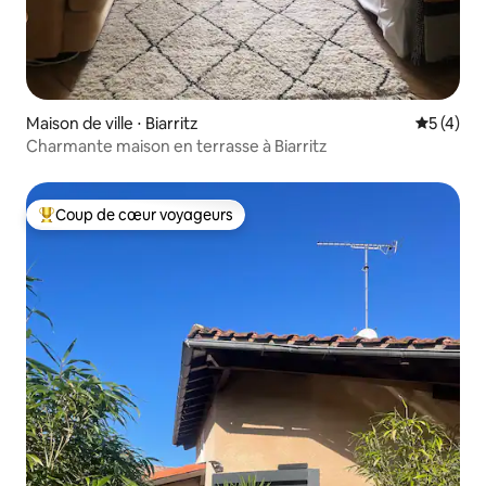
Maison de ville ⋅ Biarritz
Évaluatio
5 (4)
Charmante maison en terrasse à Biarritz
Coup de cœur voyageurs
Coups de cœur voyageurs les plus appréciés