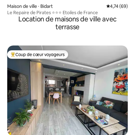
Maison de ville ⋅ Bidart
Évaluation mo
4,74 (69)
Le Repaire de Pirates ⭐️⭐️⭐️ Etoiles de France
Location de maisons de ville avec
terrasse
Coup de cœur voyageurs
Coups de cœur voyageurs les plus appréciés