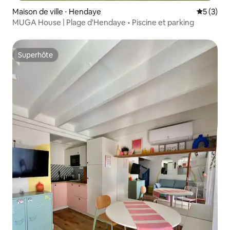
Maison de ville ⋅ Hendaye
Évaluatio
5 (3)
MUGA House | Plage d'Hendaye • Piscine et parking
Superhôte
Superhôte