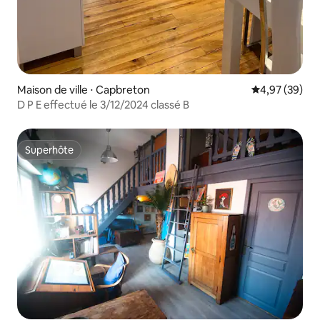
Maison de ville ⋅ Capbreton
Évaluation mo
4,97 (39)
D P E effectué le 3/12/2024 classé B
Superhôte
Superhôte