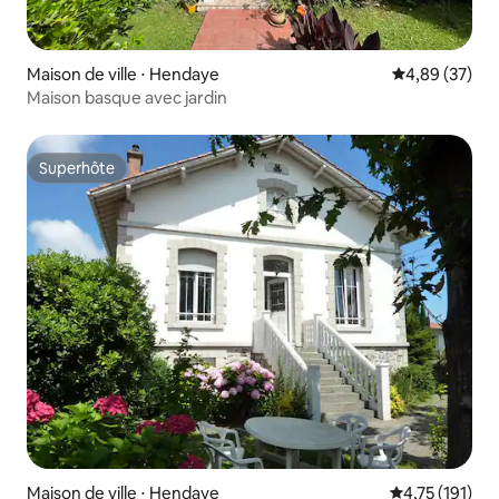
Maison de ville ⋅ Hendaye
Évaluation mo
4,89 (37)
Maison basque avec jardin
Superhôte
Superhôte
Maison de ville ⋅ Hendaye
Évaluation moy
4,75 (191)