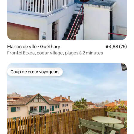
Maison de ville ⋅ Guéthary
Évaluation mo
4,88 (75)
Frontoi Etxea, coeur village, plages à 2 minutes
Coup de cœur voyageurs
Coup de cœur voyageurs