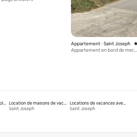
Appartement ⋅ Saint Joseph
É
Appartement en bord de mer,
Bathsheba, St. Joseph, la Barb
Locations avec accès à la plage
Location de maisons de vacances
Locations de vacances avec piscine
Saint Joseph
Saint Joseph