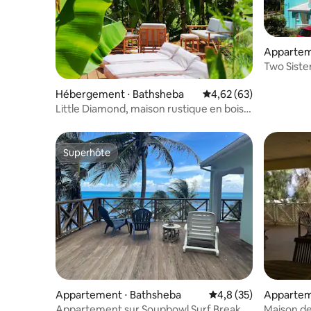
Appartem
Two Siste
rustique
Hébergement ⋅ Bathsheba
Évaluation moyenne sur
4,62 (63)
Little Diamond, maison rustique en bois
dans la jungle
Superhôte
Superhôte
Appartement ⋅ Bathsheba
Évaluation moyenne s
4,8 (35)
Apparte
Appartement sur Soupbowl Surf Break
Maison de