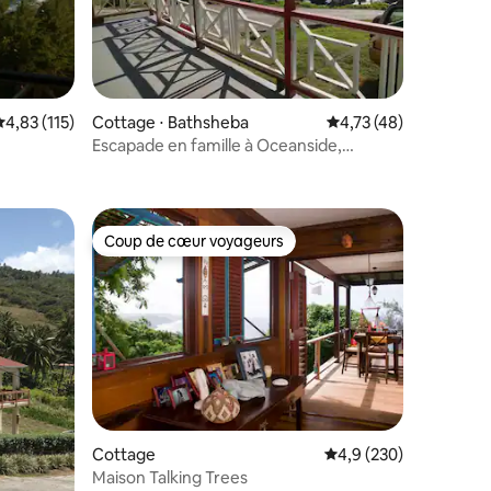
taires : 4,96 sur 5
valuation moyenne sur la base de 115 commentaires : 4,83 sur 5
4,83 (115)
Cottage ⋅ Bathsheba
Évaluation moyenne su
4,73 (48)
Escapade en famille à Oceanside,
4 chambres, à distance de marche de la
plage
Coup de cœur voyageurs
Coup de cœur voyageurs
Cottage
Évaluation moyenne su
4,9 (230)
ntaires : 4,74 sur 5
Maison Talking Trees