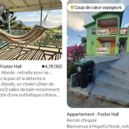
te
Coup de cœur voyageurs
te
Coups de cœur voyageurs les p
 la base de 147 commentaires : 4,81 sur 5
Foster Hall
Évaluation moyenne sur la base de 90 commen
4,78 (90)
 Abode : retraite pour se
t se ressourcer
 la paix et la détente à
 Abode, un chalet côtier de
s/2 salles de bain récemment
oté d'une esthétique côtière
vec un décor rafraîchi, des
res aérés et un mobilier
 confortable, ainsi que la
Appartement ⋅ Foster Hall
ion pour vous garder au frais !
Recoin d’espoir
des espaces de détente en plein
Bienvenue à Hopeful Nook, votr
d de la piscine ou sur le patio,