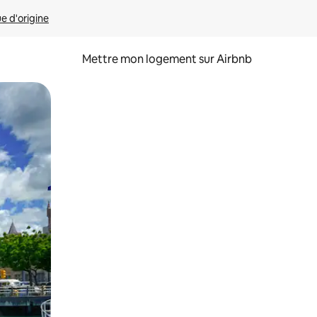
ue d'origine
Mettre mon logement sur Airbnb
sant glisser.