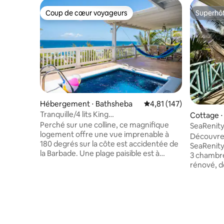
Coup de cœur voyageurs
Superhô
Coup de cœur voyageurs
Superhô
Hébergement ⋅ Bathsheba
Évaluation moyenne sur
4,81 (147)
Tranquille/4 lits King
Cottage ⋅ 
size/Piscine/Est/Jeux
Perché sur une colline, ce magnifique
SeaRenity
logement offre une vue imprenable à
reposer e
Découvrez
180 degrés sur la côte est accidentée de
SeaRenity
la Barbade. Une plage paisible est à
3 chambre
seulement trois minutes à pied, idéale
rénové, d
pour de longues promenades, la collecte
moderne a
de coquillages et la détente. Avec quatre
tons neut
chambres (trois avec salle de bains
élégant et
privative), la maison est parfaite pour les
climatisat
familles ou les groupes, offrant une
Profitez 
intimité ainsi que de généreux espaces
air au bor