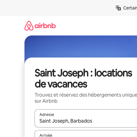
Aller
Certai
directement
au
contenu
Saint Joseph : locations
de vacances
Trouvez et réservez des hébergements uniqu
sur Airbnb
Adresse
Lorsque les résultats s'affichent, utilisez les flèc
Arrivée