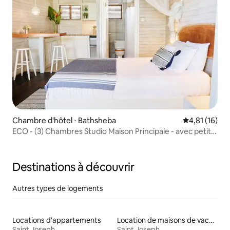
Chambre d'hôtel ⋅ Bathsheba
Évaluation mo
4,81 (16)
ECO - (3) Chambres Studio Maison Principale - avec petit
déjeuner pour 1-2
Destinations à découvrir
Autres types de logements
Locations d'appartements
Location de maisons de vacances
Saint Joseph
Saint Joseph