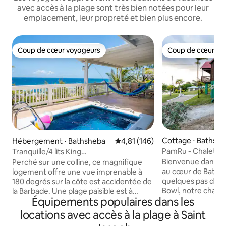
avec accès à la plage sont très bien notées pour leur
emplacement, leur propreté et bien plus encore.
Coup de cœur voyageurs
Coup de cœur vo
Coup de cœur voyageurs
Coup de cœur vo
Cottage ⋅ Bathsh
Hébergement ⋅ Bathsheba
Évaluation moyenne sur la base 
4,81 (146)
PamRu - Chalet co
Tranquille/4 lits King
imprenable
size/Piscine/Est/Jeux
Bienvenue dans n
Perché sur une colline, ce magnifique
au cœur de Bathsh
logement offre une vue imprenable à
quelques pas du s
180 degrés sur la côte est accidentée de
Bowl, notre chale
la Barbade. Une plage paisible est à
Équipements populaires dans les
tranquillité rustiq
seulement trois minutes à pied, idéale
côtière. Réveillez
pour de longues promenades, la collecte
locations avec accès à la plage à Saint
des vagues de l'oc
de coquillages et la détente. Avec