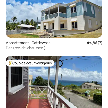
Appartement ⋅ Cattlewash
Évaluation m
4,86 (7)
Dan (rez-de-chaussée.)
Coup de cœur voyageurs
Coups de cœur voyageurs les plus appréciés