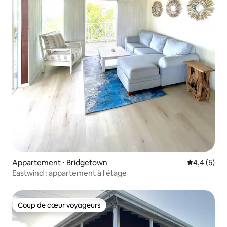
Appartement ⋅ Bridgetown
Évaluation 
4,4 (5)
Eastwind : appartement à l'étage
Coup de cœur voyageurs
Coup de cœur voyageurs