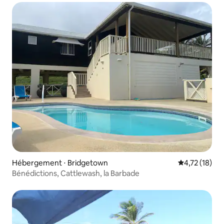
Hébergement ⋅ Bridgetown
Évaluation mo
4,72 (18)
Bénédictions, Cattlewash, la Barbade