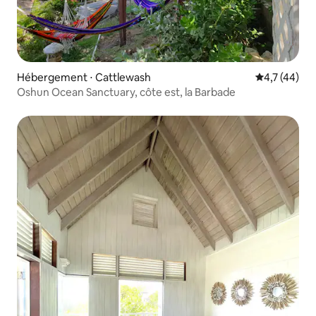
Hébergement ⋅ Cattlewash
Évaluation m
4,7 (44)
Oshun Ocean Sanctuary, côte est, la Barbade