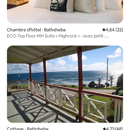
Chambre d'hôtel ⋅ Bathsheba
Évaluation mo
4,64 (22)
ECO-Top Floor MH Suite « Highrock » - avec petit-
déjeuner pour 1-2
Cottage ⋅ Bathsheba
Évaluation mo
4,73 (48)