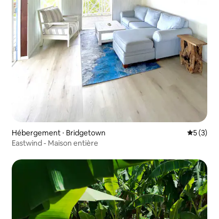
Hébergement ⋅ Bridgetown
Évaluatio
5 (3)
Eastwind - Maison entière