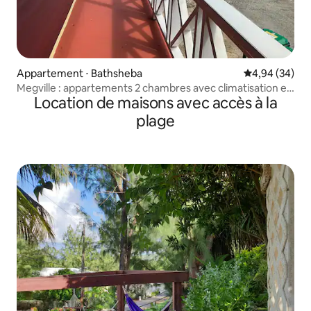
Appartement ⋅ Bathsheba
Évaluation mo
4,94 (34)
Megville : appartements 2 chambres avec climatisation et
Location de maisons avec accès à la
2 salles de bain
plage