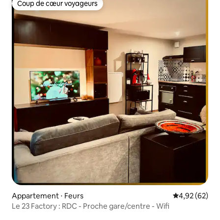
Coup de cœur voyageurs
Coup de cœur voyageurs
Appartement ⋅ Feurs
Évaluation mo
4,92 (62)
Le 23 Factory : RDC - Proche gare/centre - Wifi