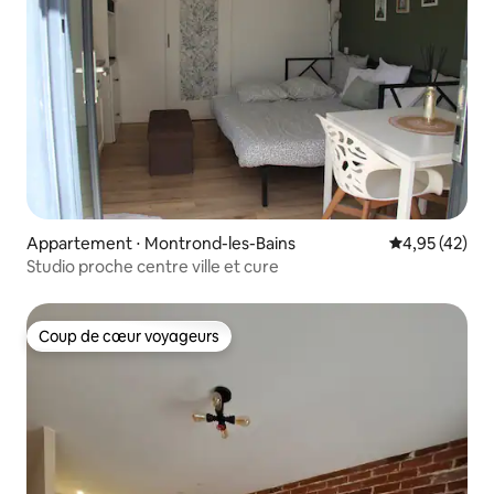
Appartement ⋅ Montrond-les-Bains
Évaluation mo
4,95 (42)
Studio proche centre ville et cure
Coup de cœur voyageurs
Coup de cœur voyageurs