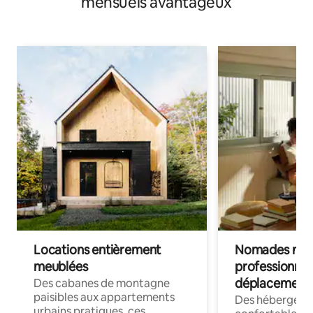
mensuels avantageux
Locations entièrement
Nomades num
meublées
professionnel
déplacement
Des cabanes de montagne
paisibles aux appartements
Des hébergem
urbains pratiques, ces