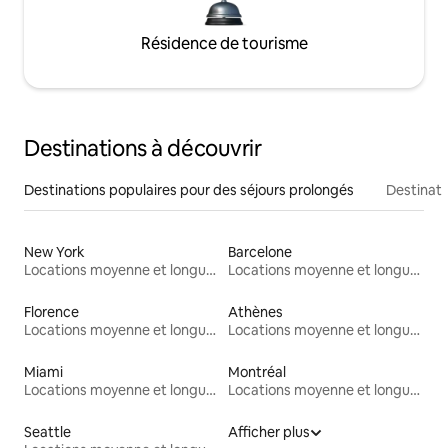
Résidence de tourisme
Destinations à découvrir
Destinations populaires pour des séjours prolongés
Destinati
New York
Barcelone
Locations moyenne et longue durée
Locations moyenne et longue durée
Florence
Athènes
Locations moyenne et longue durée
Locations moyenne et longue durée
Miami
Montréal
Locations moyenne et longue durée
Locations moyenne et longue durée
Seattle
Afficher plus