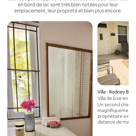
en bord de lac sont très bien notées pour leur
emplacement, leur propreté et bien plus encore.
Villa ⋅ Rodney Bay
Villa de luxe en b
ville avec piscine 2 
Un second chez-so
magnifiquement e
propriétaire expatr
distance de marc
des commerces, de
plage et du port de pla