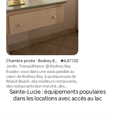
chaussée ouvert sp
manger, espace bu
toilettes. Cuisine
équipée/bar à peti
privée/patio avan
Emplacement calme, p
Chambres d'amis 
principales entiè
de bain privée 3/4
2 téléviseurs connectés WiFi 
Prises à double te
ventilateurs au pl
Chambre privée ⋅ Rodney Ba
Évaluation moyenne sur la base
4,67 (12)
y
Jardin. TranquilManor @ Rodney Bay
Évadez-vous dans une oasis paisible au
cœur de Rodney Bay, à quelques pas de
Réduit Beach, des meilleurs restaurants,
des restaurants bon marché, des
Sainte-Lucie : équipements populaires
commerces, des banques, de la vie
nocturne et des transports en commun.
dans les locations avec accès au lac
Parfait pour les nomades numériques ou
les voyageurs en solo à la recherche de
détente et de commodité. Nous offrons