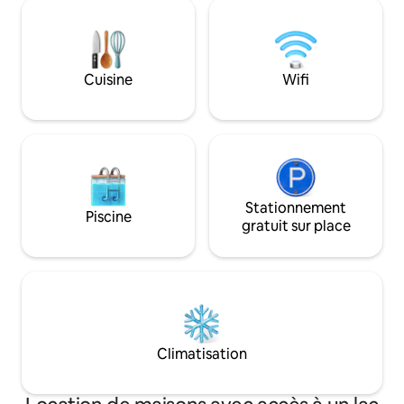
un confort élégant et un trajet facile de
3 minutes en voiture jusqu'à la fête de
rue de Gros Islet, la marina de Rodney
Bay et la culture locale dynamique. Étant
situé au centre, de la musique
Cuisine
Wifi
occasionnelle en soirée peut être
entendue. Votre retraite sur l'île vous
attend : réservez votre séjour dès
aujourd'hui. Bienvenus !
Stationnement
Piscine
gratuit sur place
Climatisation