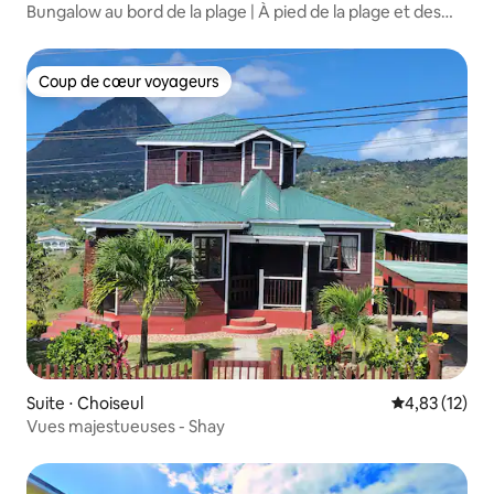
Bungalow au bord de la plage | À pied de la plage et des
commerces !
Coup de cœur voyageurs
Coup de cœur voyageurs
Suite ⋅ Choiseul
Évaluation mo
4,83 (12)
Vues majestueuses - Shay