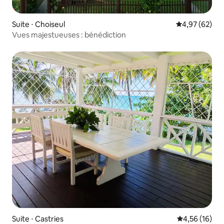
Suite ⋅ Choiseul
Évaluation mo
4,97 (62)
Vues majestueuses : bénédiction
Suite ⋅ Castries
Évaluation mo
4,56 (16)