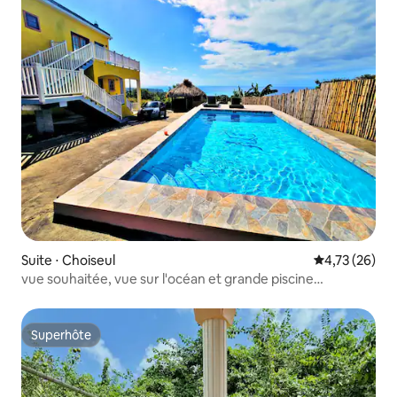
Suite ⋅ Choiseul
Évaluation mo
4,73 (26)
vue souhaitée, vue sur l'océan et grande piscine
incroyable
Superhôte
Superhôte