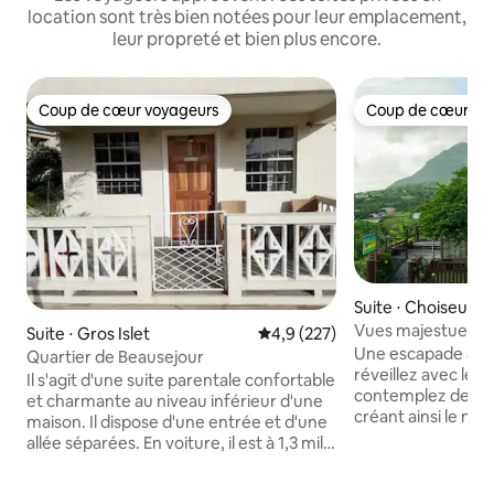
location sont très bien notées pour leur emplacement,
leur propreté et bien plus encore.
Coup de cœur voyageurs
Coup de cœur vo
Coup de cœur voyageurs
Coup de cœur vo
Suite ⋅ Choiseul
Vues majestueuses
Suite ⋅ Gros Islet
Évaluation moyenne sur la base
4,9 (227)
Une escapade au p
Quartier de Beausejour
réveillez avec les
Il s'agit d'une suite parentale confortable
contemplez de bea
et charmante au niveau inférieur d'une
créant ainsi le mo
maison. Il dispose d'une entrée et d'une
agréables. Ce stu
allée séparées. En voiture, il est à 1,3 mile
personnes est situ
de la marina ou à 2,9 miles du centre
Soufrière, à prox
commercial et des épiceries Rodney Bay.