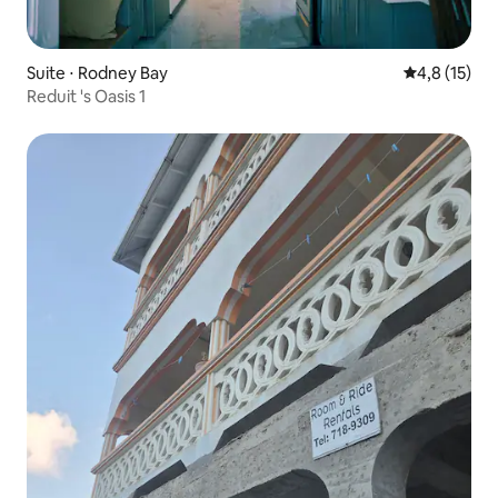
Suite ⋅ Rodney Bay
Évaluation m
4,8 (15)
Reduit 's Oasis 1