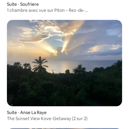
Suite ⋅ Soufriere
1 chambre avec vue sur Piton – Rez-de-
chaussée | Château Michelle
Suite ⋅ Anse La Raye
The Sunset View Kove-Getaway (2 sur 2)