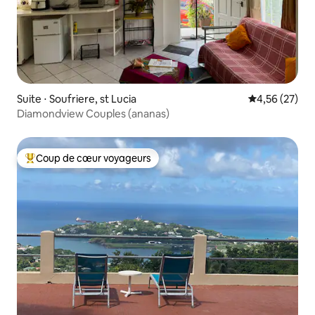
Suite ⋅ Soufriere, st Lucia
Évaluation mo
4,56 (27)
Diamondview Couples (ananas)
Coup de cœur voyageurs
Coups de cœur voyageurs les plus appréciés