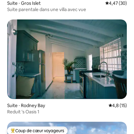
Suite ⋅ Gros Islet
Évaluation mo
4,47 (30)
Suite parentale dans une villa avec vue
Suite ⋅ Rodney Bay
Évaluation m
4,8 (15)
Reduit 's Oasis 1
Coup de cœur voyageurs
Coups de cœur voyageurs les plus appréciés