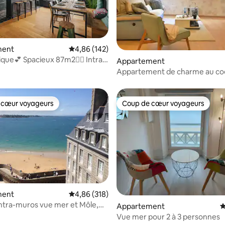
r la base de 144 commentaires : 4,9 sur 5
ment
Évaluation moyenne sur la base de 142 commen
4,86 (142)
que💕 Spacieux 87m2🧘‍♀️ Intra-
Appartement
Appartement de charme au co
centre de Dinan
 cœur voyageurs
Coup de cœur voyageurs
 cœur voyageurs
Coup de cœur voyageurs
la base de 388 commentaires : 4,95 sur 5
ment
Évaluation moyenne sur la base de 318 commen
4,86 (318)
ntra-muros vue mer et Môle,
Appartement
É
Vue mer pour 2 à 3 personnes