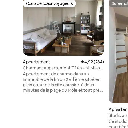
Coup de cœur voyageurs
Superhô
Coup de cœur voyageurs
Superhô
Appartement
Évaluation moyenne sur 
4,92 (284)
Charmant appartement T2 à saint Malo
intra-muros
Appartement de charme dans un
immeuble de la fin du XVlll ème situé en
plein cœur de la cité corsaire, à deux
minutes de la plage du Môle et tout près
de l’embarcadère des vedettes pour
Dinard, Dinan, Cézembre... Tous les
commerces sont à proximité à
Apparte
commencer par une sympathique
Studio au
boulangerie au Rez de chaussée de
Ce studio 
l’immeuble ... L’ambiance de
pour bénéf