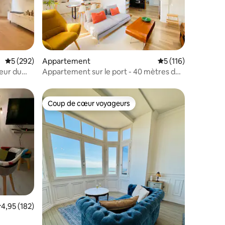
taires : 4,86 sur 5
Évaluation moyenne sur la base de 292 commentaires : 5 sur 5
5 (292)
Appartement
Évaluation moyenne 
5 (116)
eur du
Appartement sur le port - 40 mètres de
la plage
Coup de cœur voyageurs
Coup de cœur voyageurs
taires : 4,86 sur 5
valuation moyenne sur la base de 182 commentaires : 4,95 sur 5
4,95 (182)