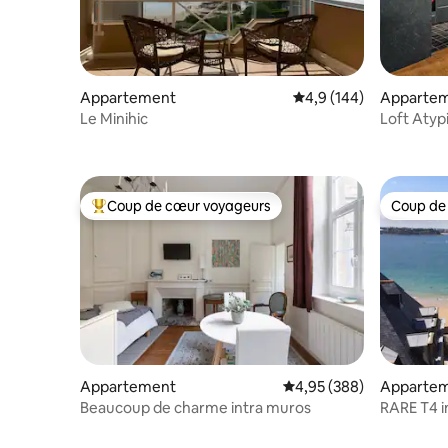
Appartement
Évaluation moyenne su
4,9 (144)
Apparte
Le Minihic
Loft Atypi
Muros🏖
Coup de cœur voyageurs
Coup de
Coups de cœur voyageurs les plus appréciés
Coup de
Appartement
Évaluation moyenne sur 
4,95 (388)
Apparte
Beaucoup de charme intra muros
RARE T4 i
garage