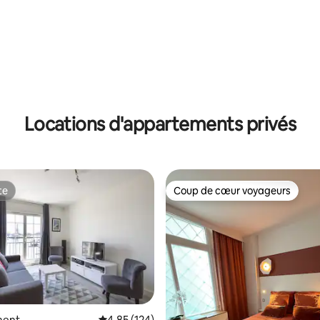
Locations d'appartements privés
te
Coup de cœur voyageurs
te
Coup de cœur voyageurs
ment
Évaluation moyenne sur la base de 124 comme
4,85 (124)