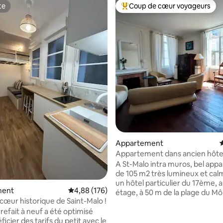
te
Coup de cœur voyageurs
te
Coups de cœur voyageurs les p
la base de 284 commentaires : 4,92 sur 5
Appartement
É
Appartement dans ancien hôte
particulier XVIIe
A St-Malo intra muros, bel ap
de 105 m2 très lumineux et cal
un hôtel particulier du 17ème,
ment
Évaluation moyenne sur la base de 176 commen
4,88 (176)
étage, à 50 m de la plage du Mô
 cœur historique de Saint-Malo !
Fenêtres plein sud donnant sur 
refait à neuf a été optimisé
Appartement avec salon de 35
icier des tarifs du petit avec le
(cheminée, parquet d'époque),