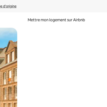
ue d'origine
Mettre mon logement sur Airbnb
sant glisser.