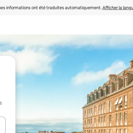
nes informations ont été traduites automatiquement. 
Afficher la lang
s
hes vers le haut et vers le bas pour les parcourir ou en appuyant et en fai