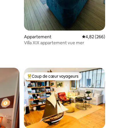
Appartement
Évaluation moyenne sur
4,82 (266)
Villa XIX appartement vue mer
Coup de cœur voyageurs
Coups de cœur voyageurs les plus appréciés
ntaires : 4,85 sur 5