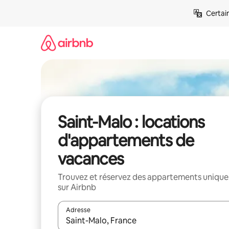
Aller
Certai
directement
au
contenu
Saint-Malo : locations
d'appartements de
vacances
Trouvez et réservez des appartements unique
sur Airbnb
Adresse
Lorsque les résultats s'affichent, utilisez les flèc