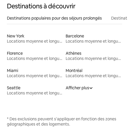
Destinations à découvrir
Destinations populaires pour des séjours prolongés
Destinati
New York
Barcelone
Locations moyenne et longue durée
Locations moyenne et longue durée
Florence
Athènes
Locations moyenne et longue durée
Locations moyenne et longue durée
Miami
Montréal
Locations moyenne et longue durée
Locations moyenne et longue durée
Seattle
Afficher plus
Locations moyenne et longue durée
* Des exclusions peuvent s'appliquer en fonction des zones
géographiques et des logements.