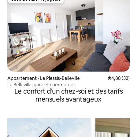
Coup de cœur voyageurs
Appartement ⋅ Le Plessis-Belleville
Évaluation mo
4,88 (32)
Le Belleville, gare et commerces
Le confort d'un chez-soi et des tarifs
mensuels avantageux