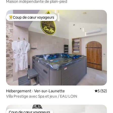
Maison indépendante de plain-pied
Coup de cœur voyageurs
Coups de cœur voyageurs les plus appréciés
Hébergement ⋅ Ver-sur-Launette
Évaluation
5 (52)
Villa Prestige avec Spa et jeux / EAU LOIN
Coup de cœur voyageurs