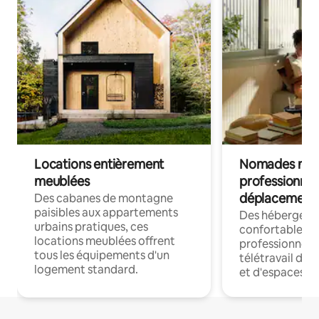
Locations entièrement
Nomades num
meublées
professionnel
déplacement
Des cabanes de montagne
paisibles aux appartements
Des hébergem
urbains pratiques, ces
confortables p
locations meublées offrent
professionnels
tous les équipements d'un
télétravail dis
logement standard.
et d'espaces de