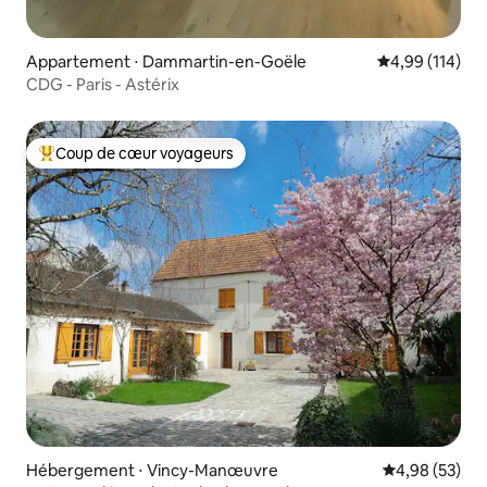
Appartement ⋅ Dammartin-en-Goële
Évaluation moy
4,99 (114)
CDG - Paris - Astérix
Coup de cœur voyageurs
Coups de cœur voyageurs les plus appréciés
Hébergement ⋅ Vincy-Manœuvre
Évaluation mo
4,98 (53)