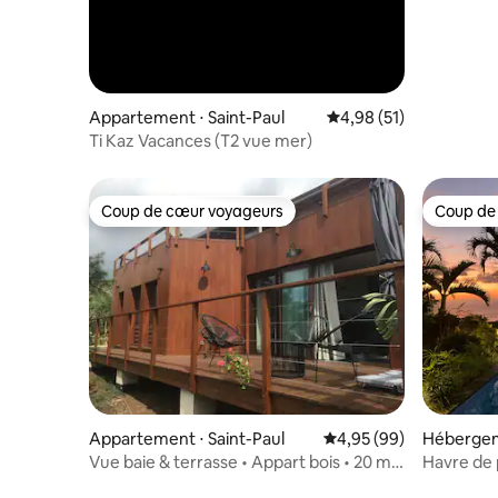
Appartement ⋅ Saint-Paul
Évaluation moyenne su
4,98 (51)
Ti Kaz Vacances (T2 vue mer)
Coup de cœur voyageurs
Coup de
Coup de cœur voyageurs
Coup de
Appartement ⋅ Saint-Paul
Évaluation moyenne sur
4,95 (99)
Hébergeme
Vue baie & terrasse • Appart bois • 20 min
Havre de 
Boucan