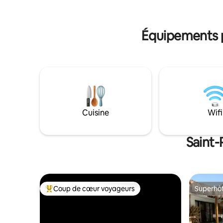
les coupl
plages et spots de l’Ouest (Boucan
Venez pas
Canot, Roches Noires, Les Brisants),
restaurants,
Équipements p
Cuisine
Wifi
Saint-
Coup de cœur voyageurs
Superhô
Coups de cœur voyageurs les plus appréciés
Superhô