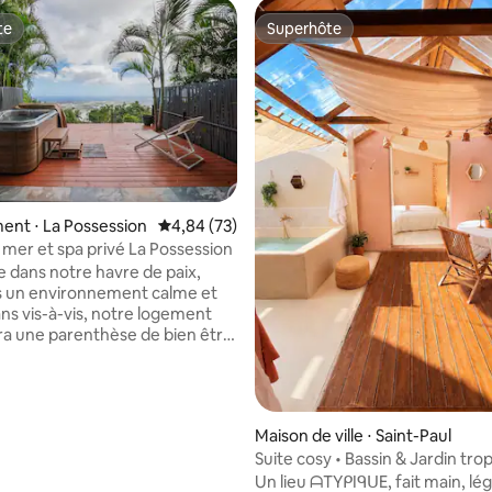
te
Superhôte
te
Superhôte
nt ⋅ La Possession
Évaluation moyenne sur la base de 73 commen
4,84 (73)
 sur la base de 17 commentaires : 5 sur 5
a mer et spa privé La Possession
 dans notre havre de paix,
s un environnement calme et
ans vis-à-vis, notre logement
ira une parenthèse de bien être
ning, composé d'une chambre
e équipée de son lit King size,
avec canapé lit (1 place) Une
Maison de ville ⋅ Saint-Paul
 terrasse, sur laquelle est
Suite cosy • Bassin & Jardin trop
acuzzi privatif, dans lequel
rez admirer l'océan, idéal pour
Un lieu ᗩTYᑭIᑫᑌE, fait main, l