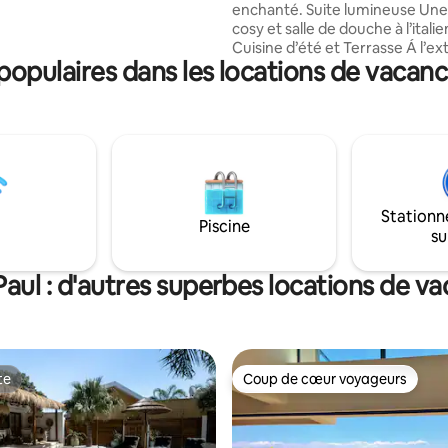
es en quête de romantisme
enchanté. Suite lumineuse Une chambre
ser un séjour inoubliable
cosy et salle de douche à l’itali
Cuisine d’été et Terrasse Á l’extérieur,
opulaires dans les locations de vacance
dans le jardin créole Bassin minéral
artisanal • Entre bain et mini-pi
Différent d’un spa chauffé tradi
Chauffée à l’énergie solaire Niché dans
les petites hauteurs de Saint-Gil
quelques minutes des plages e
centre• Plus local que la carte 
classique Le refuge se découvr
Stationn
la porte passée.
Piscine
su
Paul : d'autres superbes locations de v
te
Coup de cœur voyageurs
te
Coup de cœur voyageurs