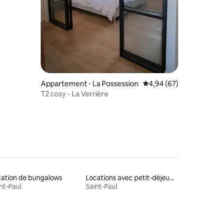
Appartement ⋅ La Possession
Évaluation moyenne su
4,94 (67)
T2 cosy - La Verrière
cation de bungalows
Locations avec petit-déjeuner
nt-Paul
Saint-Paul