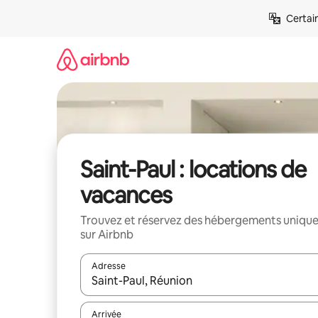
Aller
Certai
directement
au
contenu
Saint-Paul : locations de
vacances
Trouvez et réservez des hébergements uniqu
sur Airbnb
Adresse
Lorsque les résultats s'affichent, utilisez les flèc
Arrivée