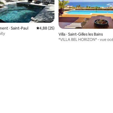
nt ⋅ Saint-Paul
Évaluation moyenne sur la base de 25 commen
4,88 (25)
nity
Villa ⋅ Saint-Gilles les Bains
*VILLA BEL HORIZON* - vue oc
piscine jacuzzi