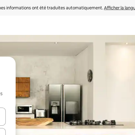
nes informations ont été traduites automatiquement. 
Afficher la lang
es
hes vers le haut et vers le bas pour les parcourir ou en appuyant et en fai