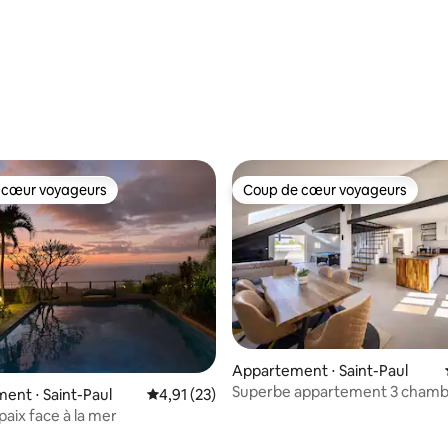
r la base de 51 commentaires : 4,98 sur 5
 cœur voyageurs
Coup de cœur voyageurs
 cœur voyageurs
Coup de cœur voyageurs
Appartement ⋅ Saint-Paul
Superbe appartement 3 chamb
 la base de 99 commentaires : 4,95 sur 5
nt ⋅ Saint-Paul
Évaluation moyenne sur la base de 23 comme
4,91 (23)
paix face à la mer