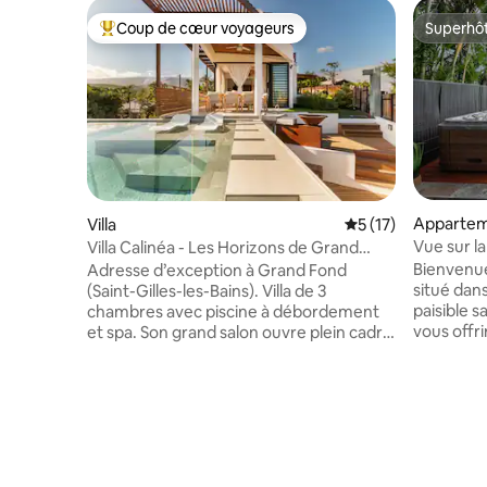
Coup de cœur voyageurs
Superhô
Coups de cœur voyageurs les plus appréciés
Superhô
Apparteme
Villa
Évaluation moyenne
5 (17)
Vue sur l
Villa Calinéa - Les Horizons de Grand
Fond
Bienvenue
Adresse d’exception à Grand Fond
situé dan
(Saint-Gilles-les-Bains). Villa de 3
paisible s
chambres avec piscine à débordement
vous offr
et spa. Son grand salon ouvre plein cadre
🌸 Profitez d'un appartement moderne
sur l’océan et les montagnes ; on vit
et cocoo
autant dedans que dehors : cuisine
confortabl
extérieure équipée, salon d’été, terrasse
d'un salon 
couverte, brasero, douche extérieure en
magnifique
pierre naturelle, jardin tropical et pelouse
posée un j
douce type “golf” avec éclairage
vous pour
nocturne. À quelques minutes des