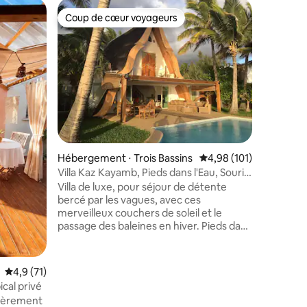
Hébergem
Coup de cœur voyageurs
Coup de
Coup de cœur voyageurs
Coup de
Villa Heli
L'expérien
couper le 
cocoterai
Villa de
salles de
vol. idéa
un quarti
venez pro
taires : 4,84 sur 5
sirotant 
Hébergement ⋅ Trois Bassins
Évaluation moyenne sur
4,98 (101)
sommes en
fêtes ou
Villa Kaz Kayamb, Pieds dans l'Eau, Souris
STRICTEM
Blanche
Villa de luxe, pour séjour de détente
systéma
bercé par les vagues, avec ces
merveilleux couchers de soleil et le
passage des baleines en hiver. Pieds dans
l'eau avec accès direct à la plage, une
grande terrasse prolongée par une
piscine non chauffée à débordement et
Évaluation moyenne sur la base de 71 commentaires : 4,9 sur 5
4,9 (71)
son jardin tropical arboré. Calme et
ical privé
tranquillité assurés. Villa spacieuse tout
égèrement
confort pour un séjour réussi à la