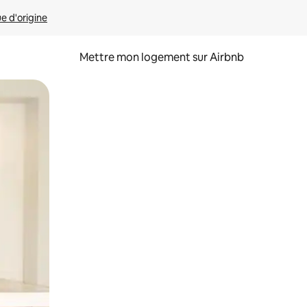
ue d'origine
Mettre mon logement sur Airbnb
sant glisser.