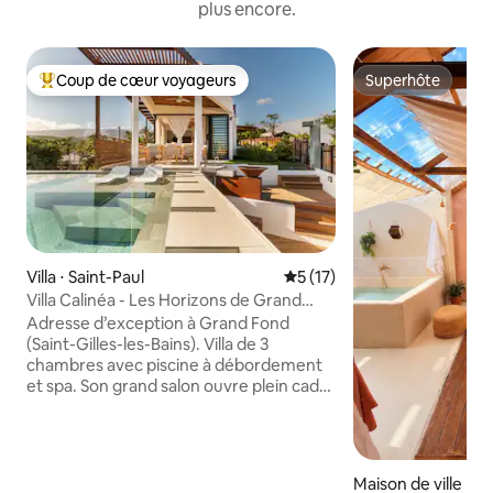
plus encore.
Coup de cœur voyageurs
Superhôte
Coups de cœur voyageurs les plus appréciés
Superhôte
Villa ⋅ Saint-Paul
Évaluation moyenne sur la b
5 (17)
Villa Calinéa - Les Horizons de Grand
Fond
Adresse d’exception à Grand Fond
(Saint-Gilles-les-Bains). Villa de 3
chambres avec piscine à débordement
et spa. Son grand salon ouvre plein cadre
sur l’océan et les montagnes ; on vit
autant dedans que dehors : cuisine
extérieure équipée, salon d’été, terrasse
couverte, brasero, douche extérieure
Maison de ville ⋅ S
en pierre naturelle, jardin tropical et