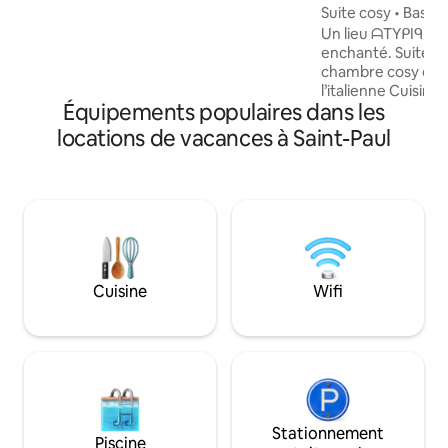
Suite cosy • Bassin
pelouse douce type “golf” avec
Un lieu ᗩTYᑭIᑫᑌE,
éclairage nocturne. À quelques minutes
enchanté. Suite lumineuse Une
des plages et spots de l’Ouest (Boucan
chambre cosy et s
Canot, Roches Noires, Les Brisants),
l’italienne Cuisine d’été et Terrasse Á
restaurants,
Équipements populaires dans les
l’extérieur, dans le jar
minéral artisanal •
locations de vacances à Saint-Paul
piscine• Différent
traditionnel• Chauf
Niché dans les pet
Gilles • À quelque
du centre• Plus loc
classique Le refug
la porte passée.
Cuisine
Wifi
Stationnement
Piscine