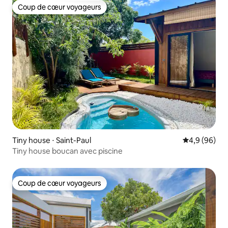
Coup de cœur voyageurs
Coup de cœur voyageurs
Tiny house ⋅ Saint-Paul
Évaluation m
4,9 (96)
Tiny house boucan avec piscine
Coup de cœur voyageurs
Coup de cœur voyageurs