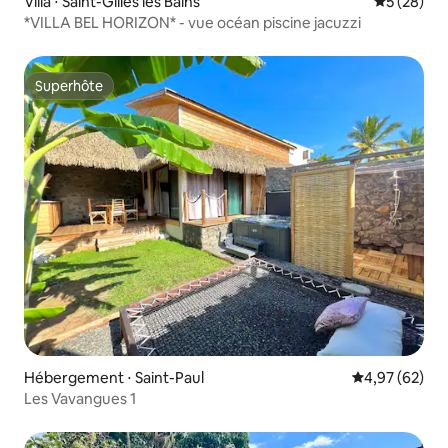
Villa ⋅ Saint-Gilles les Bains
Évaluation
5 (28)
*VILLA BEL HORIZON* - vue océan piscine jacuzzi
Superhôte
Superhôte
Hébergement ⋅ Saint-Paul
Évaluation mo
4,97 (62)
Les Vavangues 1