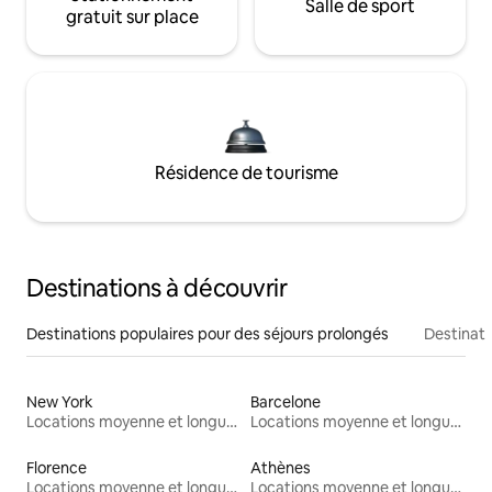
Salle de sport
gratuit sur place
Résidence de tourisme
Destinations à découvrir
Destinations populaires pour des séjours prolongés
Destinati
New York
Barcelone
Locations moyenne et longue durée
Locations moyenne et longue durée
Florence
Athènes
Locations moyenne et longue durée
Locations moyenne et longue durée