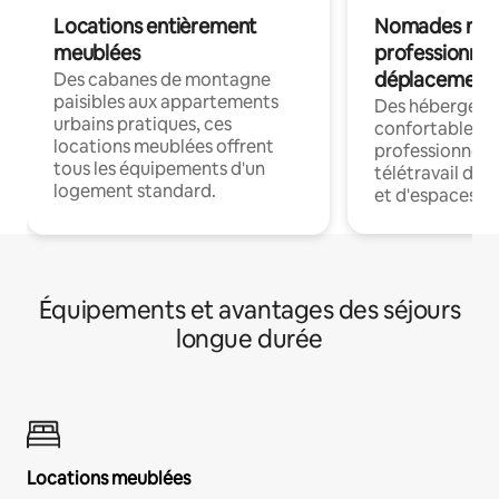
Locations entièrement
Nomades num
meublées
professionnel
déplacement
Des cabanes de montagne
paisibles aux appartements
Des hébergem
urbains pratiques, ces
confortables p
locations meublées offrent
professionnels
tous les équipements d'un
télétravail dis
logement standard.
et d'espaces de
Équipements et avantages des séjours
longue durée
Locations meublées