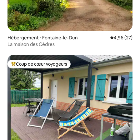
Hébergement ⋅ Fontaine-le-Dun
Évaluation mo
4,96 (27)
La maison des Cèdres
Coup de cœur voyageurs
Coups de cœur voyageurs les plus appréciés