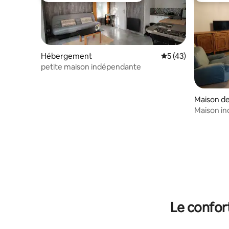
Hébergement
Évaluation moyenne
5 (43)
petite maison indépendante
Maison de 
Maison in
Le confor