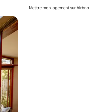
Mettre mon logement sur Airbnb
sant glisser.