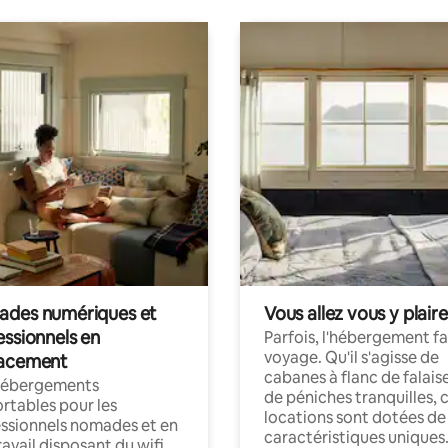
des numériques et
Vous allez vous y plaire
essionnels en
Parfois, l'hébergement fai
voyage. Qu'il s'agisse de
acement
cabanes à flanc de falais
hébergements
de péniches tranquilles, 
rtables pour les
locations sont dotées de
ssionnels nomades et en
caractéristiques uniques
ravail disposant du wifi