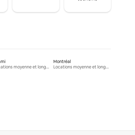
ami
Montréal
Locations moyenne et longue durée
Locations moyenne et longue durée