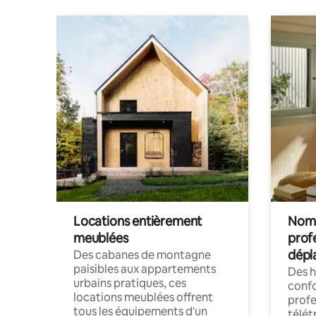
Locations entièrement
Noma
meublées
prof
dépl
Des cabanes de montagne
paisibles aux appartements
Des 
urbains pratiques, ces
confo
locations meublées offrent
profe
tous les équipements d'un
télét