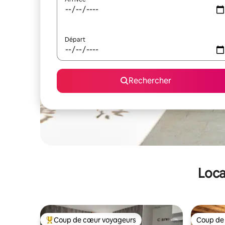
Départ
Rechercher
Loca
Coup de cœur voyageurs
Coup de
Coups de cœur voyageurs les plus appréciés
Coup de