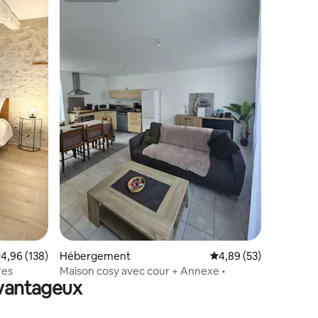
taires : 4,94 sur 5
valuation moyenne sur la base de 138 commentaires : 4,96 sur 5
4,96 (138)
Hébergement
Évaluation moyenne su
4,89 (53)
res
Maison cosy avec cour + Annexe •
avantageux