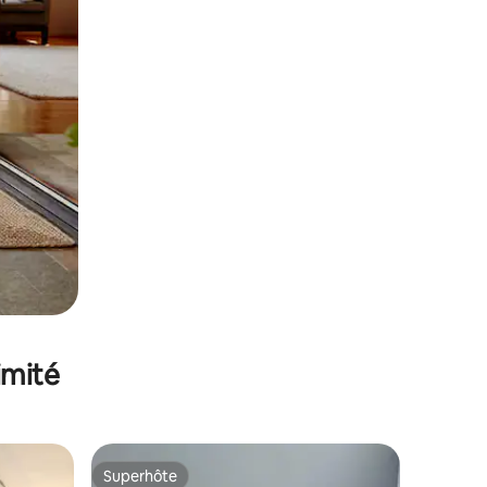
imité
Superhôte
lus appréciés
Superhôte