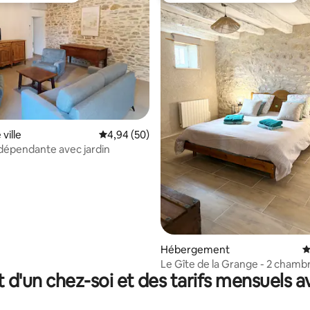
 sur la base de 43 commentaires : 5 sur 5
ville
Évaluation moyenne sur la base de 50 commen
4,94 (50)
dépendante avec jardin
Hébergement
É
Le Gîte de la Grange - 2 chamb
t d'un chez-soi et des tarifs mensuels 