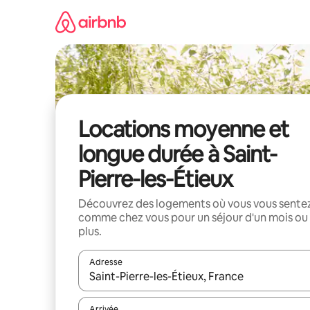
Aller
directement
au
contenu
Locations moyenne et
longue durée à Saint-
Pierre-les-Étieux
Découvrez des logements où vous vous sente
comme chez vous pour un séjour d'un mois ou
plus.
Adresse
Lorsque les résultats s'affichent, utilisez les flèc
Arrivée