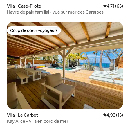
Villa ⋅ Case-Pilote
Évaluation mo
4,71 (65)
Havre de paix familial - vue sur mer des Caraïbes
Coup de cœur voyageurs
Coup de cœur voyageurs
Villa ⋅ Le Carbet
Évaluation mo
4,93 (15)
Kay Alice - Villa en bord de mer