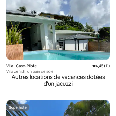
Villa ⋅ Case-Pilote
Évaluation mo
4,45 (11)
Villa zénith, un bain de soleil
Autres locations de vacances dotées
d'un jacuzzi
Superhôte
Superhôte