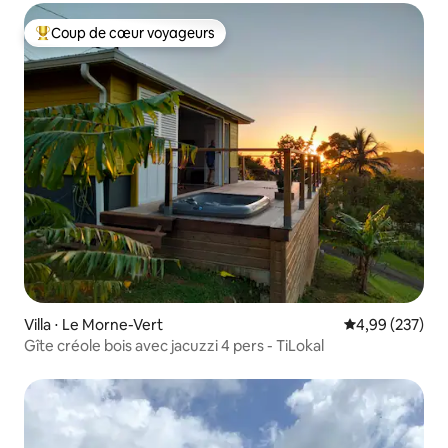
Coup de cœur voyageurs
Coups de cœur voyageurs les plus appréciés
Villa ⋅ Le Morne-Vert
Évaluation moy
4,99 (237)
Gîte créole bois avec jacuzzi 4 pers - TiLokal