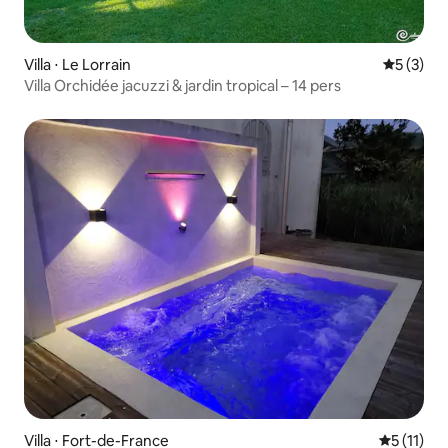
Villa ⋅ Le Lorrain
Évaluatio
5 (3)
Villa Orchidée jacuzzi & jardin tropical – 14 pers
Villa ⋅ Fort-de-France
Évaluatio
5 (11)