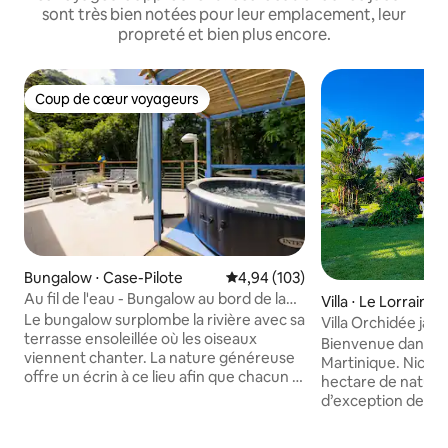
sont très bien notées pour leur emplacement, leur
propreté et bien plus encore.
Coup de cœur voyageurs
Coup de cœur voyageurs
Bungalow ⋅ Case-Pilote
Évaluation moyenne sur la base 
4,94 (103)
Au fil de l'eau - Bungalow au bord de la
Villa ⋅ Le Lorrain
rivière
Le bungalow surplombe la rivière avec sa
Villa Orchidée jacuz
terrasse ensoleillée où les oiseaux
14 pers
Bienvenue dans vo
viennent chanter. La nature généreuse
Martinique. Nichée au cœur d’un
offre un écrin à ce lieu afin que chacun y
hectare de nature l
trouve paix, repos et sérénité car le
d’exception de 25
temps s'arrête. Nous n'avons pas voulu
plus qu’un simple 
garder ce bijou pour nous seuls, aussi
expérience. Pensée