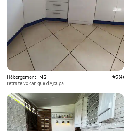
Hébergement ⋅ MQ
Évaluatio
5 (4)
retraite volcanique d'Ajoupa