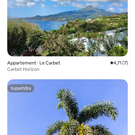
Appartement ⋅ Le Carbet
Évaluation 
4,71 (7)
Carbet Horizon
Superhôte
Superhôte