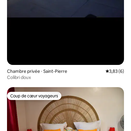
Chambre privée ⋅ Saint-Pierre
Évaluation m
3,83 (6)
Colibri doux
Coup de cœur voyageurs
Coup de cœur voyageurs