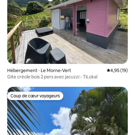
Hébergement ⋅ Le Morne-Vert
Évaluation mo
4,95 (19)
Gite créole bois 2 pers avec jacuzzi - TiLokal
Coup de cœur voyageurs
Coup de cœur voyageurs