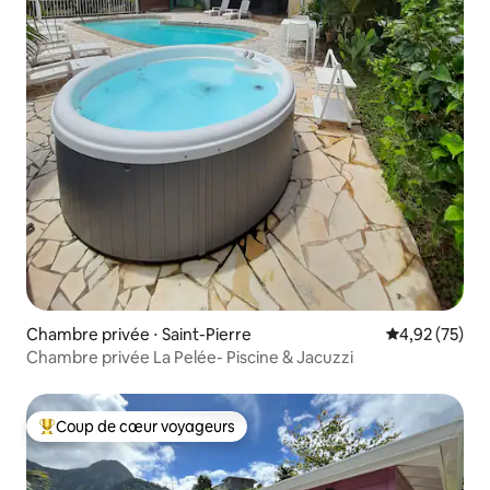
Chambre privée ⋅ Saint-Pierre
Évaluation mo
4,92 (75)
Chambre privée La Pelée- Piscine & Jacuzzi
Coup de cœur voyageurs
Coups de cœur voyageurs les plus appréciés