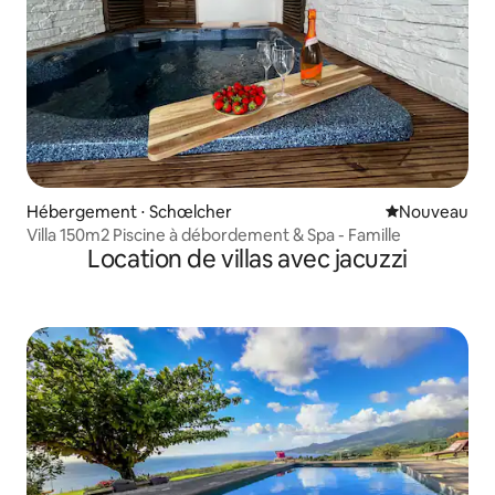
Hébergement ⋅ Schœlcher
Nouvel hébe
Nouveau
Villa 150m2 Piscine à débordement & Spa - Famille
Location de villas avec jacuzzi