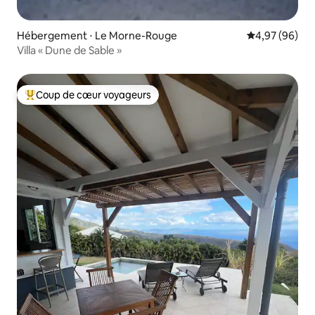
Hébergement ⋅ Le Morne-Rouge
Évaluation mo
4,97 (96)
Villa « Dune de Sable »
Coup de cœur voyageurs
Coups de cœur voyageurs les plus appréciés