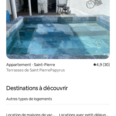
Appartement ⋅ Saint-Pierre
Évaluation m
4,9 (30)
Terrasses de Saint PierrePapyrus
Destinations à découvrir
Autres types de logements
Location de maisons de vacances
Locations avec petit-déjeuner