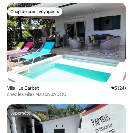
Coup de cœur voyageurs
Coup de cœur voyageurs
Villa ⋅ Le Carbet
Évaluation
5 (24)
chez les Filles Maison JADOU
Superhôte
Superhôte