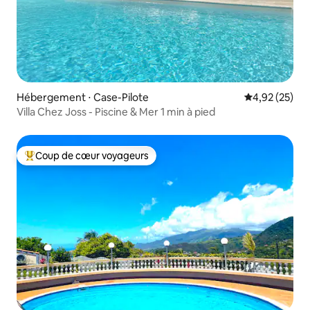
Hébergement ⋅ Case-Pilote
Évaluation mo
4,92 (25)
Villa Chez Joss - Piscine & Mer 1 min à pied
Coup de cœur voyageurs
Coups de cœur voyageurs les plus appréciés