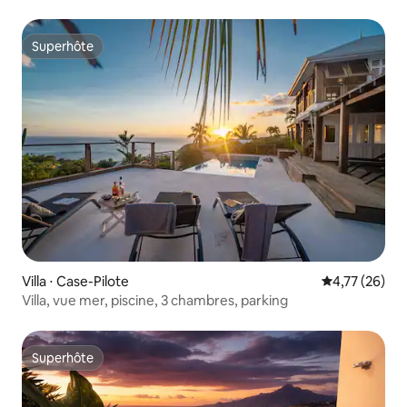
Superhôte
Superhôte
Villa ⋅ Case-Pilote
Évaluation mo
4,77 (26)
Villa, vue mer, piscine, 3 chambres, parking
Superhôte
Superhôte