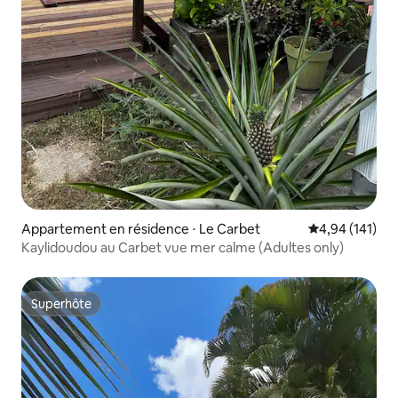
Appartement en résidence ⋅ Le Carbet
Évaluation moy
4,94 (141)
Kaylidoudou au Carbet vue mer calme (Adultes only)
Superhôte
Superhôte