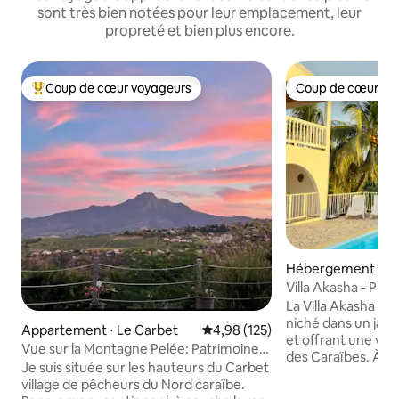
sont très bien notées pour leur emplacement, leur
propreté et bien plus encore.
Coup de cœur voyageurs
Coup de cœur vo
Coups de cœur voyageurs les plus appréciés
Coup de cœur vo
Hébergement ⋅ Le
Villa Akasha - Pis
Caraïbes
La Villa Akasha es
niché dans un jardi
Appartement ⋅ Le Carbet
Évaluation moyenne sur la base 
4,98 (125)
et offrant une vue
Vue sur la Montagne Pelée: Patrimoine
des Caraïbes. À m
Unesco
Je suis située sur les hauteurs du Carbet
bourg, de toutes 
village de pêcheurs du Nord caraïbe.
(épiceries, restau