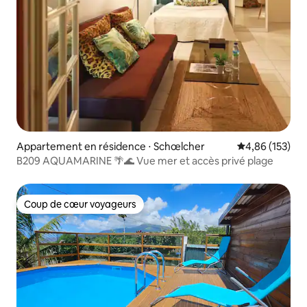
Appartement en résidence ⋅ Schœlcher
Évaluation moy
4,86 (153)
B209 AQUAMARINE 🌴🌊 Vue mer et accès privé plage
Coup de cœur voyageurs
Coup de cœur voyageurs