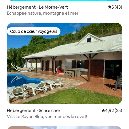
Hébergement ⋅ Le Morne-Vert
Évaluation
5 (43)
Échappée nature, montagne et mer
Coup de cœur voyageurs
Coup de cœur voyageurs
Hébergement ⋅ Schœlcher
Évaluation mo
4,92 (25)
Villa Le Rayon Bleu, vue mer dès le réveil!