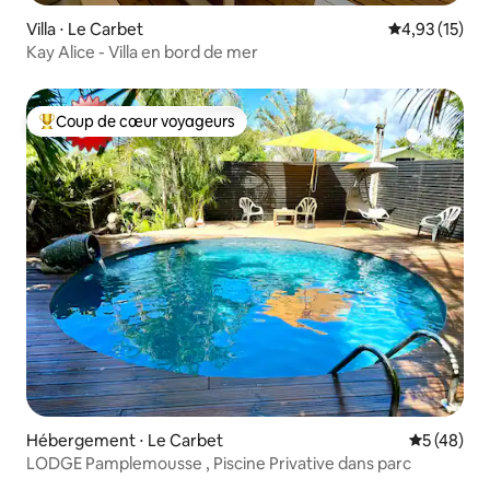
Villa ⋅ Le Carbet
Évaluation mo
4,93 (15)
Kay Alice - Villa en bord de mer
Coup de cœur voyageurs
Coups de cœur voyageurs les plus appréciés
Hébergement ⋅ Le Carbet
Évaluation
5 (48)
LODGE Pamplemousse , Piscine Privative dans parc