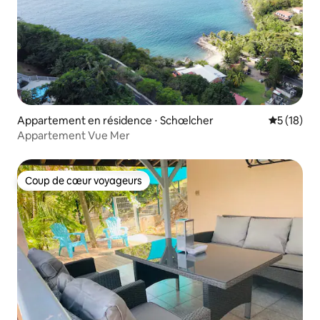
Appartement en résidence ⋅ Schœlcher
Évaluation
5 (18)
Appartement Vue Mer
Coup de cœur voyageurs
Coup de cœur voyageurs