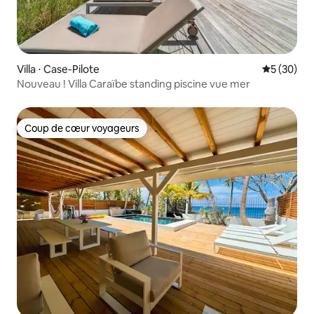
Villa ⋅ Case-Pilote
Évaluation
5 (30)
Nouveau ! Villa Caraïbe standing piscine vue mer
Coup de cœur voyageurs
Coup de cœur voyageurs