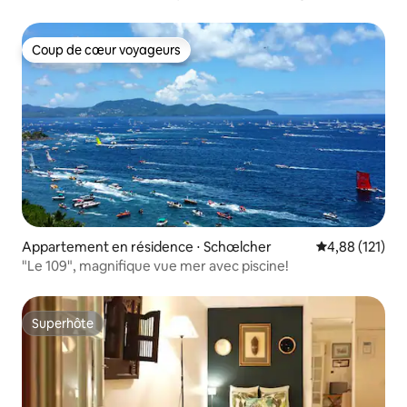
Coup de cœur voyageurs
Coup de cœur voyageurs
Appartement en résidence ⋅ Schœlcher
Évaluation moy
4,88 (121)
"Le 109", magnifique vue mer avec piscine!
Superhôte
Superhôte