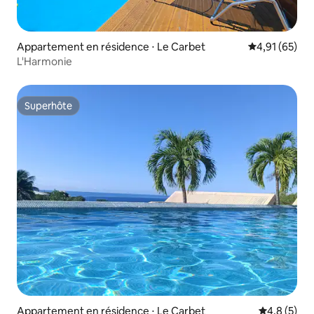
Appartement en résidence ⋅ Le Carbet
Évaluation mo
4,91 (65)
L'Harmonie
Superhôte
Superhôte
Appartement en résidence ⋅ Le Carbet
Évaluation 
4,8 (5)