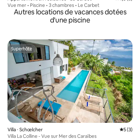
Vue mer • Piscine • 3 chambres • Le Carbet
Autres locations de vacances dotées
d'une piscine
Superhôte
Superhôte
Villa ⋅ Schœlcher
Évaluatio
5 (3)
Villa La Colline - Vue sur Mer des Caraïbes