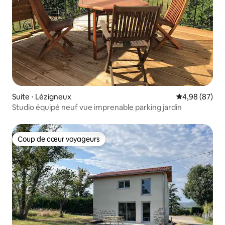
Suite ⋅ Lézigneux
Évaluation mo
4,98 (87)
Studio équipé neuf vue imprenable parking jardin
Coup de cœur voyageurs
Coup de cœur voyageurs