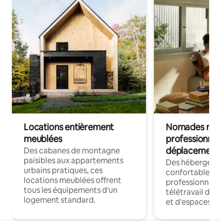
Locations entièrement
Nomades num
meublées
professionnel
déplacement
Des cabanes de montagne
paisibles aux appartements
Des hébergem
urbains pratiques, ces
confortables p
locations meublées offrent
professionnels
tous les équipements d'un
télétravail dis
logement standard.
et d'espaces de