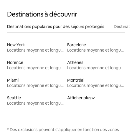
Destinations à découvrir
Destinations populaires pour des séjours prolongés
Destinati
New York
Barcelone
Locations moyenne et longue durée
Locations moyenne et longue durée
Florence
Athènes
Locations moyenne et longue durée
Locations moyenne et longue durée
Miami
Montréal
Locations moyenne et longue durée
Locations moyenne et longue durée
Seattle
Afficher plus
Locations moyenne et longue durée
* Des exclusions peuvent s'appliquer en fonction des zones