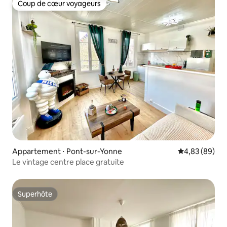
Coup de cœur voyageurs
Coup de cœur voyageurs
Appartement ⋅ Pont-sur-Yonne
Évaluation mo
4,83 (89)
Le vintage centre place gratuite
Superhôte
Superhôte