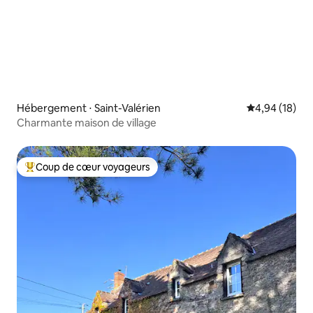
Hébergement ⋅ Saint-Valérien
Évaluation mo
4,94 (18)
Charmante maison de village
Coup de cœur voyageurs
Coups de cœur voyageurs les plus appréciés