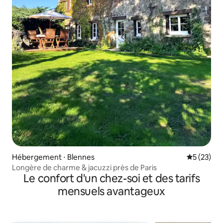
Hébergement ⋅ Blennes
Évaluation
5 (23)
Longère de charme & jacuzzi près de Paris
Le confort d'un chez-soi et des tarifs
mensuels avantageux