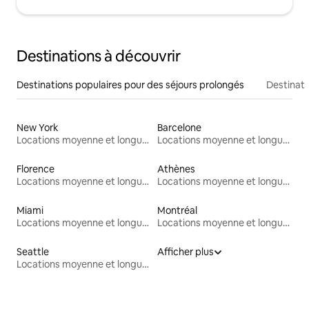
Destinations à découvrir
Destinations populaires pour des séjours prolongés
Destinati
New York
Barcelone
Locations moyenne et longue durée
Locations moyenne et longue durée
Florence
Athènes
Locations moyenne et longue durée
Locations moyenne et longue durée
Miami
Montréal
Locations moyenne et longue durée
Locations moyenne et longue durée
Seattle
Afficher plus
Locations moyenne et longue durée