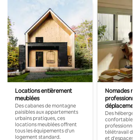
Locations entièrement
Nomades num
meublées
professionnel
déplacement
Des cabanes de montagne
paisibles aux appartements
Des hébergem
urbains pratiques, ces
confortables p
locations meublées offrent
professionnels
tous les équipements d'un
télétravail dis
logement standard.
et d'espaces de