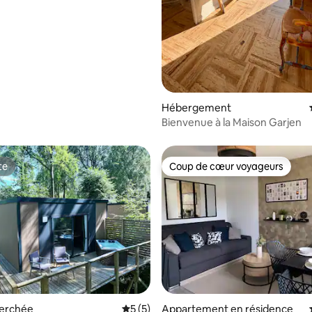
Hébergement
Bienvenue à la Maison Garjen
te
Coup de cœur voyageurs
te
Coup de cœur voyageurs
erchée
Évaluation moyenne sur la base de 5 co
5 (5)
Appartement en résidence