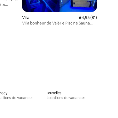
e &
Villa
Évaluation moyenne su
4,95 (81)
Villa bonheur de Valérie Piscine Sauna
Jacuzzi
necy
Bruxelles
ations de vacances
Locations de vacances