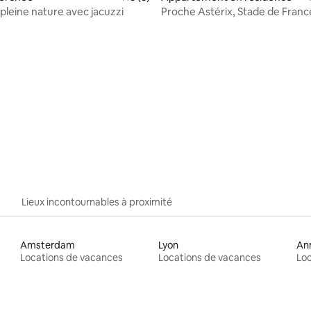
pleine nature avec jacuzzi
Proche Astérix, Stade de Franc
Chantilly
 la base de 89 commentaires : 4,93 sur 5
Lieux incontournables à proximité
Amsterdam
Lyon
An
Locations de vacances
Locations de vacances
Loc