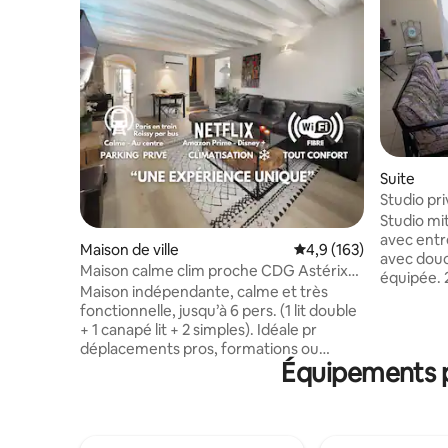
Suite
Studio pri
vis à vis.
Studio mi
avec entrée privée. U
Maison de ville
Évaluation moyenne su
4,9 (163)
avec douc
Maison calme clim proche CDG Astérix
équipée. 2
Chantilly
Maison indépendante, calme et très
simple et 
fonctionnelle, jusqu’à 6 pers. (1 lit double
partagé a
+ 1 canapé lit + 2 simples). Idéale pr
enfants. A proximité du parc Astérix , (15
déplacements pros, formations ou
minutes en
Équipements po
escale : Roissy CDG à 22 min ou par bus
Charles de
direct. Le Bourget à 25 min. Wifi haut
de la gare
débit, arrivée autonome tardive possible,
20min de 
parking facile. Cour intérieure privative.
Commerces
Bébé bienvenu : lit parapluie, baignoire,