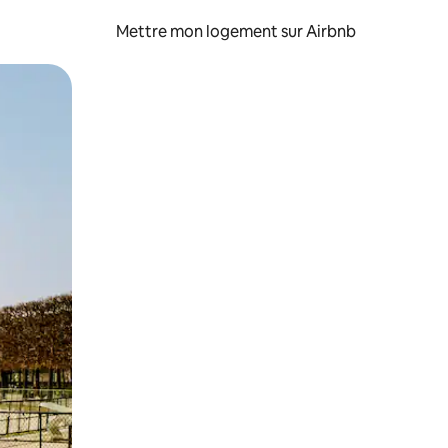
Mettre mon logement sur Airbnb
sant glisser.