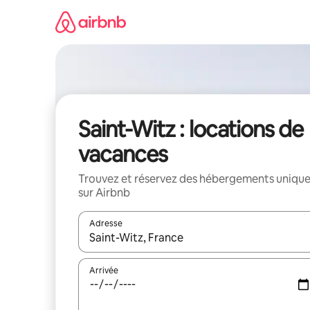
Aller
directement
au
contenu
Saint-Witz : locations de
vacances
Trouvez et réservez des hébergements uniqu
sur Airbnb
Adresse
Lorsque les résultats s'affichent, utilisez les flèc
Arrivée