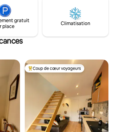
ement gratuit
Climatisation
r place
acances
Coup de cœur voyageurs
lus appréciés
Coups de cœur voyageurs les plus appréciés
mmentaires : 5 sur 5