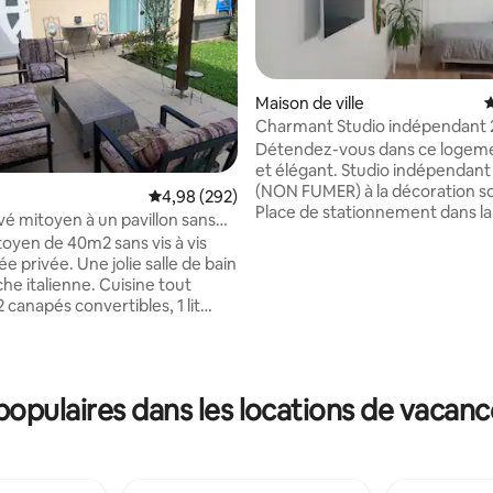
Maison de ville
É
Charmant Studio indépendant 25 m²
(CDG, Astérix)
Détendez-vous dans ce logem
et élégant. Studio indépendant
(NON FUMER) à la décoration s
Évaluation moyenne sur la base de 292 commen
4,98 (292)
Place de stationnement dans la 
vé mitoyen à un pavillon sans
Celui-ci comprend un espace nui
toyen de 40m2 sans vis à vis
double, salon, kitchenette équipée , 1
ne jolie salle de bain
SDD. Proche de toutes commod
r la base de 163 commentaires : 4,9 sur 5
he italienne. Cuisine tout
Gare RER D à 5min à pieds. Bus
 canapés convertibles, 1 lit
se rendre à Roissy CDG. Logement situé
un lit parapluie. Espace jardin
en voiture à: -12 min de Roissy 
vec trampoline pour les
min de l'aéroport le Bourget -1
des expositions Villepinte - 15 
 voiture), l’aéroport Roissy
Astérix - Accès A1, A104
pulaires dans les locations de vacanc
 Gaulle (15 min en voiture) et
 Orry la ville Coye (RER D - TER
Gare du Nord Paris).
 et restaurants à proximité