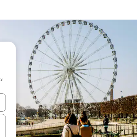
es
hes vers le haut et vers le bas pour les parcourir ou en appuyant et en fai