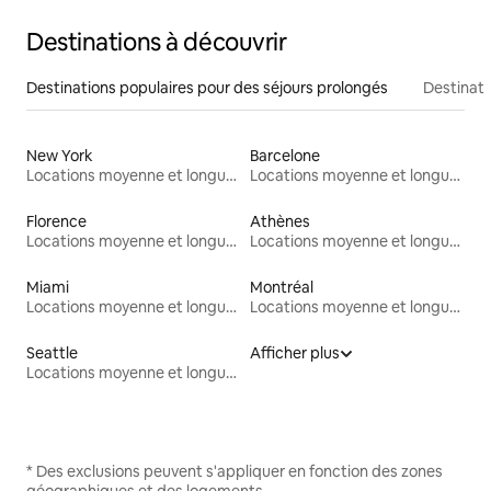
Destinations à découvrir
Destinations populaires pour des séjours prolongés
Destinati
New York
Barcelone
Locations moyenne et longue durée
Locations moyenne et longue durée
Florence
Athènes
Locations moyenne et longue durée
Locations moyenne et longue durée
Miami
Montréal
Locations moyenne et longue durée
Locations moyenne et longue durée
Seattle
Afficher plus
Locations moyenne et longue durée
* Des exclusions peuvent s'appliquer en fonction des zones