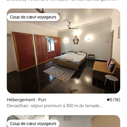
Coup de cœur voyageurs
Coup de cœur voyageurs
Hébergement ⋅ Puri
Évaluation
5 (16)
Devasthan : séjour premium à 300 m du temple
Jagannath
Coup de cœur voyageurs
Coup de cœur voyageurs