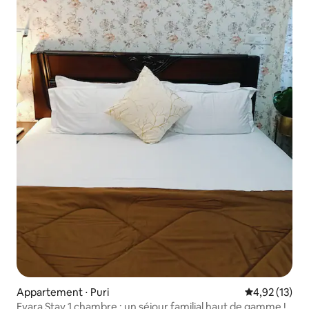
Appartement ⋅ Puri
Évaluation mo
4,92 (13)
Evara Stay 1 chambre : un séjour familial haut de gamme !