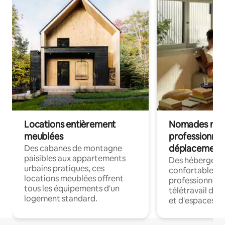
Locations entièrement
Nomades num
meublées
professionnel
déplacement
Des cabanes de montagne
paisibles aux appartements
Des hébergem
urbains pratiques, ces
confortables p
locations meublées offrent
professionnels
tous les équipements d'un
télétravail dis
logement standard.
et d'espaces de