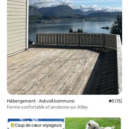
Hébergement ⋅ Askvoll kommune
Évaluation
5 (15)
Ferme confortable et ancienne sur Atløy
Coup de cœur voyageurs
Coups de cœur voyageurs les plus appréciés