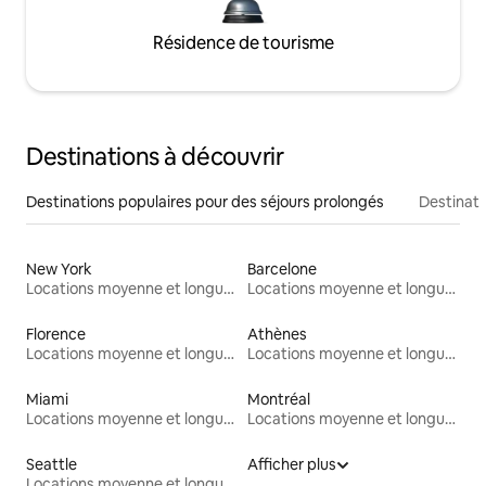
Résidence de tourisme
Destinations à découvrir
Destinations populaires pour des séjours prolongés
Destinati
New York
Barcelone
Locations moyenne et longue durée
Locations moyenne et longue durée
Florence
Athènes
Locations moyenne et longue durée
Locations moyenne et longue durée
Miami
Montréal
Locations moyenne et longue durée
Locations moyenne et longue durée
Seattle
Afficher plus
Locations moyenne et longue durée