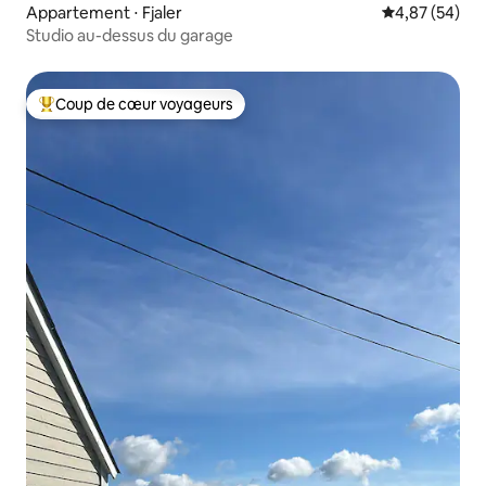
Appartement ⋅ Fjaler
Évaluation mo
4,87 (54)
Studio au-dessus du garage
Coup de cœur voyageurs
Coups de cœur voyageurs les plus appréciés