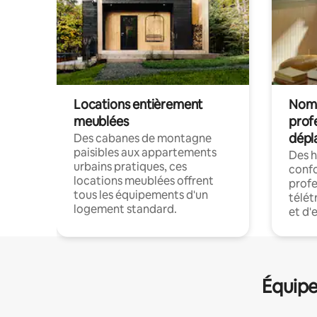
Locations entièrement
Noma
meublées
prof
dépl
Des cabanes de montagne
paisibles aux appartements
Des 
urbains pratiques, ces
confo
locations meublées offrent
profe
tous les équipements d'un
télét
logement standard.
et d'
Équipe