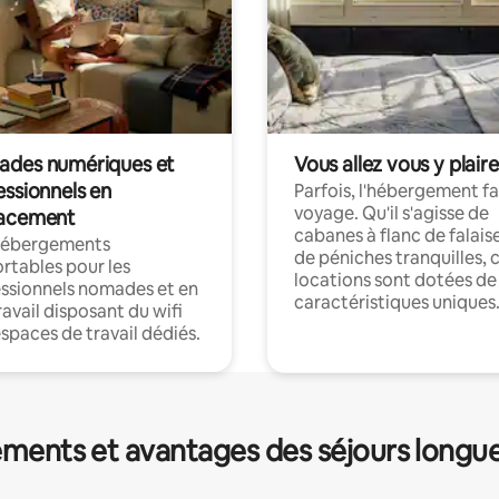
des numériques et
Vous allez vous y plaire
essionnels en
Parfois, l'hébergement fai
voyage. Qu'il s'agisse de
acement
cabanes à flanc de falais
hébergements
de péniches tranquilles, 
rtables pour les
locations sont dotées de
ssionnels nomades et en
caractéristiques uniques
ravail disposant du wifi
espaces de travail dédiés.
ments et avantages des séjours longu