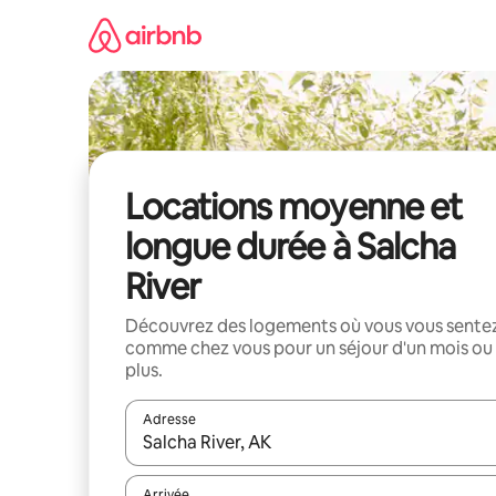
Aller
directement
au
contenu
Locations moyenne et
longue durée à Salcha
River
Découvrez des logements où vous vous sente
comme chez vous pour un séjour d'un mois ou
plus.
Adresse
Lorsque les résultats s'affichent, utilisez les flèc
Arrivée