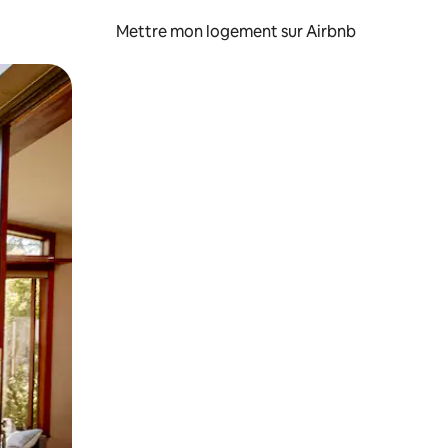
Mettre mon logement sur Airbnb
sant glisser.