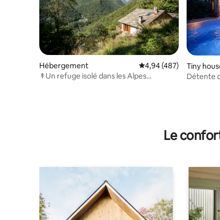
Hébergement
Évaluation moyenne sur 
4,94 (487)
Tiny hous
↟Un refuge isolé dans les Alpes
Détente d
italiennes↟
Le confor