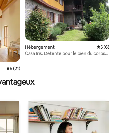
taires : 4,92 sur 5
Hébergement
Évaluation moyenn
5 (6)
Casa Iris. Détente pour le bien du corps
et de l’esprit.
Évaluation moyenne sur la base de 21 commentaires : 5 sur 5
5 (21)
avantageux