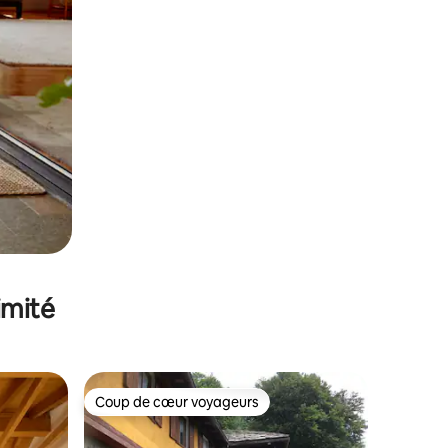
imité
Coup de cœur voyageurs
lus appréciés
Coup de cœur voyageurs