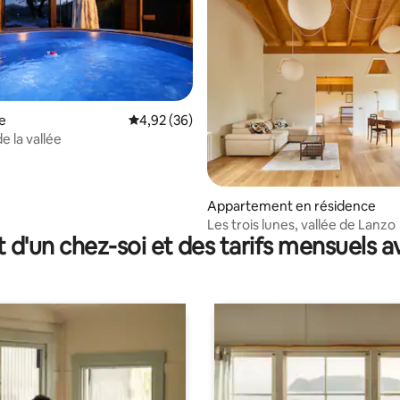
la base de 487 commentaires : 4,94 sur 5
e
Évaluation moyenne sur la base de 36 commen
4,92 (36)
e la vallée
Appartement en résidence
Les trois lunes, vallée de Lanzo
t d'un chez-soi et des tarifs mensuels 