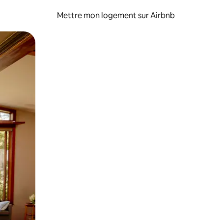
Mettre mon logement sur Airbnb
sant glisser.