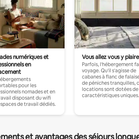
des numériques et
Vous allez vous y plaire
essionnels en
Parfois, l'hébergement fai
voyage. Qu'il s'agisse de
acement
cabanes à flanc de falais
hébergements
de péniches tranquilles, 
rtables pour les
locations sont dotées de
ssionnels nomades et en
caractéristiques uniques
ravail disposant du wifi
espaces de travail dédiés.
ments et avantages des séjours longu