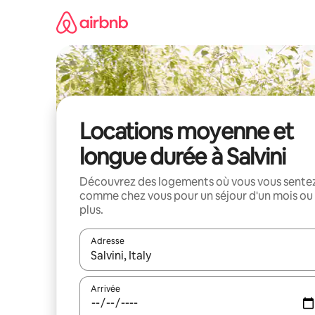
Aller
directement
au
contenu
Locations moyenne et
longue durée à Salvini
Découvrez des logements où vous vous sente
comme chez vous pour un séjour d'un mois ou
plus.
Adresse
Lorsque les résultats s'affichent, utilisez les flèc
Arrivée