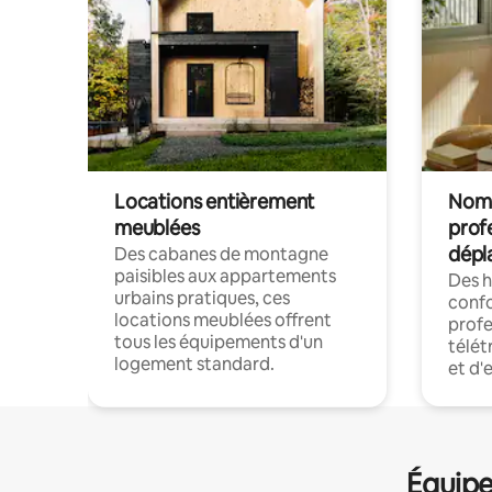
Locations entièrement
Noma
meublées
prof
dépl
Des cabanes de montagne
paisibles aux appartements
Des 
urbains pratiques, ces
confo
locations meublées offrent
profe
tous les équipements d'un
télét
logement standard.
et d'
Équipe