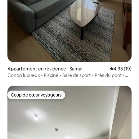
Appartement en résidence ⋅ Samal
Évaluation mo
4,95 (19)
Condo luxueux • Piscine • Salle de sport • Près du pont •
Complexes touristiques
Coup de cœur voyageurs
Coup de cœur voyageurs