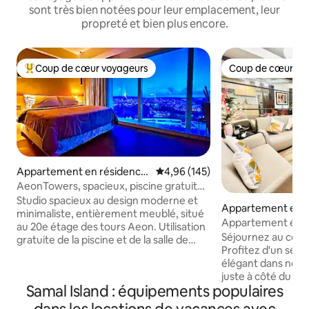
sont très bien notées pour leur emplacement, leur
propreté et bien plus encore.
Coup de cœur voyageurs
Coup de cœur vo
Coups de cœur voyageurs les plus appréciés
Coup de cœur vo
Appartement en résidence
Évaluation moyenne sur la base 
4,96 (145)
⋅ Davao City
AeonTowers, spacieux, piscine gratuite,
salle de sport, WiFi@DavaoCity
Studio spacieux au design moderne et
Appartement en r
minimaliste, entièrement meublé, situé
⋅ Davao City
Appartement élég
au 20e étage des tours Aeon. Utilisation
commercial Abree
Séjournez au cœur
gratuite de la piscine et de la salle de
autonome
Profitez d'un séjo
sport pour les voyageurs. Accès très
élégant dans notr
facile aux transports en commun depuis
juste à côté du c
ce logement central, à 3 minutes à pied
Samal Island : équipements populaires
Abreeza. Que vous
du centre commercial Abreeza (avec
affaires, pour des
plus de 300 magasins et offrant des