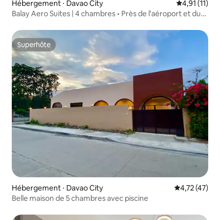
Hébergement ⋅ Davao City
Évaluation m
4,91 (11)
Balay Aero Suites | 4 chambres • Près de l'aéroport et du
centre commercial de Davao
Superhôte
Superhôte
Hébergement ⋅ Davao City
Évaluation mo
4,72 (47)
Belle maison de 5 chambres avec piscine