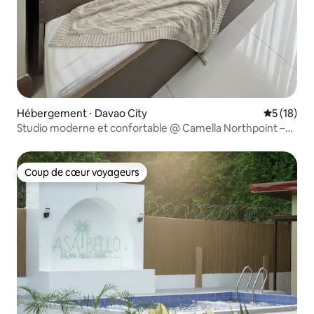
Hébergement ⋅ Davao City
Évaluation
5 (18)
Studio moderne et confortable @ Camella Northpoint –
Bldg 5
Coup de cœur voyageurs
Coup de cœur voyageurs