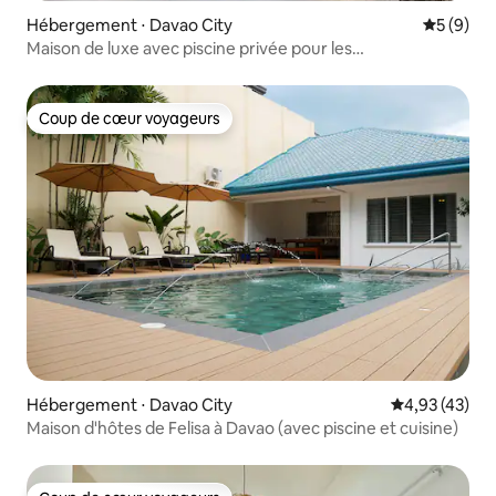
Hébergement ⋅ Davao City
Évaluatio
5 (9)
Maison de luxe avec piscine privée pour les
rassemblements
Coup de cœur voyageurs
Coup de cœur voyageurs
Hébergement ⋅ Davao City
Évaluation mo
4,93 (43)
Maison d'hôtes de Felisa à Davao (avec piscine et cuisine)