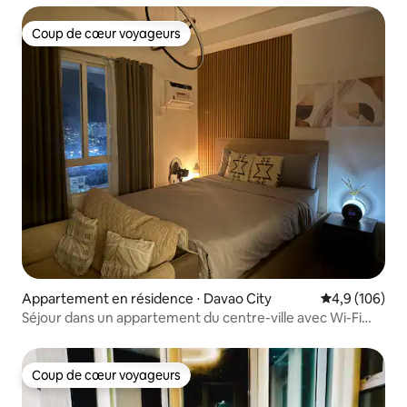
Coup de cœur voyageurs
Coup de cœur voyageurs
Appartement en résidence ⋅ Davao City
Évaluation mo
4,9 (106)
Séjour dans un appartement du centre-ville avec Wi-Fi
rapide
Coup de cœur voyageurs
Coup de cœur voyageurs