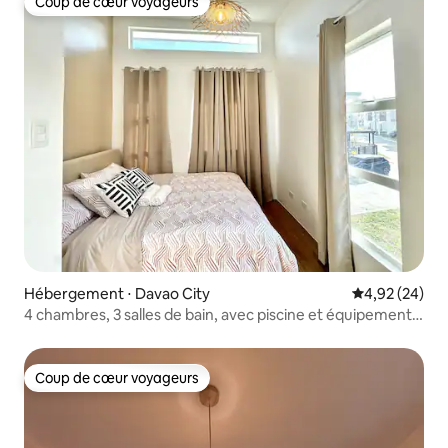
Coup de cœur voyageurs
Coup de cœur voyageurs
Hébergement ⋅ Davao City
Évaluation mo
4,92 (24)
4 chambres, 3 salles de bain, avec piscine et équipements,
près de l'aéroport de Davao
Coup de cœur voyageurs
Coup de cœur voyageurs