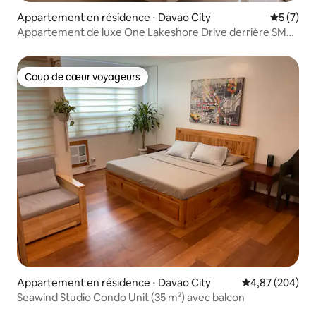
Appartement en résidence ⋅ Davao City
Évaluatio
5 (7)
Appartement de luxe One Lakeshore Drive derrière SM
Mall
Coup de cœur voyageurs
Coup de cœur voyageurs
Appartement en résidence ⋅ Davao City
Évaluation moy
4,87 (204)
Seawind Studio Condo Unit (35 m²) avec balcon