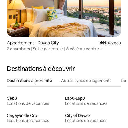
Appartement ⋅ Davao City
Nouvel hébe
Nouveau
2 chambres | Suite parentale | À côté du centre
commercial | Vue sur Samal | Capacité d'accueil de
5 personnes
Destinations à découvrir
Destinations à proximité
Autres types de logements
Lie
Cebu
Lapu-Lapu
Locations de vacances
Locations de vacances
Cagayan de Oro
City of Davao
Locations de vacances
Locations de vacances