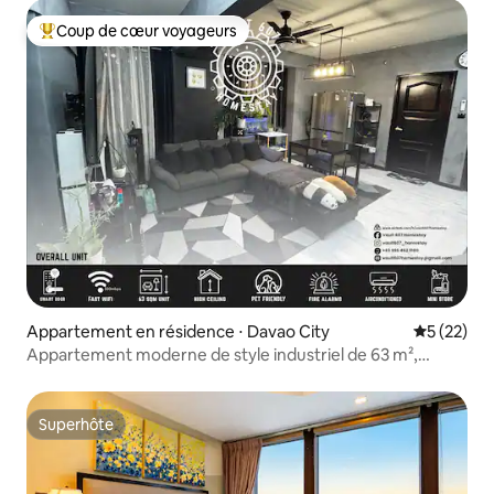
Coup de cœur voyageurs
Coups de cœur voyageurs les plus appréciés
Appartement en résidence ⋅ Davao City
Évaluation
5 (22)
Appartement moderne de style industriel de 63 m²,
2 chambres, 1 salle de bain | Angle
Superhôte
Superhôte