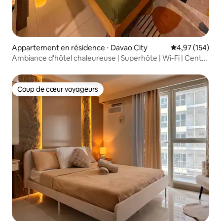
Appartement en résidence ⋅ Davao City
Évaluation moy
4,97 (154)
Ambiance d'hôtel chaleureuse | Superhôte | Wi-Fi | Centre
commercial Abreeza
Coup de cœur voyageurs
Coup de cœur voyageurs