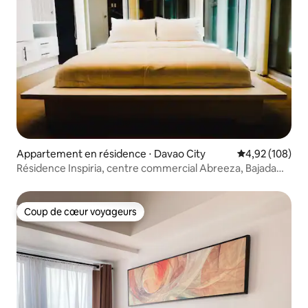
Appartement en résidence ⋅ Davao City
Évaluation moy
4,92 (108)
Résidence Inspiria, centre commercial Abreeza, Bajada
Davao, 1 chambre
Coup de cœur voyageurs
Coup de cœur voyageurs