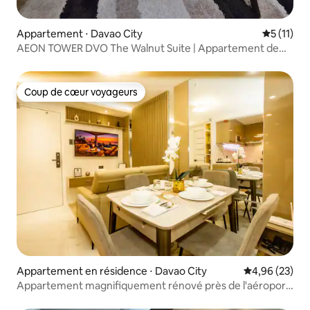
Appartement ⋅ Davao City
Évaluatio
5 (11)
AEON TOWER DVO The Walnut Suite | Appartement de
luxe cosy
Coup de cœur voyageurs
Coup de cœur voyageurs
Appartement en résidence ⋅ Davao City
Évaluation mo
4,96 (23)
Appartement magnifiquement rénové près de l'aéroport
Samal SM