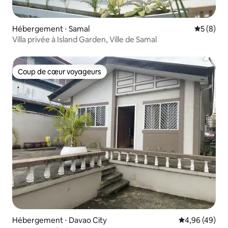
Hébergement ⋅ Samal
Évaluatio
5 (8)
Villa privée à Island Garden, Ville de Samal
Coup de cœur voyageurs
Coup de cœur voyageurs
Hébergement ⋅ Davao City
Évaluation mo
4,96 (49)