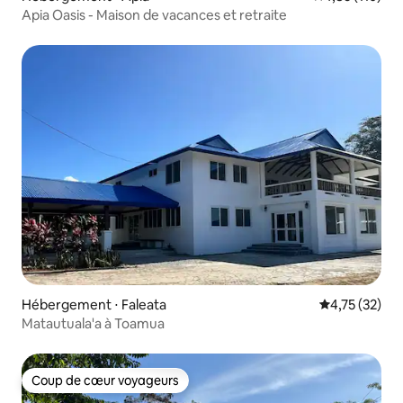
Apia Oasis - Maison de vacances et retraite
Hébergement ⋅ Faleata
Évaluation mo
4,75 (32)
Matautuala'a à Toamua
Coup de cœur voyageurs
Coup de cœur voyageurs