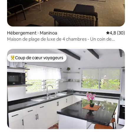
Hébergement ⋅ Maninoa
Évaluation m
4,8 (30)
Maison de plage de luxe de 4 chambres - Un coin de
paradis
Coup de cœur voyageurs
Coups de cœur voyageurs les plus appréciés