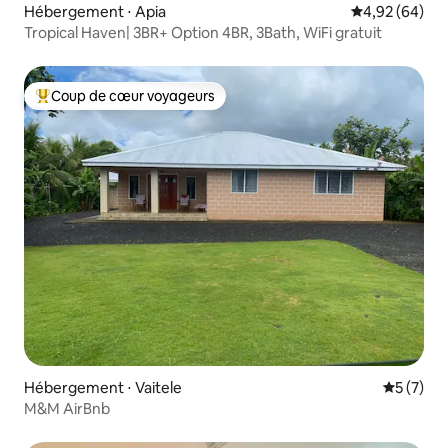
Hébergement ⋅ Apia
Évaluation mo
4,92 (64)
Tropical Haven| 3BR+ Option 4BR, 3Bath, WiFi gratuit
Coup de cœur voyageurs
Coups de cœur voyageurs les plus appréciés
Hébergement ⋅ Vaitele
Évaluatio
5 (7)
M&M AirBnb