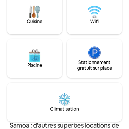
de soleil incroyables. La maison 
visites aux Samoa. CARACTERISTIQUES
terrain sont excl
⭐ principales ✔ À 5 minutes d'Apia
espace privé. Plo
✔ Logement spacieux pour les familles
intacte qui vous e
Cuisine
Wifi
ou les groupes ✔ Wi-Fi gratuit et illimité
salle de bain extér
✔ Terrain clôturé et sécurisé ✔ Grande
et d'un fale samoa
véranda pour la vie en plein air
Stationnement
Piscine
gratuit sur place
Climatisation
Samoa : d'autres superbes locations de