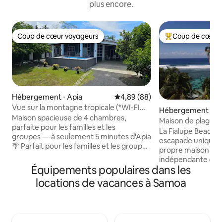
plus encore.
Coup de cœur voyageurs
Coup de cœur 
Coup de cœur voyageurs
Coups de cœur vo
Hébergement ⋅ Apia
Évaluation moyenne sur la base
4,89 (88)
Vue sur la montagne tropicale (*WI-FI
Hébergement ⋅ S
illimité GRATUIT*)
Maison spacieuse de 4 chambres,
each
Maison de plage d
parfaite pour les familles et les
récif !
La Fialupe Beach 
groupes — à seulement 5 minutes d'Apia
escapade unique et
🌴 Parfait pour les familles et les groupes
propre maison de 
qui souhaitent avoir de l'espace pour se
indépendante direc
détendre, déballer leurs affaires et
Équipements populaires dans les
Situé dans un coin
profiter d'un séjour confortable sans se
de cocotiers, de pl
locations de vacances à Samoa
sentir à l'étroit comme dans un hôtel.
isolées et d'eaux tr
Profitez d'un espace de vie ouvert,
plongée avec tuba
d'une cuisine entièrement équipée et
meilleurs de l'île,
d'une grande véranda couverte, idéale
imprenable sur l'
pour se détendre après une journée de