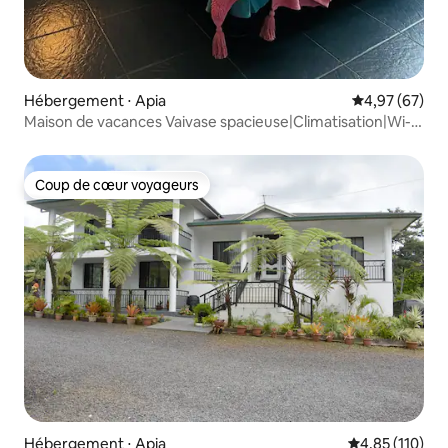
Hébergement ⋅ Apia
Évaluation mo
4,97 (67)
Maison de vacances Vaivase spacieuse|Climatisation|Wi-Fi
gratuit
Coup de cœur voyageurs
Coup de cœur voyageurs
Hébergement ⋅ Apia
Évaluation moy
4,85 (110)