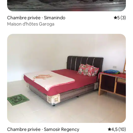
Chambre privée ⋅ Simanindo
Évaluatio
5 (3)
Maison d'hôtes Garoga
Chambre privée ⋅ Samosir Regency
Évaluation m
4,5 (10)