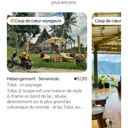
plus encore.
Coup de cœur voyageurs
Coup de cœur vo
Coups de cœur voyageurs les plus appréciés
Coup de cœur vo
Hébergement ⋅ Simanindo
Évaluation moyenne sur la b
5 (31)
Toba : un paysage
Toba-∆-Scape est une maison de style
∆-frame en bord de lac, située
directement sur le plus grand lac
volcanique du monde - le lac Toba, au
nord de Sumatra, en Indonésie. La
maison fait partie de Pondok Ganda, un
hébergement de style 10 pièces situé